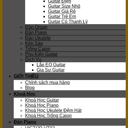
Guitar Điện
Guitar Size Nhỏ
Guitar Giá Rẻ
Guitar Trẻ Em
Guitar Cũ Thanh Lý
Đàn Organ
Đàn Piano
Đàn Ukulele
Kèn Sáo
Trống Cajon
Phụ Kiện Guitar
Dịch Vụ
Lắp EQ Guitar
Gia Sư Guitar
GIỚI THIỆU
Chính sách mua hàng
Blog
Khoá Học
Khoá Học Guitar
Khoá Học Piano
Khoá Học Ukulele Đệm Hát
Khoá Học Trống Cajon
Đàn Piano