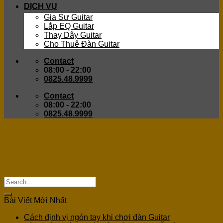
DỊCH VỤ
Gia Sư Guitar
Lắp EQ Guitar
Thay Dây Guitar
Cho Thuê Đàn Guitar
Contact
08:00 - 22:00
0825.48.9999
Contact
08:00 - 22:00
0825.48.9999
Tag Archives:
thuê guitar
ba vì chất lượng
Bài Viết Mới Nhất
Cách định vị ngón tay khi chơi đàn Guitar