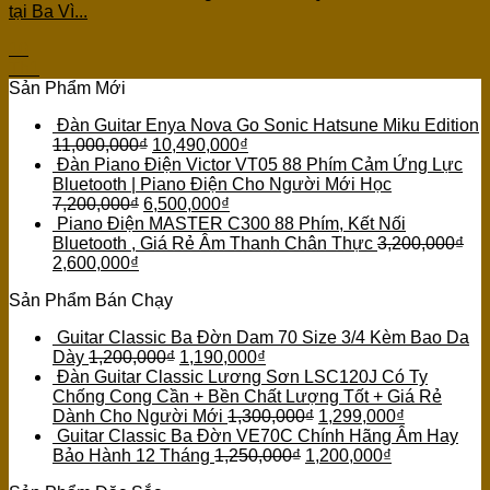
tại Ba Vì...
10
Th1
Sản Phẩm Mới
Đàn Guitar Enya Nova Go Sonic Hatsune Miku Edition
11,000,000
₫
10,490,000
₫
Đàn Piano Điện Victor VT05 88 Phím Cảm Ứng Lực
Bluetooth | Piano Điện Cho Người Mới Học
7,200,000
₫
6,500,000
₫
Piano Điện MASTER C300 88 Phím, Kết Nối
Bluetooth , Giá Rẻ Âm Thanh Chân Thực
3,200,000
₫
2,600,000
₫
Sản Phẩm Bán Chạy
Guitar Classic Ba Đờn Dam 70 Size 3/4 Kèm Bao Da
Dày
1,200,000
₫
1,190,000
₫
Đàn Guitar Classic Lương Sơn LSC120J Có Ty
Chống Cong Cần + Bền Chất Lượng Tốt + Giá Rẻ
Dành Cho Người Mới
1,300,000
₫
1,299,000
₫
Guitar Classic Ba Đờn VE70C Chính Hãng Âm Hay
Bảo Hành 12 Tháng
1,250,000
₫
1,200,000
₫