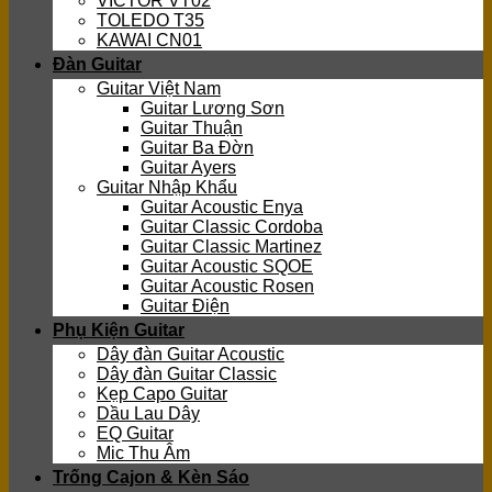
VICTOR VT02
TOLEDO T35
KAWAI CN01
Đàn Guitar
Guitar Việt Nam
Guitar Lương Sơn
Guitar Thuận
Guitar Ba Đờn
Guitar Ayers
Guitar Nhập Khẩu
Guitar Acoustic Enya
Guitar Classic Cordoba
Guitar Classic Martinez
Guitar Acoustic SQOE
Guitar Acoustic Rosen
Guitar Điện
Phụ Kiện Guitar
Dây đàn Guitar Acoustic
Dây đàn Guitar Classic
Kẹp Capo Guitar
Dầu Lau Dây
EQ Guitar
Mic Thu Âm
Trống Cajon & Kèn Sáo