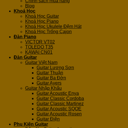
Chính sách mua hàng
Blog
Khoá Học
Khoá Học Guitar
Khoá Học Piano
Khoá Học Ukulele Đệm Hát
Khoá Học Trống Cajon
Đàn Piano
VICTOR VT02
TOLEDO T35
KAWAI CN01
Đàn Guitar
Guitar Việt Nam
Guitar Lương Sơn
Guitar Thuận
Guitar Ba Đờn
Guitar Ayers
Guitar Nhập Khẩu
Guitar Acoustic Enya
Guitar Classic Cordoba
Guitar Classic Martinez
Guitar Acoustic SQOE
Guitar Acoustic Rosen
Guitar Điện
Phụ Kiện Guitar