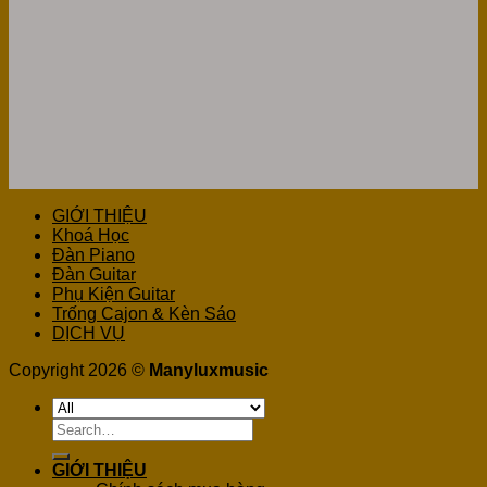
GIỚI THIỆU
Khoá Học
Đàn Piano
Đàn Guitar
Phụ Kiện Guitar
Trống Cajon & Kèn Sáo
DỊCH VỤ
Copyright 2026 ©
Manyluxmusic
Search
for:
GIỚI THIỆU