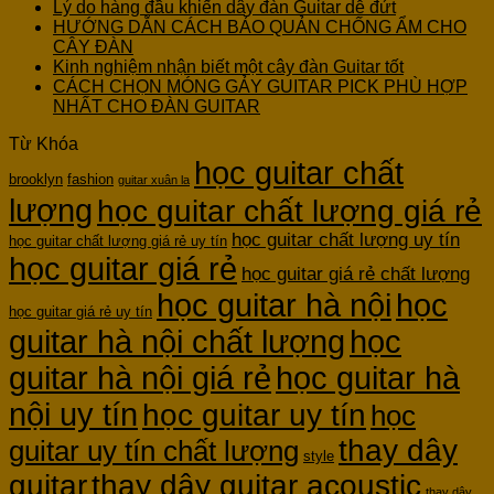
Lý do hàng đầu khiến dây đàn Guitar dễ đứt
HƯỚNG DẪN CÁCH BẢO QUẢN CHỐNG ẨM CHO
CÂY ĐÀN
Kinh nghiệm nhận biết một cây đàn Guitar tốt
CÁCH CHỌN MÓNG GẢY GUITAR PICK PHÙ HỢP
NHẤT CHO ĐÀN GUITAR
Từ Khóa
học guitar chất
brooklyn
fashion
guitar xuân la
lượng
học guitar chất lượng giá rẻ
học guitar chất lượng uy tín
học guitar chất lượng giá rẻ uy tín
học guitar giá rẻ
học guitar giá rẻ chất lượng
học guitar hà nội
học
học guitar giá rẻ uy tín
guitar hà nội chất lượng
học
guitar hà nội giá rẻ
học guitar hà
nội uy tín
học guitar uy tín
học
thay dây
guitar uy tín chất lượng
style
guitar
thay dây guitar acoustic
thay dây