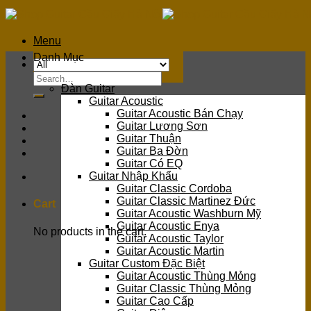
Skip
to
content
Menu
Danh Mục
Search
Đàn Guitar
for:
Guitar Acoustic
Guitar Acoustic Bán Chạy
Guitar Lương Sơn
Guitar Thuận
Guitar Ba Đờn
Guitar Có EQ
Guitar Nhập Khẩu
Guitar Classic Cordoba
Guitar Classic Martinez Đức
Cart
Guitar Acoustic Washburn Mỹ
Guitar Acoustic Enya
No products in the cart.
Guitar Acoustic Taylor
Guitar Acoustic Martin
Guitar Custom Đặc Biệt
Guitar Acoustic Thùng Mỏng
Guitar Classic Thùng Mỏng
Guitar Cao Cấp