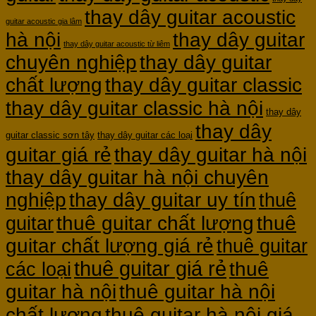
thay dây guitar acoustic
guitar acoustic gia lâm
hà nội
thay dây guitar
thay dây guitar acoustic từ liêm
chuyên nghiệp
thay dây guitar
chất lượng
thay dây guitar classic
thay dây guitar classic hà nội
thay dây
thay dây
guitar classic sơn tây
thay dây guitar các loại
guitar giá rẻ
thay dây guitar hà nội
thay dây guitar hà nội chuyên
nghiệp
thay dây guitar uy tín
thuê
thuê guitar chất lượng
thuê
guitar
guitar chất lượng giá rẻ
thuê guitar
thuê guitar giá rẻ
thuê
các loại
guitar hà nội
thuê guitar hà nội
thuê guitar hà nội giá
chất lượng