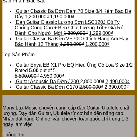
Sản Phẩm Đặc Sắc
Guitar Classic Ba Đờn Dam 70 Size 3/4 Kèm Bao Da
Dày
1,200,000
₫
1,190,000
₫
Đàn Guitar Classic Lương Sơn LSC120J Có Ty
Chống Cong Cần + Bền Chất Lượng Tốt + Giá Rẻ
Dành Cho Người Mới
1,300,000
₫
1,299,000
₫
Guitar Classic Ba Đờn VE70C Chính Hãng Âm Hay
Bảo Hành 12 Tháng
1,250,000
₫
1,200,000
₫
Top Sản Phẩm
Guitar Enya EB X1 Pro EQ Hiệu Ứng Có Loa Size 1/2
Rated
5.00
out of 5
5,500,000
₫
4,950,000
₫
Guitar Acoustic Ba Đờn J200
2,800,000
₫
2,490,000
₫
Guitar Classic Ba Đờn C170
2,500,000
₫
2,390,000
₫
Many Lux Music chuyên cung cấp đàn Guitar, Ukulele chất
lượng. Dạy đàn Guitar, Ukulele từ cơ bản đến nâng cao.
Nhận đặt hàng Online, vận chuyển toàn quốc chỉ trong 1-3
ngày làm việc.
Thông Tin