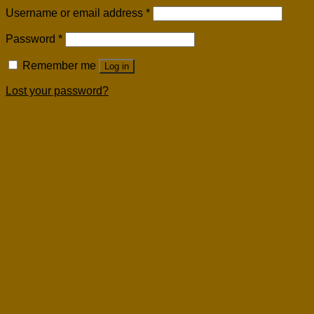
Username or email address
*
Password
*
Remember me
Log in
Lost your password?