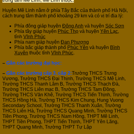
trung tâm Mê Linh, Mê Linh thuộc:
Huyện Mê Linh nằm ở phía Tây Bắc của thành phố Hà Nội,
cách trung tâm thành phố khoảng 29 km và có vị trí địa lý:
Phía đông giáp huyện
Đông Anh
và huyện
Sóc Sơn
Phía tây giáp huyện
Phúc Thọ
và huyện
Yên Lạc
,
tỉnh
Vĩnh Phúc
Phía nam giáp huyện
Đan Phượng
Phía bắc giáp thành phố
Phúc Yên
và huyện
Bình
Xuyên
thuộc tỉnh
Vĩnh Phúc
.
–
Gần các trường đại học:
–
Gần các trường cấp 3, cấp 2:
Trường THCS Trưng
Vương, Trường THCS Đại Thịnh, Trường THCS Mê Linh,
Trường THCS Thanh Lâm B, Trường THCS Thạch Đà,
Trường THCS Liên mạc B, Trường THCS Tam Đồng,
Trường THCS Văn Khê, Trường THCS Tiến Thịnh, Trường
THCS Hồng Hà, Trường THCS Kim Chung, Hung Vuong
Secondary School, Trường THCS Thanh Xuân, Trường
THCS Liên Hà, Trường THCS Quang Minh, Trường THCS
Tiền Phong, Trường THCS Nam Hồng, THPT Mê Linh,
THPT Tiền Phong, THPT Tiến Thịnh, THPT Yên Lãng,
THPT Quang Minh, Trường THPT Tự Lập