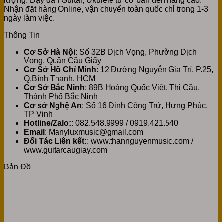
lượng. Dạy đàn Guitar, Ukulele từ cơ bản đến nâng cao.
Nhận đặt hàng Online, vận chuyển toàn quốc chỉ trong 1-3
ngày làm việc.
Thông Tin
Cơ Sở Hà Nội
: Số 32B Dịch Vọng, Phường Dịch
Vọng, Quận Cầu Giấy
Cơ Sở Hồ Chí Minh
: 12 Đường Nguyễn Gia Trí, P.25,
Q.Bình Thạnh, HCM
Cơ Sở Bắc Ninh
: 89B Hoàng Quốc Việt, Thị Cầu,
Thành Phố Bắc Ninh
Cơ sở Nghệ An
: Số 16 Đinh Công Trứ, Hưng Phúc,
TP Vinh
Hotline/Zalo:
: 082.548.9999 / 0919.421.540
Email
: Manyluxmusic@gmail.com
Đối Tác Liên kết:
: www.thannguyenmusic.com /
www.guitarcaugiay.com
Bản Đồ