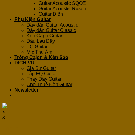
Guitar Acoustic SQOE
Guitar Acoustic Rosen
Guitar Điện
Phụ Kiện Guitar
Dây đàn Guitar Acoustic
Dây đàn Guitar Classic
Kẹp Capo Guitar
Dầu Lau Dây
EQ Guitar
Mic Thu Âm
Trống Cajon & Kèn Sáo
DỊCH VỤ
Gia Sư Guitar
Lắp EQ Guitar
Thay Dây Guitar
Cho Thuê Đàn Guitar
Newsletter
x
x
Login