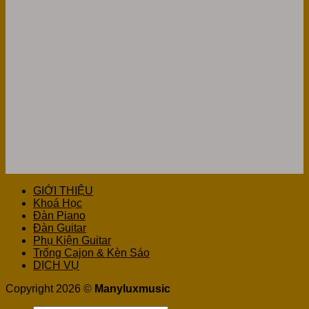
GIỚI THIỆU
Khoá Học
Đàn Piano
Đàn Guitar
Phụ Kiện Guitar
Trống Cajon & Kèn Sáo
DỊCH VỤ
Copyright 2026 ©
Manyluxmusic