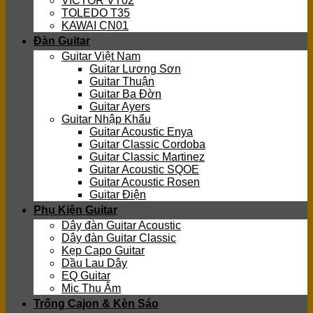
VICTOR VT02
TOLEDO T35
KAWAI CN01
Đàn Guitar
Guitar Việt Nam
Guitar Lương Sơn
Guitar Thuận
Guitar Ba Đờn
Guitar Ayers
Guitar Nhập Khẩu
Guitar Acoustic Enya
Guitar Classic Cordoba
Guitar Classic Martinez
Guitar Acoustic SQOE
Guitar Acoustic Rosen
Guitar Điện
Phụ Kiện Guitar
Dây đàn Guitar Acoustic
Dây đàn Guitar Classic
Kẹp Capo Guitar
Dầu Lau Dây
EQ Guitar
Mic Thu Âm
Trống Cajon & Kèn Sáo