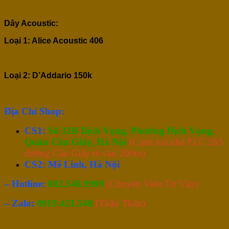
Dây Acoustic:
Loại 1: Alice Acoustic 406
Loại 2: D’Addario 150k
Địa Chỉ Shop:
CS1:
Số 32B Dịch Vọng, Phường Dịch Vọng,
Quận Cầu Giấy, Hà Nội
(Cạnh toà nhà FLC 265
đường Cầu Giấy rẽ vào 200m)
CS2: Mê Linh, Hà Nội
– Hotline:
082.548.9999
(Chuyên Viên Tư Vấn)
– Zalo:
0919.421.540
(Thầy Thân)