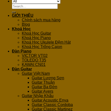
Search
for:
GIỚI THIỆU
Chính sách mua hàng
Blog
Khoá Học
Khoá Học Guitar
Khoá Học Piano
Khoá Học Ukulele Đệm Hát
Khoá Học Trống Cajon
Đàn Piano
VICTOR VT02
TOLEDO T35
KAWAI CN01
Đàn Guitar
Guitar Việt Nam
Guitar Lương Sơn
Guitar Thuận
Guitar Ba Đờn
Guitar Ayers
Guitar Nhập Khẩu
Guitar Acoustic Enya
Guitar Classic Cordoba
Guitar Classic Martinez