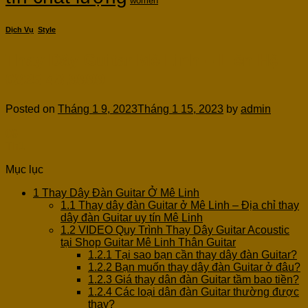
women
Dịch Vụ
,
Style
Thay Dây Guitar Mê Linh – Liên Hệ
0825.48.9999
Posted on
Tháng 1 9, 2023
Tháng 1 15, 2023
by
admin
09
Th1
Mục lục
1
Thay Dây Đàn Guitar Ở Mê Linh
1.1
Thay dây đàn Guitar ở Mê Linh – Địa chỉ thay
dây đàn Guitar uy tín Mê Linh
1.2
VIDEO Quy Trình Thay Dây Guitar Acoustic
tại Shop Guitar Mê Linh Thân Guitar
1.2.1
Tại sao bạn cần thay dây đàn Guitar?
1.2.2
Bạn muốn thay dây đàn Guitar ở đâu?
1.2.3
Giá thay dân đàn Guitar tầm bao tiền?
1.2.4
Các loại dân đàn Guitar thường được
thay?