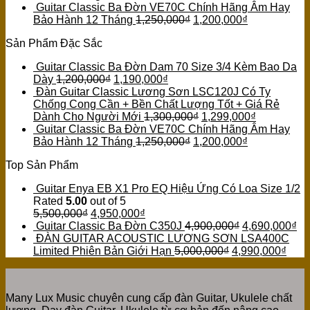
Guitar Classic Ba Đờn VE70C Chính Hãng Âm Hay
Bảo Hành 12 Tháng
1,250,000
₫
1,200,000
₫
Sản Phẩm Đặc Sắc
Guitar Classic Ba Đờn Dam 70 Size 3/4 Kèm Bao Da
Dày
1,200,000
₫
1,190,000
₫
Đàn Guitar Classic Lương Sơn LSC120J Có Ty
Chống Cong Cần + Bền Chất Lượng Tốt + Giá Rẻ
Dành Cho Người Mới
1,300,000
₫
1,299,000
₫
Guitar Classic Ba Đờn VE70C Chính Hãng Âm Hay
Bảo Hành 12 Tháng
1,250,000
₫
1,200,000
₫
Top Sản Phẩm
Guitar Enya EB X1 Pro EQ Hiệu Ứng Có Loa Size 1/2
Rated
5.00
out of 5
5,500,000
₫
4,950,000
₫
Guitar Classic Ba Đờn C350J
4,900,000
₫
4,690,000
₫
ĐÀN GUITAR ACOUSTIC LƯƠNG SƠN LSA400C
Limited Phiên Bản Giới Hạn
5,000,000
₫
4,990,000
₫
Many Lux Music chuyên cung cấp đàn Guitar, Ukulele chất