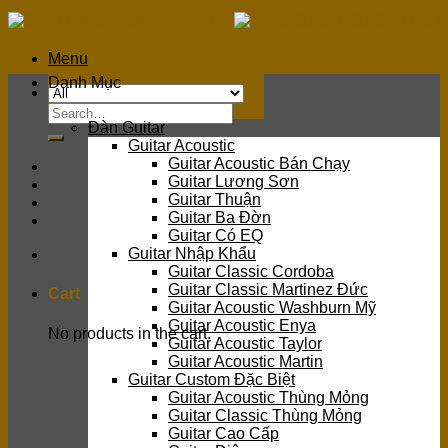
Skip
to
content
Menu
Danh Mục
Search
Đàn Guitar
for:
Guitar Acoustic
Guitar Acoustic Bán Chạy
Guitar Lương Sơn
Guitar Thuận
Guitar Ba Đờn
Guitar Có EQ
Guitar Nhập Khẩu
Guitar Classic Cordoba
Guitar Classic Martinez Đức
Cart
Guitar Acoustic Washburn Mỹ
Guitar Acoustic Enya
No products in the cart.
Guitar Acoustic Taylor
Guitar Acoustic Martin
Guitar Custom Đặc Biệt
Guitar Acoustic Thùng Mỏng
Guitar Classic Thùng Mỏng
Guitar Cao Cấp