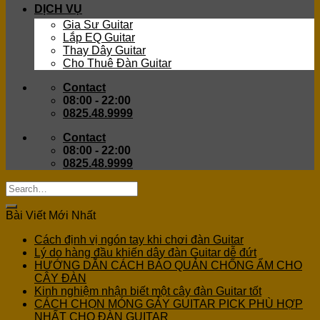
DỊCH VỤ
Gia Sư Guitar
Lắp EQ Guitar
Thay Dây Guitar
Cho Thuê Đàn Guitar
Contact
08:00 - 22:00
0825.48.9999
Contact
08:00 - 22:00
0825.48.9999
Bài Viết Mới Nhất
Cách định vị ngón tay khi chơi đàn Guitar
Lý do hàng đầu khiến dây đàn Guitar dễ đứt
HƯỚNG DẪN CÁCH BẢO QUẢN CHỐNG ẨM CHO
CÂY ĐÀN
Kinh nghiệm nhận biết một cây đàn Guitar tốt
CÁCH CHỌN MÓNG GẢY GUITAR PICK PHÙ HỢP
NHẤT CHO ĐÀN GUITAR