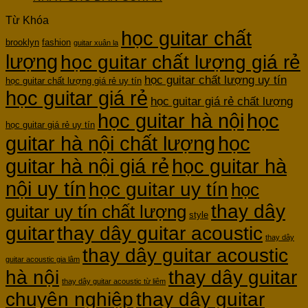
Từ Khóa
học guitar chất
brooklyn
fashion
guitar xuân la
lượng
học guitar chất lượng giá rẻ
học guitar chất lượng uy tín
học guitar chất lượng giá rẻ uy tín
học guitar giá rẻ
học guitar giá rẻ chất lượng
học guitar hà nội
học
học guitar giá rẻ uy tín
guitar hà nội chất lượng
học
guitar hà nội giá rẻ
học guitar hà
nội uy tín
học guitar uy tín
học
thay dây
guitar uy tín chất lượng
style
guitar
thay dây guitar acoustic
thay dây
thay dây guitar acoustic
guitar acoustic gia lâm
hà nội
thay dây guitar
thay dây guitar acoustic từ liêm
chuyên nghiệp
thay dây guitar