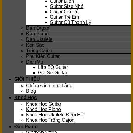
Guitar Điện
Guitar Size Nhỏ
Guitar Giá Rẻ
Guitar Trẻ Em
Guitar Cũ Thanh Lý
Đàn Organ
Đàn Piano
Đàn Ukulele
Kèn Sáo
Trống Cajon
Phụ Kiện Guitar
Dịch Vụ
Lắp EQ Guitar
Gia Sư Guitar
GIỚI THIỆU
Chính sách mua hàng
Blog
Khoá Học
Khoá Học Guitar
Khoá Học Piano
Khoá Học Ukulele Đệm Hát
Khoá Học Trống Cajon
Đàn Piano