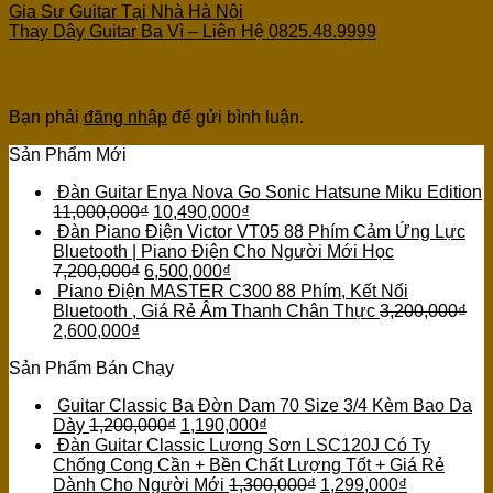
Gia Sư Guitar Tại Nhà Hà Nội
Thay Dây Guitar Ba Vì – Liên Hệ 0825.48.9999
Để lại một bình luận
Bạn phải
đăng nhập
để gửi bình luận.
Sản Phẩm Mới
Đàn Guitar Enya Nova Go Sonic Hatsune Miku Edition
11,000,000
₫
10,490,000
₫
Đàn Piano Điện Victor VT05 88 Phím Cảm Ứng Lực
Bluetooth | Piano Điện Cho Người Mới Học
7,200,000
₫
6,500,000
₫
Piano Điện MASTER C300 88 Phím, Kết Nối
Bluetooth , Giá Rẻ Âm Thanh Chân Thực
3,200,000
₫
2,600,000
₫
Sản Phẩm Bán Chạy
Guitar Classic Ba Đờn Dam 70 Size 3/4 Kèm Bao Da
Dày
1,200,000
₫
1,190,000
₫
Đàn Guitar Classic Lương Sơn LSC120J Có Ty
Chống Cong Cần + Bền Chất Lượng Tốt + Giá Rẻ
Dành Cho Người Mới
1,300,000
₫
1,299,000
₫