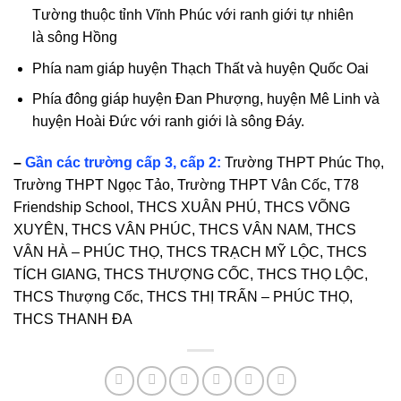
Tường
thuộc tỉnh
Vĩnh Phúc
với ranh giới tự nhiên
là
sông Hồng
Phía nam giáp huyện
Thạch Thất
và huyện
Quốc Oai
Phía đông giáp huyện
Đan Phượng
, huyện
Mê Linh
và
huyện
Hoài Đức
với ranh giới là
sông Đáy
.
–
Gần các trường cấp 3, cấp 2:
Trường THPT Phúc Thọ,
Trường THPT Ngọc Tảo, Trường THPT Vân Cốc, T78
Friendship School, THCS XUÂN PHÚ, THCS VÕNG
XUYÊN, THCS VÂN PHÚC, THCS VÂN NAM, THCS
VÂN HÀ – PHÚC THỌ, THCS TRẠCH MỸ LỘC, THCS
TÍCH GIANG, THCS THƯỢNG CỐC, THCS THỌ LỘC,
THCS Thượng Cốc, THCS THỊ TRẤN – PHÚC THỌ,
THCS THANH ĐA