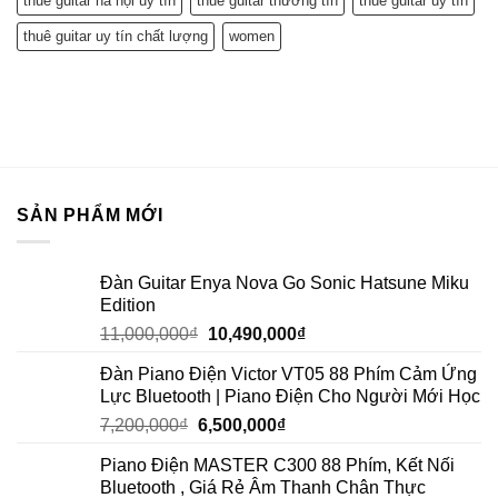
thuê guitar hà nội uy tín
thuê guitar thường tín
thuê guitar uy tín
thuê guitar uy tín chất lượng
women
SẢN PHẨM MỚI
Đàn Guitar Enya Nova Go Sonic Hatsune Miku
Edition
11,000,000
₫
10,490,000
₫
Đàn Piano Điện Victor VT05 88 Phím Cảm Ứng
Lực Bluetooth | Piano Điện Cho Người Mới Học
7,200,000
₫
6,500,000
₫
Piano Điện MASTER C300 88 Phím, Kết Nối
Bluetooth , Giá Rẻ Âm Thanh Chân Thực