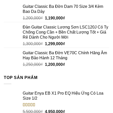
Guitar Classic Ba Đờn Dam 70 Size 3/4 Kèm
Bao Da Dày
1,200,000
₫
1,190,000
₫
Đàn Guitar Classic Lương Sơn LSC120J Có Ty
Chống Cong Cần + Bền Chất Lượng Tốt + Giá
Rẻ Dành Cho Người Mới
1,300,000
₫
1,299,000
₫
Guitar Classic Ba Đờn VE70C Chính Hãng Âm
Hay Bảo Hành 12 Tháng
1,250,000
₫
1,200,000
₫
TOP SẢN PHẨM
Guitar Enya EB X1 Pro EQ Hiệu Ứng Có Loa
Size 1/2
Rated
5.00
5,500,000
₫
4,950,000
₫