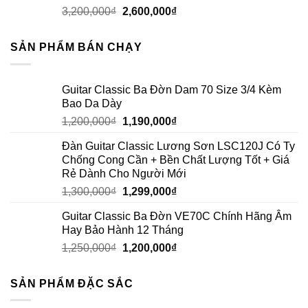
3,200,000
₫
2,600,000
₫
SẢN PHẨM BÁN CHẠY
Guitar Classic Ba Đờn Dam 70 Size 3/4 Kèm
Bao Da Dày
1,200,000
₫
1,190,000
₫
Đàn Guitar Classic Lương Sơn LSC120J Có Ty
Chống Cong Cần + Bền Chất Lượng Tốt + Giá
Rẻ Dành Cho Người Mới
1,300,000
₫
1,299,000
₫
Guitar Classic Ba Đờn VE70C Chính Hãng Âm
Hay Bảo Hành 12 Tháng
1,250,000
₫
1,200,000
₫
SẢN PHẨM ĐẶC SẮC