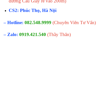
đường Cầu Giấy rẽ vào 200m)
CS2: Phúc Thọ, Hà Nội
– Hotline:
082.548.9999
(Chuyên Viên Tư Vấn)
– Zalo:
0919.421.540
(Thầy Thân)