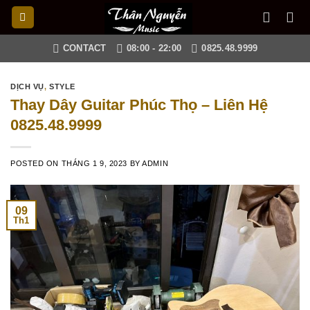
Skip
to
content
CONTACT
08:00 - 22:00
0825.48.9999
DỊCH VỤ
,
STYLE
Thay Dây Guitar Phúc Thọ – Liên Hệ
0825.48.9999
POSTED ON
THÁNG 1 9, 2023
BY
ADMIN
09
Th1