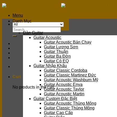
Skip
to
content
Menu
Danh Mục
Search
Đàn Guitar
for:
Guitar Acoustic
Guitar Acoustic Bán Chạy
Guitar Lương Sơn
Guitar Thuận
Guitar Ba Đờn
Guitar Có EQ
Guitar Nhập Khẩu
Guitar Classic Cordoba
Guitar Classic Martinez Đức
Cart
Guitar Acoustic Washburn Mỹ
Guitar Acoustic Enya
No products in the cart.
Guitar Acoustic Taylor
Guitar Acoustic Martin
Guitar Custom Đặc Biệt
Guitar Acoustic Thùng Mỏng
Guitar Classic Thùng Mỏng
Guitar Cao Cấp