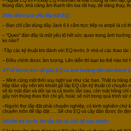
– Ngoài EQ thì Pickup EQ Fishman là loại chúng ta nên lắp, gi
thùng đàn, khả năng âm thanh lên loa rất hay, dễ dàng thay, th
3/Ưu điểm của việc lắp đặt EQ:
– Bạn chỉ cần dùng dây Jack 6 li cắm trực tiếp ra ampli là có 
– “Quen” đàn đây là một yếu tố hết sức quan trọng ảnh hưởng đ
ko nào?
-Tập các kỹ thuật khi đánh với EQ trước ở nhà vì các thao tác
– Điều chỉnh được âm lượng. Lên diễn thì bạn ko thể nào hò h
4/Thế khoét đàn để gắn EQ có ảnh hưởng đến âm thanh 
– Mình cũng một thời suy nghĩ sai như các bạn. Thật ra hãng
hộp đàn vậy nên khi khoét gỗ lắp EQ cần kỹ thuật có chuyên m
vô từ mặt đàn và dội lại ra cả trước lẫn sau, còn mặt hông c
gây nứt thùng theo thớ chỉ gỗ, hoặc sẽ nứt trong quá trình sử 
–Người thợ lắp đặt phải chuyên nghiệp, có kinh nghiệm chứ k
chuyên môn để lắp đặt …. Sẽ cho EQ và cây đàn được ổn địn
5/Kiểm tra trước khi lắp đặt và chế độ bảo hành: