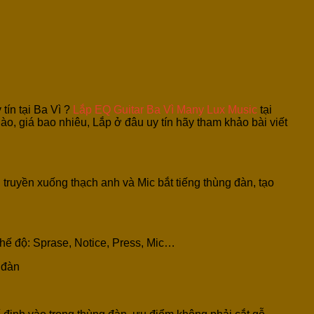
tín tại Ba Vì ?
Lắp EQ Guitar Ba Vì Many Lux Music
tại
, giá bao nhiêu, Lắp ở đâu uy tín hãy tham khảo bài viết
 truyền xuống thạch anh và Mic bắt tiếng thùng đàn, tạo
 Chế độ: Sprase, Notice, Press, Mic…
 đàn