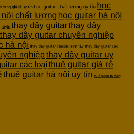
học
học guitar chất lượng uy tín
 lượng giá rẻ uy tín
 nội chất lượng
học guitar hà nội
thay dây guitar
thay dây
g
style
thay dây guitar chuyên nghiệp
c hà nội
thay dây guitar classic sơn tây
thay dây guitar các
huyên nghiệp
thay dây guitar uy
thuê guitar giá rẻ
uitar các loại
ẻ
thuê guitar hà nội uy tín
thuê guitar thường