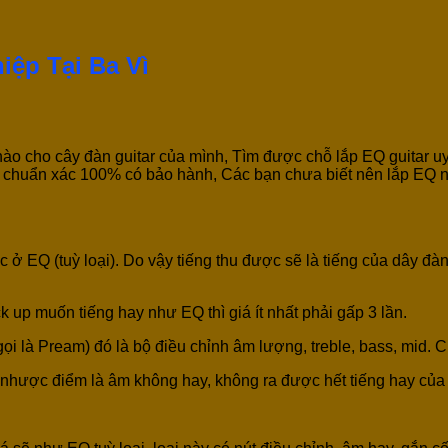
iệp Tại Ba Vì
o cho cây đàn guitar của mình, Tìm được chỗ lắp EQ guitar uy 
chuẩn xác 100% có bảo hành, Các bạn chưa biết nên lắp EQ nào
ở EQ (tuỳ loại). Do vậy tiếng thu được sẽ là tiếng của dây đàn
ck up muốn tiếng hay như EQ thì giá ít nhất phải gấp 3 lần.
n gọi là Pream) đó là bộ điều chỉnh âm lượng, treble, bass, mid.
 nhược điểm là âm không hay, không ra được hết tiếng hay của