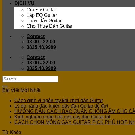
DỊCH VỤ
Gia Sư Guitar
Lắp EQ Guitar
Thay Dây Guitar
Cho Thuê Đàn Guitar
Contact
08:00 - 22:00
0825.48.9999
Contact
08:00 - 22:00
0825.48.9999
Bài Viết Mới Nhất
Cách định vị ngón tay khi chơi đàn Guitar
Lý do hàng đầu khiến dây đàn Guitar dễ đứt
HƯỚNG DẪN CÁCH BẢO QUẢN CHỐNG ẨM CHO C
Kinh nghiệm nhận biết một cây đàn Guitar tốt
CÁCH CHỌN MÓNG GẢY GUITAR PICK PHÙ HỢP N
Từ Khóa