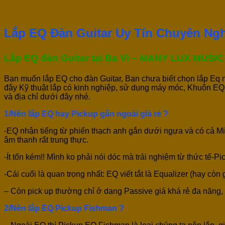
07
Th1
Lắp EQ Đàn Guitar Uy Tín Chuyên Ngh
Lắp EQ đàn Guitar tại Ba Vì – MANY LUX MUSIC
Bạn muốn lắp EQ cho đàn Guitar, Bạn chưa biết chọn lắp Eq nà
đây Kỹ thuật lắp có kinh nghiệp, sử dụng máy móc, Khuôn EQ 
và địa chỉ dưới đây nhé.
1/Nên lắp EQ hay Pickup gắn ngoài giá rẻ ?
-EQ nhận tiếng từ phiến thạch anh gắn dưới ngựa và có cả Mic 
âm thanh rất trung thực.
-Ít tốn kém!! Mình ko phải nói dóc mà trải nghiệm từ thức tế-Pi
-Cái cuối là quan trọng nhất: EQ viết tắt là Equalizer (hay cò
– Còn pick up thường chỉ ở dạng Passive giá khá rẻ đa năng,
2/Nên lắp EQ Pickup Fishman ?