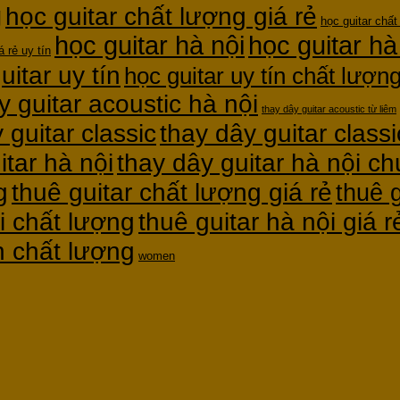
g
học guitar chất lượng giá rẻ
học guitar chất
học guitar hà nội
học guitar hà
á rẻ uy tín
uitar uy tín
học guitar uy tín chất lượn
y guitar acoustic hà nội
thay dây guitar acoustic từ liêm
thay dây guitar classi
 guitar classic
itar hà nội
thay dây guitar hà nội c
g
thuê guitar chất lượng giá rẻ
thuê g
thuê guitar hà nội giá r
i chất lượng
ín chất lượng
women