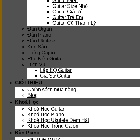
Guitar Điện
Guitar Size Nhỏ
Guitar Giá Rẻ
Guitar Trẻ Em
Guitar Cũ Thanh Lý
Đàn Organ
Đàn Piano
Đàn Ukulele
Kèn Sáo
Trống Cajon
Phụ Kiện Guitar
Dịch Vụ
Lắp EQ Guitar
Gia Sư Guitar
GIỚI THIỆU
Chính sách mua hàng
Blog
Khoá Học
Khoá Học Guitar
Khoá Học Piano
Khoá Học Ukulele Đệm Hát
Khoá Học Trống Cajon
Đàn Piano
VICTOR VT02