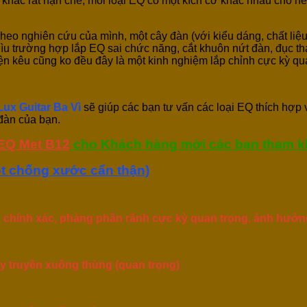
 khác rất hạn chế, mỗi loại EQ có một kích cỡ khác nhau cho nê
 Theo nghiên cứu của mình, một cây đàn (với kiểu dáng, chất liệu
nhìu trường hợp lắp EQ sai chức năng, cắt khuôn nứt đàn, đục 
ện kêu cũng ko đều đây là một kinh nghiệm lắp chỉnh cực kỳ qu
Lux Guitar Ba Vì
sẽ giúp các bạn tư vấn các loại EQ thích hợp 
 đàn của bạn.
EQ Met B12
cho Khách hàng mời các bạn tham k
ót chống xước cẩn thận)
chính xác, phảng phần rãnh cực kỳ quan trọng, ảnh hưởng 
ây truyền xuống thùng (quan trọng)