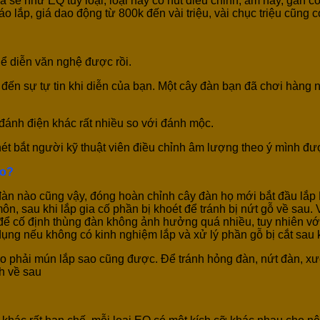
á sẽ như EQ tuỳ loại, loại này có nút điều chỉnh, âm hay, gắn c
áo lắp, giá dao động từ 800k đến vài triệu, vài chục triệu cũng c
thể diễn văn nghệ được rồi.
ến sự tự tin khi diễn của bạn. Một cây đàn bạn đã chơi hàng ng
 đánh điện khác rất nhiều so với đánh mộc.
ét bắt người kỹ thuật viên điều chỉnh âm lượng theo ý mình đư
ko?
 đàn nào cũng vậy, đóng hoàn chỉnh cây đàn họ mới bắt đầu lắ
ôn, sau khi lắp gia cố phần bị khoét để tránh bị nứt gỗ về sau
hỉ để cố định thùng đàn không ảnh hưởng quá nhiều, tuy nhiên v
dụng nếu không có kinh nghiệm lắp và xử lý phần gỗ bị cắt sau k
o phải mún lắp sao cũng được. Để tránh hỏng đàn, nứt đàn, xư
h về sau