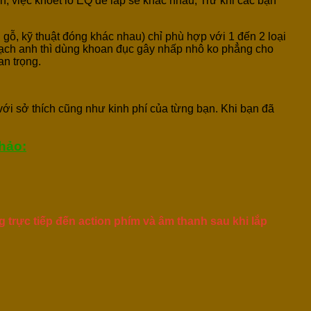
n, việc khoét lỗ EQ để lắp sẽ khác nhau, Trừ khi các bạn
 gỗ, kỹ thuật đóng khác nhau) chỉ phù hợp với 1 đến 2 loại
thạch anh thì dùng khoan đục gây nhấp nhô ko phẳng cho
an trọng.
với sở thích cũng như kinh phí của từng bạn. Khi bạn đã
hảo:
trực tiếp đến action phím và âm thanh sau khi lắp