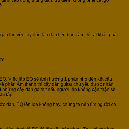
ố định vào trong thùng đàn, ưu điểm không phải cắt gỗ
ó
àn lần với cây đàn lần đầu tiên bạn cầm thì rất khác phải
ợc.
p EQ. Việc lắp EQ sẽ ảnh hưởng 1 phần nhỏ đến kết cấu
. Về phần Âm thanh thì cây đàn guitar chủ yếu được nhận
ới những cây đàn gỗ thịt nếu người lắp không cận thận sẽ
hi lắp.
ớc đàn, EQ lên loa không hay, chúng ta nên tìm người có