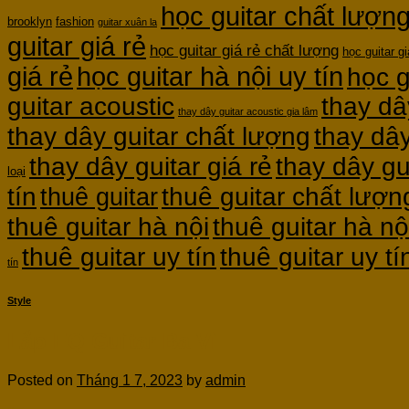
học guitar chất lượn
brooklyn
fashion
guitar xuân la
guitar giá rẻ
học guitar giá rẻ chất lượng
học guitar gi
giá rẻ
học guitar hà nội uy tín
học g
guitar acoustic
thay dâ
thay dây guitar acoustic gia lâm
thay dây guitar chất lượng
thay dây
thay dây guitar giá rẻ
thay dây gu
loại
thuê guitar chất lượn
tín
thuê guitar
thuê guitar hà nội
thuê guitar hà nộ
thuê guitar uy tín
thuê guitar uy t
tín
Style
Lắp EQ Guitar Ba Vì
Posted on
Tháng 1 7, 2023
by
admin