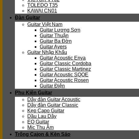
TOLEDO T35
KAWAI CN01
Đàn Guitar
Guitar Việt Nam
Guitar Lương Sơn
Guitar Thuận
Guitar Ba Đờn
Guitar Ayers
Guitar Nhập Khẩu
Guitar Acoustic Enya
Guitar Classic Cordoba
Guitar Classic Martinez
Guitar Acoustic SQOE
Guitar Acoustic Rosen
Guitar Điện
Phụ Kiện Guitar
Dây đàn Guitar Acoustic
Dây đàn Guitar Classic
Kẹp Capo Guitar
Dầu Lau Dây
EQ Guitar
Mic Thu Âm
Trống Cajon & Kèn Sáo