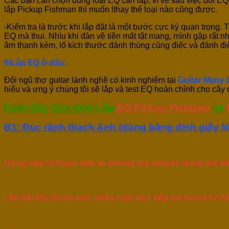
Các bạn cần chọn đúng loại EQ cần lắp, vì về sau việc dổi EQ
lắp Pickup Fishman thì muốn lthay thế loại nào cũng được.
-Kiểm tra là trước khi lắp đặt là một bước cực kỳ quan trọng.
EQ mà thui. Nhìu khi đàn về tiền mất tật mang, mình gặp rất 
âm thanh kém, lố kích thước đánh thùng cũng điếc và đánh đi
6/Lắp EQ ở đâu:
Đội ngũ thợ guitar lành nghề có kinh nghiệm tại
Guitar Many 
hiểu và ưng ý chúng tôi sẽ lắp và test EQ hoàn chỉnh cho cây
Dưới đây Quy trình Lắp
EQ Pickup Fishman
và
B1: Đục rãnh thạch Anh (dùng băng dính giấy l
Dùng máy rà thạch anh và đường ray chuyên dụng đạt độ 
Lắp đặt dây thạch anh, phần chịu trực tiếp âm thanh từ d