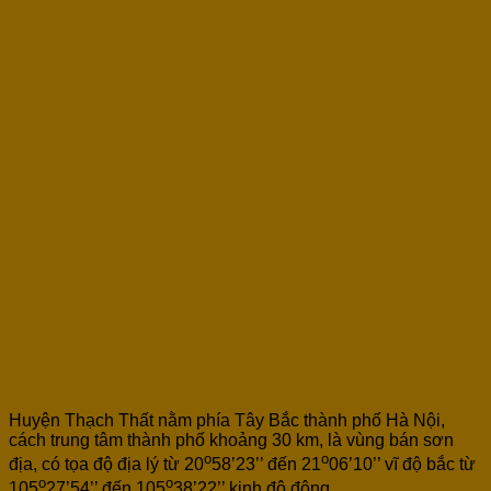
Huyện Thạch Thất nằm phía Tây Bắc thành phố Hà Nội,
cách trung tâm thành phố khoảng 30 km, là vùng bán sơn
o
o
địa, có tọa độ địa lý từ 20
58’23’’ đến 21
06’10’’ vĩ độ bắc từ
o
o
105
27’54’’ đến 105
38’22’’ kinh độ đông.