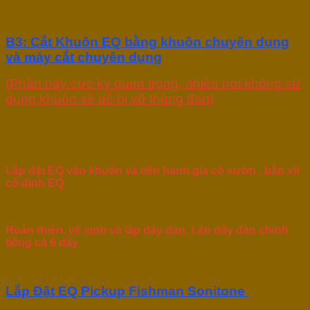
B3: Cắt Khuôn EQ bằng khuôn chuyên dụng
và máy cắt chuyên dụng
(Phần này cực kỳ quan trọng, nhiều nơi không sử
dụng khuôn sẽ dễ bị vỡ thùng đàn)
Lắp đặt EQ vào khuôn và tiến hành gia cố sườn , bắn vít
cố định EQ
Hoàn thiện, vệ sinh và lắp dây đàn, Lên dây đàn chỉnh
tiếng cả 6 dây
Lắp Đặt EQ Pickup Fishman Sonitone