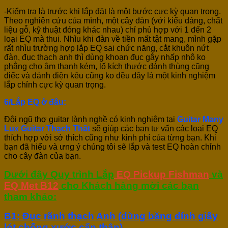
-Kiểm tra là trước khi lắp đặt là một bước cực kỳ quan trọng.
Theo nghiên cứu của mình, một cây đàn (với kiểu dáng, chất
liệu gỗ, kỹ thuật đóng khác nhau) chỉ phù hợp với 1 đến 2
loại EQ mà thui. Nhìu khi đàn về tiền mất tật mang, mình gặp
rất nhìu trường hợp lắp EQ sai chức năng, cắt khuôn nứt
đàn, đục thạch anh thì dùng khoan đục gây nhấp nhô ko
phẳng cho âm thanh kém, lố kích thước đánh thùng cũng
điếc và đánh điện kêu cũng ko đều đây là một kinh nghiệm
lắp chỉnh cực kỳ quan trọng.
6/Lắp EQ ở đâu:
Đội ngũ thợ guitar lành nghề có kinh nghiệm tại
Guitar Many
Lux Guitar Thạch Thất
sẽ giúp các bạn tư vấn các loại EQ
thích hợp với sở thích cũng như kinh phí của từng bạn. Khi
bạn đã hiểu và ưng ý chúng tôi sẽ lắp và test EQ hoàn chỉnh
cho cây đàn của bạn.
Dưới đây Quy trình Lắp
EQ Pickup Fishman
và
EQ Met B12
cho Khách hàng mời các bạn
tham khảo:
B1: Đục rãnh thạch Anh (dùng băng dính giấy
lót chống xước cẩn thận)