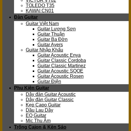
VICTOR VT02
TOLEDO T35
KAWAI CN01
Đàn Guitar
Guitar Việt Nam
Guitar Lương Sơn
Guitar Thuận
Guitar Ba Đờn
Guitar Ayers
Guitar Nhập Khẩu
Guitar Acoustic Enya
Guitar Classic Cordoba
Guitar Classic Martinez
Guitar Acoustic SQOE
Guitar Acoustic Rosen
Guitar Điện
Phụ Kiện Guitar
Dây đàn Guitar Acoustic
Dây đàn Guitar Classic
Kẹp Capo Guitar
Dầu Lau Dây
EQ Guitar
Mic Thu Âm
Trống Cajon & Kèn Sáo