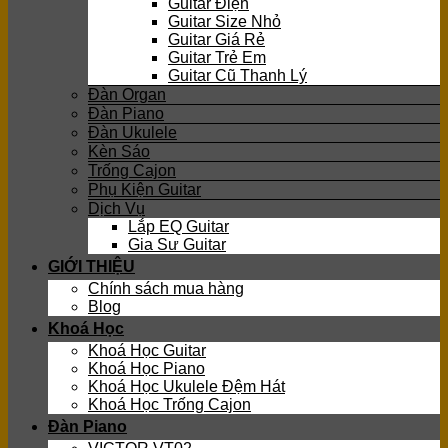
Guitar Điện
Guitar Size Nhỏ
Guitar Giá Rẻ
Guitar Trẻ Em
Guitar Cũ Thanh Lý
Đàn Organ
Đàn Piano
Đàn Ukulele
Kèn Sáo
Trống Cajon
Phụ Kiện Guitar
Dịch Vụ
Lắp EQ Guitar
Gia Sư Guitar
GIỚI THIỆU
Chính sách mua hàng
Blog
Khoá Học
Khoá Học Guitar
Khoá Học Piano
Khoá Học Ukulele Đệm Hát
Khoá Học Trống Cajon
Đàn Piano