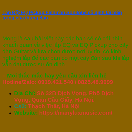
Lắp Đặt EQ Pickup Fishman Sonitone cố định tại mép
trong của thùng đàn
Mong là sau bài viết này các bạn sẽ có cái nhìn
khách quan về việc lắp EQ và EQ Pickup cho cây
đàn Guitar và lựa chọn được nơi uy tín, có kinh
nghiệm lắp để các bạn có một cây đàn sau khi lắp
vẫn đạt được sự ổn định.
– Mọi thắc mắc hay yêu cầu xin liên hệ
Hotline/Zalo: 0919.421.540 / 0825.48.9999
Địa Chỉ:
Số 32B Dịch Vọng, Phố Dịch
Vọng, Quận Cầu Giấy, Hà Nội.
Cs2:
Thạch Thất, Hà Nội
Website:
https://manyluxmusic.com/