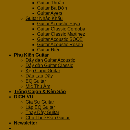
Guitar Thuận
Guitar Ba Đờn
Guitar Ayers
Guitar Nhập Khẩu
Guitar Acoustic Enya
Guitar Classic Cordoba
Guitar Classic Martinez
Guitar Acoustic SQOE
Guitar Acoustic Rosen
Guitar Điện
Phụ Kiện Guitar
Dây đàn Guitar Acoustic
Dây đàn Guitar Classic
Kẹp Capo Guitar
Dầu Lau Dây
EQ Guitar
Mic Thu Âm
Trống Cajon & Kèn Sáo
DỊCH VỤ
Gia Sư Guitar
Lắp EQ Guitar
Thay Dây Guitar
Cho Thuê Đàn Guitar
Newsletter