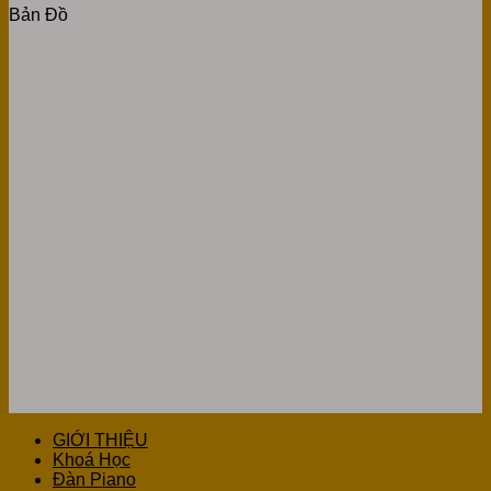
Bản Đồ
GIỚI THIỆU
Khoá Học
Đàn Piano