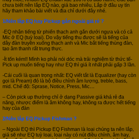
chưa biết nên lắp EQ nào, giá bao nhiêu, Lắp ở đâu uy tín
hãy tham khảo bài viết và địa chỉ dưới đây nhé.
1/Nên lắp EQ hay Pickup gắn ngoài giá rẻ ?
-EQ nhận tiếng từ phiến thạch anh gắn dưới ngựa và có cả
Mic ở EQ (tuỳ loại). Do vậy tiếng thu được sẽ là tiếng của
dây đàn truyền xuống thạch anh và Mic bắt tiếng thùng đàn,
tạo âm thanh rất trung thực.
-Ít tốn kém!! Mình ko phải nói dóc mà trải nghiệm từ thức tế-
Pick up muốn tiếng hay như EQ thì giá ít nhất phải gấp 3 lần.
-Cái cuối là quan trọng nhất: EQ viết tắt là Equalizer (hay còn
gọi là Pream) đó là bộ điều chỉnh âm lượng, treble, bass,
mid. Chế độ: Sprase, Notice, Press, Mic…
– Còn pick up thường chỉ ở dạng Passive giá khá rẻ đa
năng, nhược điểm là âm không hay, không ra được hết tiếng
hay của đàn
2/Nên lắp EQ Pickup Fishman ?
– Ngoài EQ thì Pickup EQ Fishman là loại chúng ta nên lắp,
giá sẽ như EQ tuỳ loại, loại này có nút điều chỉnh, âm hay,