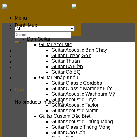
Skip
to
content
Menu
Danh Mục
Search
Đàn Guitar
for:
Guitar Acoustic
Guitar Acoustic Bán Chạy
Guitar Lương Sơn
Guitar Thuận
Guitar Ba Đờn
Guitar Có EQ
Guitar Nhập Khẩu
Guitar Classic Cordoba
Guitar Classic Martinez Đức
Cart
Guitar Acoustic Washburn Mỹ
Guitar Acoustic Enya
No products in the cart.
Guitar Acoustic Taylor
Guitar Acoustic Martin
Guitar Custom Đặc Biệt
Guitar Acoustic Thùng Mỏng
Guitar Classic Thùng Mỏng
Guitar Cao Cấp