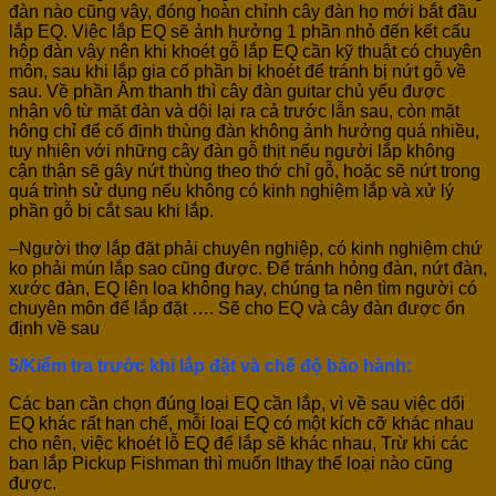
đàn nào cũng vậy, đóng hoàn chỉnh cây đàn họ mới bắt đầu
lắp EQ. Việc lắp EQ sẽ ảnh hưởng 1 phần nhỏ đến kết cấu
hộp đàn vậy nên khi khoét gỗ lắp EQ cần kỹ thuật có chuyên
môn, sau khi lắp gia cố phần bị khoét để tránh bị nứt gỗ về
sau. Về phần Âm thanh thì cây đàn guitar chủ yếu được
nhận vô từ mặt đàn và dội lại ra cả trước lẫn sau, còn mặt
hông chỉ để cố định thùng đàn không ảnh hưởng quá nhiều,
tuy nhiên với những cây đàn gỗ thịt nếu người lắp không
cận thận sẽ gây nứt thùng theo thớ chỉ gỗ, hoặc sẽ nứt trong
quá trình sử dụng nếu không có kinh nghiệm lắp và xử lý
phần gỗ bị cắt sau khi lắp.
–Người thợ lắp đặt phải chuyên nghiệp, có kinh nghiệm chứ
ko phải mún lắp sao cũng được. Để tránh hỏng đàn, nứt đàn,
xước đàn, EQ lên loa không hay, chúng ta nên tìm người có
chuyên môn để lắp đặt …. Sẽ cho EQ và cây đàn được ổn
định về sau
5/Kiểm tra trước khi lắp đặt và chế độ bảo hành:
Các bạn cần chọn đúng loại EQ cần lắp, vì về sau việc dổi
EQ khác rất hạn chế, mỗi loại EQ có một kích cỡ khác nhau
cho nên, việc khoét lỗ EQ để lắp sẽ khác nhau, Trừ khi các
bạn lắp Pickup Fishman thì muốn lthay thế loại nào cũng
được.