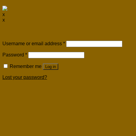
x
x
Login
Username or email address
*
Password
*
Remember me
Log in
Lost your password?