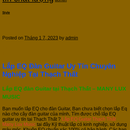
women
Style
Lắp EQ Guitar Thạch Thất
Posted on
Tháng 1 7, 2023
by
admin
07
Th1
Lắp EQ Đàn Guitar Uy Tín Chuyên
Nghiệp Tại Thạch Thất
Lắp EQ đàn Guitar tại Thạch Thất – MANY LUX
MUSIC
Bạn muốn lắp EQ cho đàn Guitar, Bạn chưa biết chọn lắp Eq
nào cho cây đàn guitar của mình, Tìm được chỗ lắp EQ
guitar uy tín tại Thạch Thất ?
Lắp EQ Guitar Thạch Thất
Many Lux Music
tại đây Kỹ thuật lắp có kinh nghiệp, sử dụng
máy móc, Khuôn EQ chuẩn xác 100% có bảo hành, Các bạn