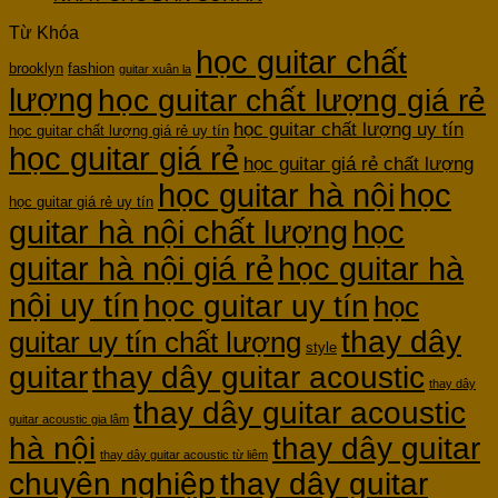
Từ Khóa
học guitar chất
brooklyn
fashion
guitar xuân la
lượng
học guitar chất lượng giá rẻ
học guitar chất lượng uy tín
học guitar chất lượng giá rẻ uy tín
học guitar giá rẻ
học guitar giá rẻ chất lượng
học guitar hà nội
học
học guitar giá rẻ uy tín
guitar hà nội chất lượng
học
guitar hà nội giá rẻ
học guitar hà
nội uy tín
học guitar uy tín
học
thay dây
guitar uy tín chất lượng
style
guitar
thay dây guitar acoustic
thay dây
thay dây guitar acoustic
guitar acoustic gia lâm
hà nội
thay dây guitar
thay dây guitar acoustic từ liêm
chuyên nghiệp
thay dây guitar