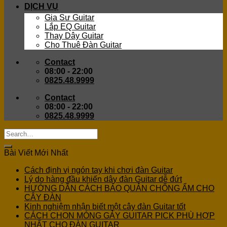
DỊCH VỤ
Gia Sư Guitar
Lắp EQ Guitar
Thay Dây Guitar
Cho Thuê Đàn Guitar
Contact
08:00 - 22:00
0825.48.9999
Contact
08:00 - 22:00
0825.48.9999
Bài Viết Mới Nhất
Cách định vị ngón tay khi chơi đàn Guitar
Lý do hàng đầu khiến dây đàn Guitar dễ đứt
HƯỚNG DẪN CÁCH BẢO QUẢN CHỐNG ẨM CHO
CÂY ĐÀN
Kinh nghiệm nhận biết một cây đàn Guitar tốt
CÁCH CHỌN MÓNG GẢY GUITAR PICK PHÙ HỢP
NHẤT CHO ĐÀN GUITAR