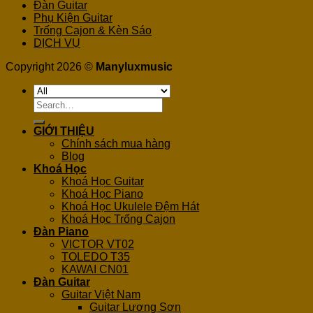
Đàn Guitar
Phụ Kiện Guitar
Trống Cajon & Kèn Sáo
DỊCH VỤ
Copyright 2026 ©
Manyluxmusic
Search
for:
GIỚI THIỆU
Chính sách mua hàng
Blog
Khoá Học
Khoá Học Guitar
Khoá Học Piano
Khoá Học Ukulele Đệm Hát
Khoá Học Trống Cajon
Đàn Piano
VICTOR VT02
TOLEDO T35
KAWAI CN01
Đàn Guitar
Guitar Việt Nam
Guitar Lương Sơn