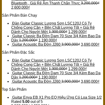
Bluetooth , Giá Rẻ Âm Thanh Chân Thực
3,200,000
₫
2,600,000
₫
Sản Phẩm Bán Chạy
Đàn Guitar Classic Lương Sơn LSC120J Có Ty
Chống Cong Cần + Bền Chất Lượng Tốt + Giá Rẻ
Dành Cho Người Mới
1,300,000
₫
1,299,000
₫
Guitar Classic Ba Đờn Dam 70 Size 3/4 Kèm Bao Da
Dày
1,200,000
₫
1,190,000
₫
Guitar Acoustic Ba Đờn J260
3,900,000
₫
3,690,000
₫
Sản Phẩm Đặc Sắc
Đàn Guitar Classic Lương Sơn LSC120J Có Ty
Chống Cong Cần + Bền Chất Lượng Tốt + Giá Rẻ
Dành Cho Người Mới
1,300,000
₫
1,299,000
₫
Guitar Classic Ba Đờn Dam 70 Size 3/4 Kèm Bao Da
Dày
1,200,000
₫
1,190,000
₫
Guitar Acoustic Ba Đờn J260
3,900,000
₫
3,690,000
₫
Top Sản Phẩm
Guitar Enya EB X1 Pro EQ Hiệu Ứng Có Loa Size 1/2
Rated
5.00
out of 5