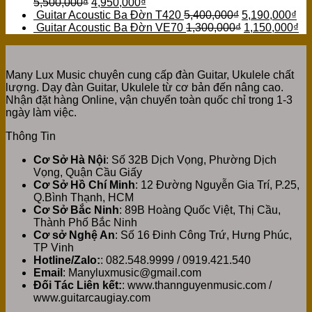
5,500,000
₫
4,950,000
₫
Guitar Acoustic Ba Đờn T420
5,400,000
₫
5,190,000
₫
Guitar Acoustic Ba Đờn VE70
1,300,000
₫
1,150,000
₫
Many Lux Music chuyên cung cấp đàn Guitar, Ukulele chất
lượng. Dạy đàn Guitar, Ukulele từ cơ bản đến nâng cao.
Nhận đặt hàng Online, vận chuyển toàn quốc chỉ trong 1-3
ngày làm việc.
Thông Tin
Cơ Sở Hà Nội
: Số 32B Dịch Vọng, Phường Dịch
Vọng, Quận Cầu Giấy
Cơ Sở Hồ Chí Minh
: 12 Đường Nguyễn Gia Trí, P.25,
Q.Bình Thạnh, HCM
Cơ Sở Bắc Ninh
: 89B Hoàng Quốc Việt, Thị Cầu,
Thành Phố Bắc Ninh
Cơ sở Nghệ An
: Số 16 Đinh Công Trứ, Hưng Phúc,
TP Vinh
Hotline/Zalo:
: 082.548.9999 / 0919.421.540
Email
: Manyluxmusic@gmail.com
Đối Tác Liên kết:
: www.thannguyenmusic.com /
www.guitarcaugiay.com