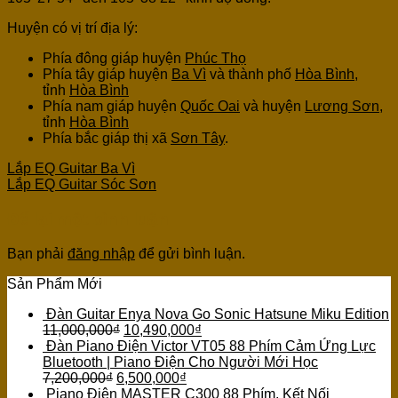
Huyện có vị trí địa lý:
Phía đông giáp huyện
Phúc Thọ
Phía tây giáp huyện
Ba Vì
và thành phố
Hòa Bình
,
tỉnh
Hòa Bình
Phía nam giáp huyện
Quốc Oai
và huyện
Lương Sơn
,
tỉnh
Hòa Bình
Phía bắc giáp thị xã
Sơn Tây
.
Lắp EQ Guitar Ba Vì
Lắp EQ Guitar Sóc Sơn
Để lại một bình luận
Bạn phải
đăng nhập
để gửi bình luận.
Sản Phẩm Mới
Đàn Guitar Enya Nova Go Sonic Hatsune Miku Edition
11,000,000
₫
10,490,000
₫
Đàn Piano Điện Victor VT05 88 Phím Cảm Ứng Lực
Bluetooth | Piano Điện Cho Người Mới Học
7,200,000
₫
6,500,000
₫
Piano Điện MASTER C300 88 Phím, Kết Nối