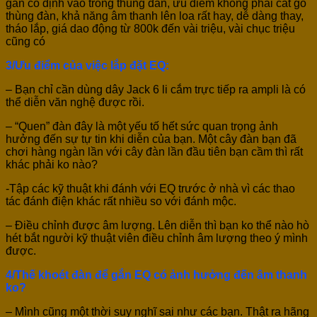
gắn cố định vào trong thùng đàn, ưu điểm không phải cắt gỗ
thùng đàn, khả năng âm thanh lên loa rất hay, dễ dàng thay,
tháo lắp, giá dao động từ 800k đến vài triệu, vài chục triệu
cũng có
3/Ưu điểm của việc lắp đặt EQ:
– Bạn chỉ cần dùng dây Jack 6 li cắm trực tiếp ra ampli là có
thể diễn văn nghệ được rồi.
– “Quen” đàn đây là một yếu tố hết sức quan trọng ảnh
hưởng đến sự tự tin khi diễn của bạn. Một cây đàn bạn đã
chơi hàng ngàn lần với cây đàn lần đầu tiên bạn cầm thì rất
khác phải ko nào?
-Tập các kỹ thuật khi đánh với EQ trước ở nhà vì các thao
tác đánh điện khác rất nhiều so với đánh mộc.
– Điều chỉnh được âm lượng. Lên diễn thì bạn ko thể nào hò
hét bắt người kỹ thuật viên điều chỉnh âm lượng theo ý mình
được.
4/Thế khoét đàn để gắn EQ có ảnh hưởng đến âm thanh
ko?
– Mình cũng một thời suy nghĩ sai như các bạn. Thật ra hãng