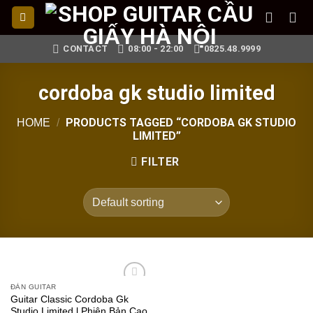
Skip
to
content
CONTACT
08:00 - 22:00
0825.48.9999
cordoba gk studio limited
PRODUCTS TAGGED “CORDOBA GK STUDIO
HOME
/
LIMITED”
FILTER
ĐÀN GUITAR
Add to
Guitar Classic Cordoba Gk
wishlist
Studio Limited l Phiên Bản Cao