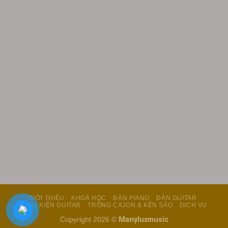
GIỚI THIỆU
KHOÁ HỌC
ĐÀN PIANO
ĐÀN GUITAR
PHỤ KIỆN GUITAR
TRỐNG CAJON & KÈN SÁO
DỊCH VỤ
Copyright 2026 ©
Manyluxmusic