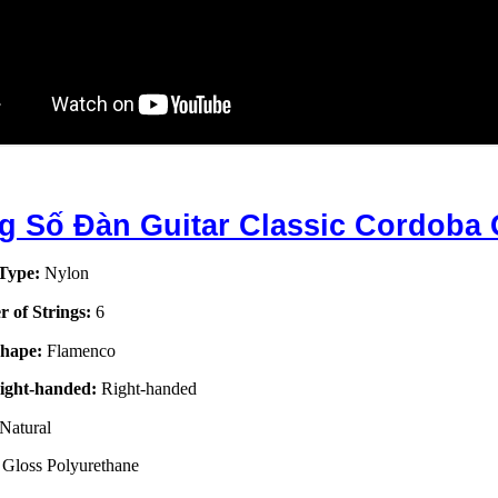
g Số Đàn Guitar Classic Cordoba
 Type:
Nylon
 of Strings:
6
Shape:
Flamenco
Right-handed:
Right-handed
Natural
:
Gloss Polyurethane