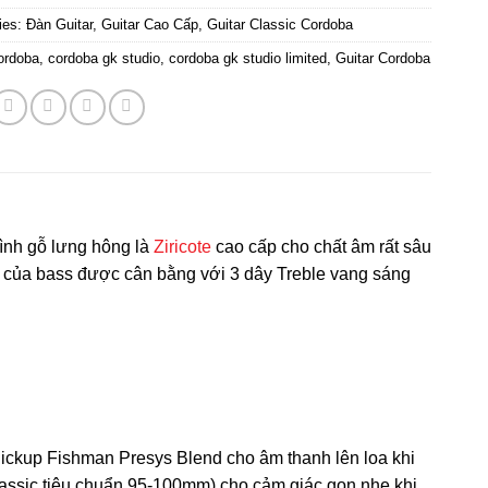
ies:
Đàn Guitar
,
Guitar Cao Cấp
,
Guitar Classic Cordoba
ordoba
,
cordoba gk studio
,
cordoba gk studio limited
,
Guitar Cordoba
ình gỗ lưng hông là
Ziricote
cao cấp cho chất âm rất sâu
m của bass được cân bằng với 3 dây Treble vang sáng
ickup Fishman Presys Blend cho âm thanh lên loa khi
assic tiêu chuẩn 95-100mm) cho cảm giác gọn nhẹ khi