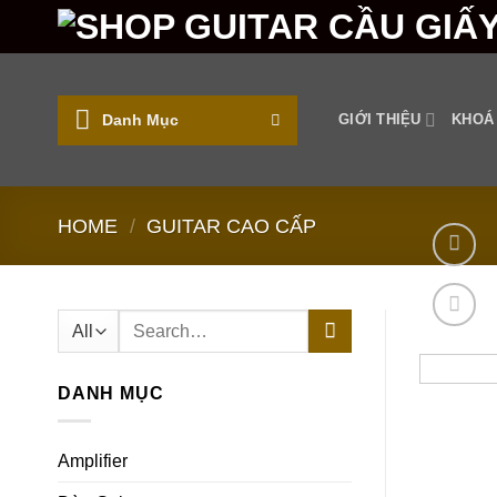
Skip
to
content
Danh Mục
GIỚI THIỆU
KHOÁ
HOME
/
GUITAR CAO CẤP
Search
for:
DANH MỤC
Amplifier