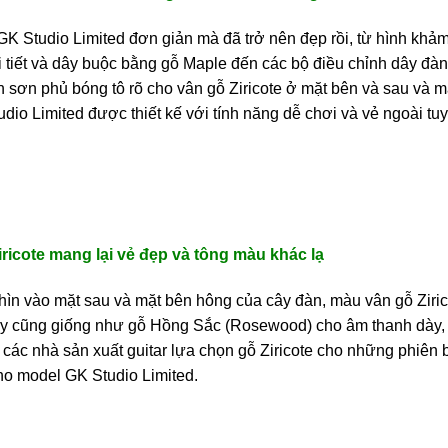
K Studio Limited đơn giản mà đã trở nên đẹp rồi, từ hình khả
 tiết và dây buộc bằng gỗ Maple đến các bộ điều chỉnh dây đà
n sơn phủ bóng tô rõ cho vân gỗ Ziricote ở mặt bên và sau và m
udio Limited được thiết kế với tính năng dễ chơi và vẻ ngoài tu
ricote mang lại vẻ đẹp và tông màu khác lạ
hìn vào mặt sau và mặt bên hông của cây đàn, màu vân gỗ Ziri
ày cũng giống như gỗ Hồng Sắc (Rosewood) cho âm thanh dày, 
 các nhà sản xuất guitar lựa chọn gỗ Ziricote cho những phiên 
cho model GK Studio Limited.