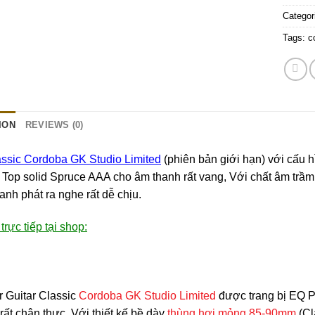
Categor
Tags:
c
ION
REVIEWS (0)
assic Cordoba GK Studio Limited
(phiên bản giới hạn) với cấu h
 Top solid Spruce AAA cho âm thanh rất vang, Với chất âm trầ
anh phát ra nghe rất dễ chịu.
rực tiếp tại shop:
r Guitar Classic
Cordoba GK Studio Limited
được trang bị EQ P
rất chân thực, Với thiết kế bề dày
thùng hơi mỏng 85-90mm
(Cl