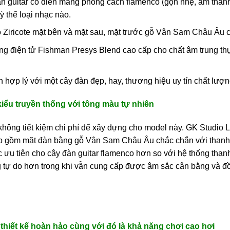
n guitar cổ điển mang phong cách flamenco (gọn nhẹ, âm than
ỳ thể loại nhạc nào.
 Ziricote mặt bên và mặt sau, mặt trước gỗ Vân Sam Châu Âu c
ng điện tử Fishman Presys Blend cao cấp cho chất âm trung th
ền hợp lý với một cây đàn đẹp, hay, thương hiệu uy tín chất lượ
kiểu truyền thống với tông màu tự nhiên
hông tiết kiệm chi phí để xây dựng cho model này. GK Studio Lim
o gồm mặt đàn bằng gỗ Vân Sam Châu Âu chắc chắn với thanh 
 ưu tiên cho cây đàn guitar flamenco hơn so với hệ thống than
 tự do hơn trong khi vẫn cung cấp được âm sắc cân bằng và đ
thiết kế hoàn hảo cùng với đó là khả năng chơi cao hơi