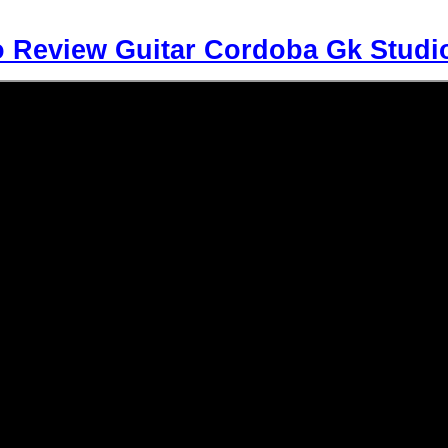
o Review
Guitar Cordoba
Gk Studi