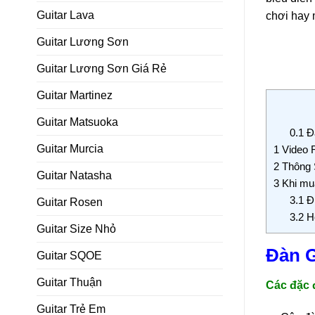
Guitar Lava
chơi hay
Guitar Lương Sơn
Guitar Lương Sơn Giá Rẻ
Guitar Martinez
Guitar Matsuoka
0.1
Đà
Guitar Murcia
1
Video R
2
Thông S
Guitar Natasha
3
Khi mua
3.1
Đị
Guitar Rosen
3.2
Ho
Guitar Size Nhỏ
Đàn G
Guitar SQOE
Guitar Thuận
Các đặc 
Guitar Trẻ Em