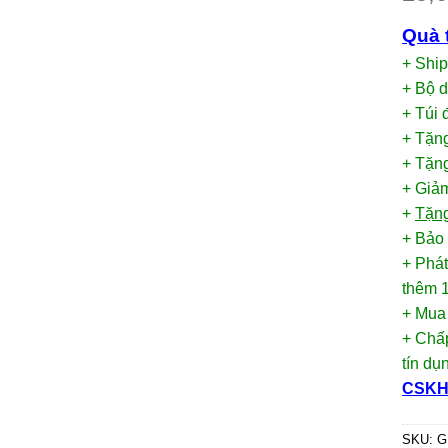
Quà 
+ Shi
+ Bộ 
+ Túi
+ Tặn
+ Tặng
+ Giảm
+
Tặng
+ Bảo
+ Phát
thêm 1
+ Mua
+ Chấp
tín d
CSKH 
SKU:
G