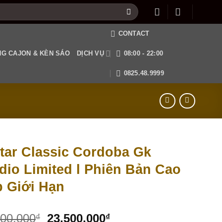
CONTACT
G CAJON & KÈN SÁO
DỊCH VỤ
08:00 - 22:00
0825.48.9999
tar Classic Cordoba Gk
dio Limited l Phiên Bản Cao
 Giới Hạn
000,000
23,500,000
₫
₫