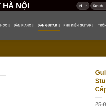
Search
for:
 HỌC
ĐÀN PIANO
ĐÀN GUITAR
PHỤ KIỆN GUITAR
TRỐN
Gui
Stu
Add to
wishlist
Cấp
25,