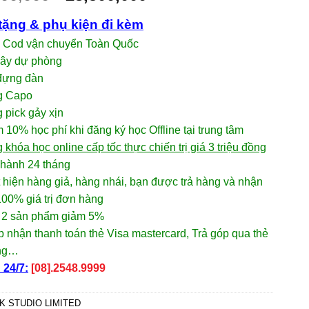
tặng & phụ kiện đi kèm
p Cod vận chuyển Toàn Quốc
dây dự phòng
 đựng đàn
g Capo
 pick gảy xịn
 10% học phí khi đăng ký học Offline tại trung tâm
 khóa học online cấp tốc thực chiến trị giá 3 triệu đồng
 hành 24 tháng
 hiện hàng giả, hàng nhái, bạn được trả hàng và nhận
00% giá trị đơn hàng
 2 sản phẩm giảm 5%
 nhận thanh toán thẻ Visa mastercard, Trả góp qua thẻ
ụng…
24/7:
[08].2548.9999
K STUDIO LIMITED