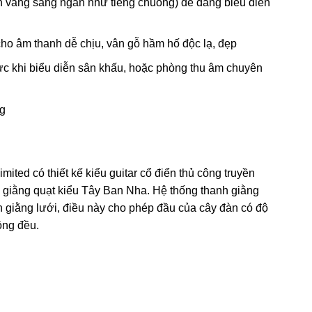
h vang sáng ngân như tiếng chuông) dễ dàng biểu diễn
ho âm thanh dễ chịu, vân gỗ hầm hố độc lạ, đẹp
ực khi biểu diễn sân khấu, hoặc phòng thu âm chuyên
ng
ited có thiết kế kiểu guitar cổ điển thủ công truyền
giằng quạt kiểu Tây Ban Nha. Hệ thống thanh giằng
h giằng lưới, điều này cho phép đầu của cây đàn có độ
ồng đều.