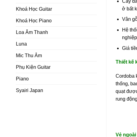
Cây đà
ở bất k
Khoá Học Guitar
Vân gỗ
Khoá Học Piano
Hệ thố
Loa Âm Thanh
nghiệp
Luna
Giá ti
Mic Thu Âm
Thiết kế 
Phụ Kiện Guitar
Cordoba k
Piano
thống, ba
Syairi Japan
quạt được
rung động
Vẻ ngoài 