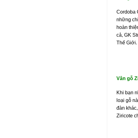
Cordoba G
những chi
hoàn thiệ
cả, GK St
Thế Giới.
Vân gỗ Zi
Khi bạn n
loại gỗ n
đàn khác,
Ziricote 