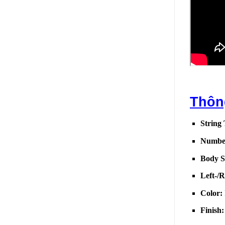
Thôn
String
Number
Body 
Left-/
Color:
Finish