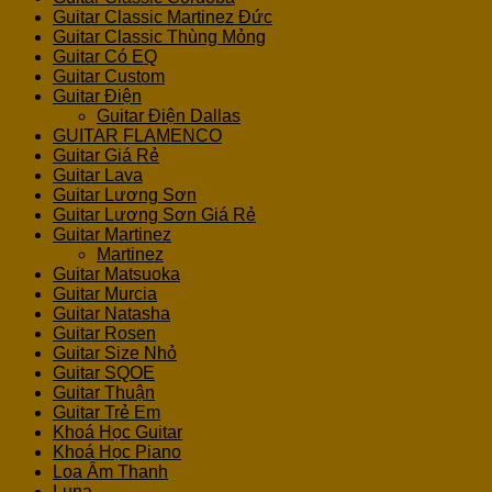
Guitar Classic Martinez Đức
Guitar Classic Thùng Mỏng
Guitar Có EQ
Guitar Custom
Guitar Điện
Guitar Điện Dallas
GUITAR FLAMENCO
Guitar Giá Rẻ
Guitar Lava
Guitar Lương Sơn
Guitar Lương Sơn Giá Rẻ
Guitar Martinez
Martinez
Guitar Matsuoka
Guitar Murcia
Guitar Natasha
Guitar Rosen
Guitar Size Nhỏ
Guitar SQOE
Guitar Thuận
Guitar Trẻ Em
Khoá Học Guitar
Khoá Học Piano
Loa Âm Thanh
Luna