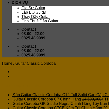
DỊCH VỤ
Gia Sư Guitar
Lắp EQ Guitar
Thay Dây Guitar
Cho Thuê Đàn Guitar
Contact
08:00 - 22:00
0825.48.9999
Contact
08:00 - 22:00
0825.48.9999
Home
/
Guitar Classic Cordoba
You may also like…
Đàn Guitar Classic Cordoba C12 Full Solid Cao Cấp C
Guitar Classic Cordoba C7 Chính Hãng
14,500,000
₫
11
Guitar Cordoba GK Studio Negra Chính Hãng Tây Ban
Guitar Classic Cordoba C7CE Kèm Túi Chính Hãng
20,