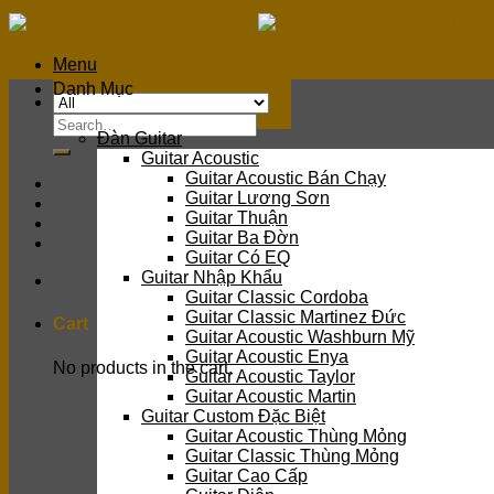
Skip
to
content
Menu
Danh Mục
Search
Đàn Guitar
for:
Guitar Acoustic
Guitar Acoustic Bán Chạy
Guitar Lương Sơn
Guitar Thuận
Guitar Ba Đờn
Guitar Có EQ
Guitar Nhập Khẩu
Guitar Classic Cordoba
Guitar Classic Martinez Đức
Cart
Guitar Acoustic Washburn Mỹ
Guitar Acoustic Enya
No products in the cart.
Guitar Acoustic Taylor
Guitar Acoustic Martin
Guitar Custom Đặc Biệt
Guitar Acoustic Thùng Mỏng
Guitar Classic Thùng Mỏng
Guitar Cao Cấp