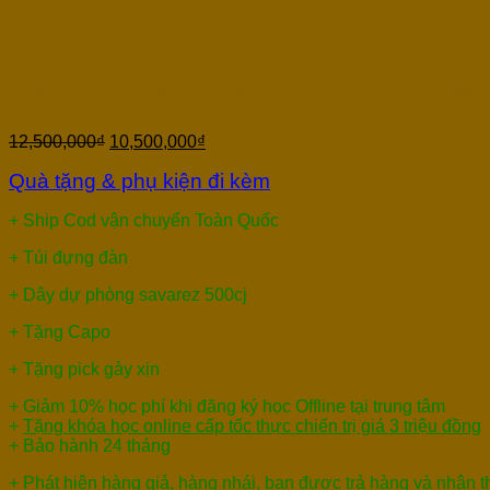
Đàn Guitar Classic Cordoba
12,500,000
₫
10,500,000
₫
Quà tặng & phụ kiện đi kèm
+ Ship Cod vận chuyển Toàn Quốc
+ Túi đựng đàn
+ Dây dự phòng savarez 500cj
+ Tặng Capo
+ Tặng pick gảy xịn
+ Giảm 10% học phí khi đăng ký học Offline tại trung tâm
+
Tặng khóa học online cấp tốc thực chiến trị giá 3 triệu đồng
+ Bảo hành 24 tháng
+ Phát hiện hàng giả, hàng nhái, bạn được trả hàng và nhận 