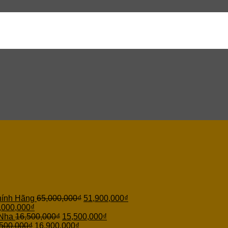
hính Hãng
65,000,000
₫
51,900,000
₫
,000,000
₫
 Nha
16,500,000
₫
15,500,000
₫
500,000
₫
16,900,000
₫