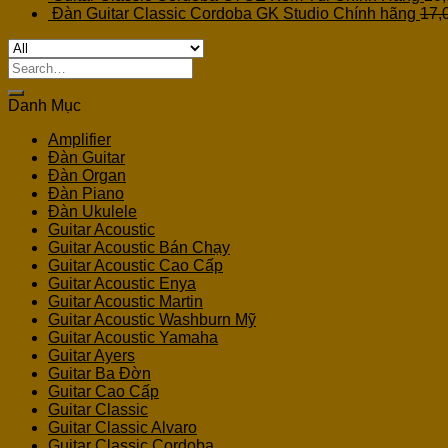
Đàn Guitar Classic Cordoba GK Studio Chính hãng
17,
Search
for:
Danh Mục
Amplifier
Đàn Guitar
Đàn Organ
Đàn Piano
Đàn Ukulele
Guitar Acoustic
Guitar Acoustic Bán Chạy
Guitar Acoustic Cao Cấp
Guitar Acoustic Enya
Guitar Acoustic Martin
Guitar Acoustic Washburn Mỹ
Guitar Acoustic Yamaha
Guitar Ayers
Guitar Ba Đờn
Guitar Cao Cấp
Guitar Classic
Guitar Classic Alvaro
Guitar Classic Cordoba