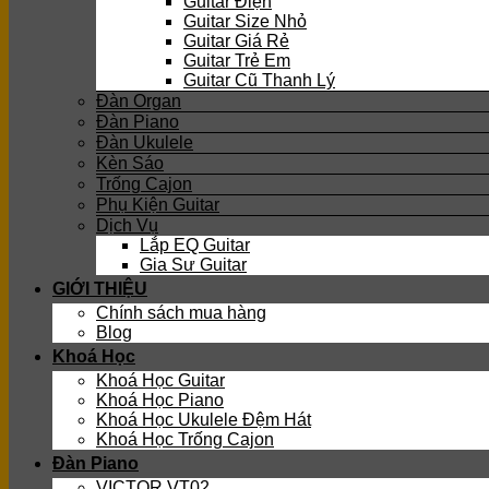
Guitar Điện
Guitar Size Nhỏ
Guitar Giá Rẻ
Guitar Trẻ Em
Guitar Cũ Thanh Lý
Đàn Organ
Đàn Piano
Đàn Ukulele
Kèn Sáo
Trống Cajon
Phụ Kiện Guitar
Dịch Vụ
Lắp EQ Guitar
Gia Sư Guitar
GIỚI THIỆU
Chính sách mua hàng
Blog
Khoá Học
Khoá Học Guitar
Khoá Học Piano
Khoá Học Ukulele Đệm Hát
Khoá Học Trống Cajon
Đàn Piano
VICTOR VT02