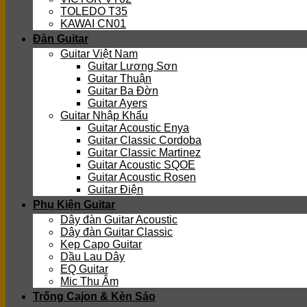
TOLEDO T35
KAWAI CN01
Đàn Guitar
Guitar Việt Nam
Guitar Lương Sơn
Guitar Thuận
Guitar Ba Đờn
Guitar Ayers
Guitar Nhập Khẩu
Guitar Acoustic Enya
Guitar Classic Cordoba
Guitar Classic Martinez
Guitar Acoustic SQOE
Guitar Acoustic Rosen
Guitar Điện
Phụ Kiện Guitar
Dây đàn Guitar Acoustic
Dây đàn Guitar Classic
Kẹp Capo Guitar
Dầu Lau Dây
EQ Guitar
Mic Thu Âm
Trống Cajon & Kèn Sáo