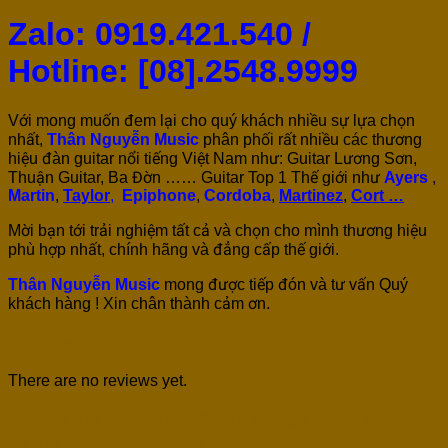
Zalo: 0919.421.540 /
Hotline: [
08].2548.9999
Với mong muốn đem lại cho quý khách nhiều sự lựa chọn
nhất,
Thân Nguyễn Music
phân phối rất nhiều các thương
hiệu đàn guitar nổi tiếng Việt Nam như: Guitar Lương Sơn,
Thuận Guitar, Ba Đờn …… Guitar Top 1 Thế giới như
Ayers
,
Martin
,
Taylor
,
Epiphone
,
Cordoba
,
Martinez
,
Cort …
Mời bạn tới trải nghiệm tất cả và chọn cho mình thương hiệu
phù hợp nhất, chính hãng và đẳng cấp thế giới.
Thân Nguyễn Music
mong được tiếp đón và tư vấn Quý
khách hàng ! Xin chân thành cảm ơn.
Reviews
There are no reviews yet.
Be the first to review “Đàn Guitar Acoustic
Ayers Passion-ACXW Auditorium”