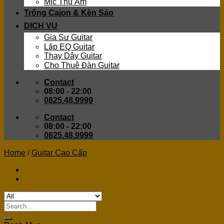
Mic Thu Âm
Trống Cajon & Kèn Sáo
DỊCH VỤ
Gia Sư Guitar
Lắp EQ Guitar
Thay Dây Guitar
Cho Thuê Đàn Guitar
Contact
08:00 - 22:00
0825.48.9999
Contact
08:00 - 22:00
0825.48.9999
Home
/
Guitar Cao Cấp
Search
for: