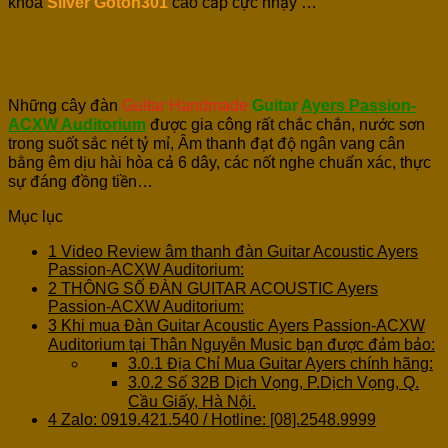
khoá
Silver Gotoh301
cao cấp cực nhạy …
Những cây đàn
Guitar Handmade
Guitar
Ayers Passion-
ACXW Auditorium
được gia công rất chắc chắn, nước sơn
trong suốt sắc nét tỷ mỉ, Âm thanh đạt độ ngân vang cân
bằng êm dịu hài hòa cả 6 dây, các nốt nghe chuẩn xác, thực
sự đáng đồng tiền…
Mục lục
1
Video Review âm thanh đàn Guitar Acoustic Ayers
Passion-ACXW Auditorium:
2
THÔNG SỐ ĐÀN GUITAR ACOUSTIC Ayers
Passion-ACXW Auditorium:
3
Khi mua Đàn Guitar Acoustic Ayers Passion-ACXW
Auditorium tại Thân Nguyễn Music bạn được đảm bảo:
3.0.1
Địa Chỉ Mua Guitar Ayers chính hãng:
3.0.2
Số 32B Dịch Vọng, P.Dịch Vọng, Q.
Cầu Giấy, Hà Nội.
4
Zalo: 0919.421.540 / Hotline: [08].2548.9999