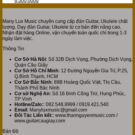
6,300,000
₫
Many Lux Music chuyên cung cấp đàn Guitar, Ukulele chất
lượng. Dạy đàn Guitar, Ukulele từ cơ bản đến nâng cao.
Nhận đặt hàng Online, vận chuyển toàn quốc chỉ trong 1-3
ngày làm việc.
Thông Tin
Cơ Sở Hà Nội
: Số 32B Dịch Vọng, Phường Dịch Vọng,
Quận Cầu Giấy
Cơ Sở Hồ Chí Minh
: 12 Đường Nguyễn Gia Trí, P.25,
Q.Bình Thạnh, HCM
Cơ Sở Bắc Ninh
: 89B Hoàng Quốc Việt, Thị Cầu,
Thành Phố Bắc Ninh
Cơ sở Nghệ An
: Số 16 Đinh Công Trứ, Hưng Phúc,
TP Vinh
Hotline/Zalo:
: 082.548.9999 / 0919.421.540
Email
: Manyluxmusic@gmail.com
Đối Tác Liên kết:
: www.thannguyenmusic.com /
www.guitarcaugiay.com
Bản Đồ