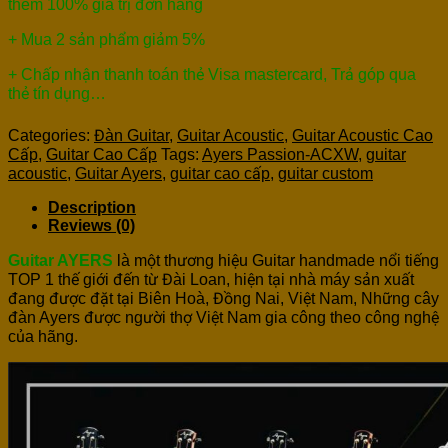
thêm 100% giá trị đơn hàng
+ Mua 2 sản phẩm giảm 5%
+ Chấp nhận thanh toán thẻ Visa mastercard, Trả góp qua
thẻ tín dụng…
Categories:
Đàn Guitar
,
Guitar Acoustic
,
Guitar Acoustic Cao
Cấp
,
Guitar Cao Cấp
Tags:
Ayers Passion-ACXW
,
guitar
acoustic
,
Guitar Ayers
,
guitar cao cấp
,
guitar custom
Description
Reviews (0)
Guitar AYERS
là một thương hiệu Guitar handmade nổi tiếng
TOP 1 thế giới đến từ Đài Loan, hiện tại nhà máy sản xuất
đang được đặt tại Biên Hoà, Đồng Nai, Việt Nam, Những cây
đàn Ayers được người thợ Việt Nam gia công theo công nghệ
của hãng.