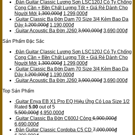
Đàn Guitar Classic Lương Sơn LSC120J Có Ty Chống
Cong Cần + Bền Chất Lượng Tốt + Giá Rẻ Dành Cho
Người Mới
1,300,000
₫
1,299,000
₫
Guitar Classic Ba Đờn Dam 70 Size 3/4 Kèm Bao Da
Dày
1,200,000
₫
1,190,000
₫
Guitar Acoustic Ba Đờn J260
3,900,000
₫
3,690,000
₫
Sản Phẩm Đặc Sắc
Đàn Guitar Classic Lương Sơn LSC120J Có Ty Chống
Cong Cần + Bền Chất Lượng Tốt + Giá Rẻ Dành Cho
Người Mới
1,300,000
₫
1,299,000
₫
Guitar Classic Ba Đờn Dam 70 Size 3/4 Kèm Bao Da
Dày
1,200,000
₫
1,190,000
₫
Guitar Acoustic Ba Đờn J260
3,900,000
₫
3,690,000
₫
Top Sản Phẩm
Guitar Enya EB X1 Pro EQ Hiệu Ứng Có Loa Size 1/2
Rated
5.00
out of 5
5,500,000
₫
4,950,000
₫
Guitar Classic Ba Đờn C600J Còng
6,900,000
₫
6,690,000
₫
Đàn Guitar Classic Cordoba C5 CD
7,000,000
₫