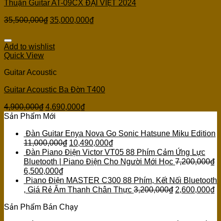
Thuận Guitar AT-09CX ĐẠI VIỆT 2024
35,500,000
₫
35,000,000
₫
Add to wishlist
Quick View
Guitar Acoustic
Guitar Acoustic Ba Đờn T400
4,900,000
₫
4,690,000
₫
Sản Phẩm Mới
Đàn Guitar Enya Nova Go Sonic Hatsune Miku Edition
11,000,000
₫
10,490,000
₫
Đàn Piano Điện Victor VT05 88 Phím Cảm Ứng Lực
Bluetooth | Piano Điện Cho Người Mới Học
7,200,000
₫
6,500,000
₫
Piano Điện MASTER C300 88 Phím, Kết Nối Bluetooth
, Giá Rẻ Âm Thanh Chân Thực
3,200,000
₫
2,600,000
₫
Sản Phẩm Bán Chạy