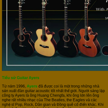
Tiểu sử Guitar Ayers
Từ năm 1996,
Ayers
đã được coi là một trong những nhà
sản xuất đàn guitar acoustic tốt nhất thế giới. Người sáng lập
công ty Ayers là ông Huang Chengfa, khi ông lớn lên ông
nghe rất nhiều nhạc của The Beatles, the Eagles và các
nghệ sĩ Pop, Rock, Dân gian và Đồng quê cổ điển khác. Khi