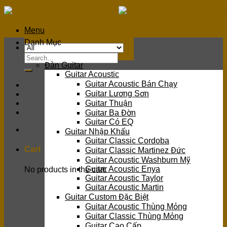
Skip
to
content
Menu
Danh Mục
Search
Đàn Guitar
for:
Guitar Acoustic
Guitar Acoustic Bán Chạy
Guitar Lương Sơn
Guitar Thuận
Guitar Ba Đờn
Guitar Có EQ
Guitar Nhập Khẩu
Guitar Classic Cordoba
Cart
Guitar Classic Martinez Đức
Guitar Acoustic Washburn Mỹ
Guitar Acoustic Enya
No products in the cart.
Guitar Acoustic Taylor
Guitar Acoustic Martin
Guitar Custom Đặc Biệt
Guitar Acoustic Thùng Mỏng
Guitar Classic Thùng Mỏng
Guitar Cao Cấp