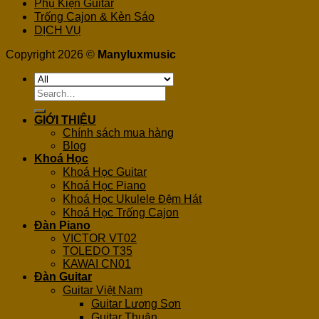
Phụ Kiện Guitar
Trống Cajon & Kèn Sáo
DỊCH VỤ
Copyright 2026 ©
Manyluxmusic
Search
for:
GIỚI THIỆU
Chính sách mua hàng
Blog
Khoá Học
Khoá Học Guitar
Khoá Học Piano
Khoá Học Ukulele Đệm Hát
Khoá Học Trống Cajon
Đàn Piano
VICTOR VT02
TOLEDO T35
KAWAI CN01
Đàn Guitar
Guitar Việt Nam
Guitar Lương Sơn
Guitar Thuận