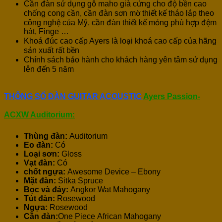
Cần đàn sử dụng gỗ maho già cứng cho độ bền cao
chống cong cần, cần đàn sơn mờ thiết kế tháo lắp theo
công nghệ của Mỹ, cần đàn thiết kế mỏng phù hợp đệm
hát, Finge …
Khoá đúc cao cấp Ayers là loại khoá cao cấp của hãng
sản xuất rất bền
Chính sách bảo hành cho khách hàng yên tâm sử dụng
lên đến 5 năm
THÔNG SỐ ĐÀN GUITAR ACOUSTIC
Ayers Passion-
ACXW Auditorium:
Thùng đàn:
Auditorium
Eo đàn:
Có
Loại sơn:
Gloss
Vạt đàn:
Có
chốt ngựa:
Awesome Device – Ebony
Mặt đàn:
Sitka Spruce
Bọc và đáy:
Angkor Wat Mahogany
Tút đàn:
Rosewood
Ngựa:
Rosewood
Cần đàn:
One Piece African Mahogany