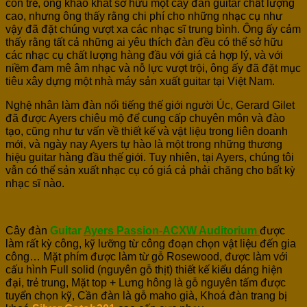
còn trẻ, ông khao khát sở hữu một cây đàn guitar chất lượng
cao, nhưng ông thấy rằng chi phí cho những nhạc cụ như
vậy đã đặt chúng vượt xa các nhạc sĩ trung bình. Ông ấy cảm
thấy rằng tất cả những ai yêu thích đàn đều có thể sở hữu
các nhạc cụ chất lượng hàng đầu với giá cả hợp lý, và với
niềm đam mê âm nhạc và nỗ lực vượt trội, ông ấy đã đặt mục
tiêu xây dựng một nhà máy sản xuất guitar tại Việt Nam.
Nghệ nhân làm đàn nổi tiếng thế giới người Úc, Gerard Gilet
đã được Ayers chiêu mộ để cung cấp chuyên môn và đào
tạo, cũng như tư vấn về thiết kế và vật liệu trong liên doanh
mới, và ngày nay Ayers tự hào là một trong những thương
hiệu guitar hàng đầu thế giới. Tuy nhiên, tại Ayers, chúng tôi
vẫn có thể sản xuất nhạc cụ có giá cả phải chăng cho bất kỳ
nhạc sĩ nào.
Cây đàn
Guitar
Ayers Passion-ACXW Auditorium
được
làm rất kỳ công, kỹ lưỡng từ công đoạn chọn vật liệu đến gia
công… Mặt phím được làm từ gỗ Rosewood,
được làm với
cấu hình Full solid (nguyên gỗ thịt) thiết kế kiểu dáng hiện
đại, trẻ trung, Mặt top + Lưng hông là gỗ nguyên tấm được
tuyển chọn kỹ, Cần đàn là gỗ maho già, Khoá đàn trang bị