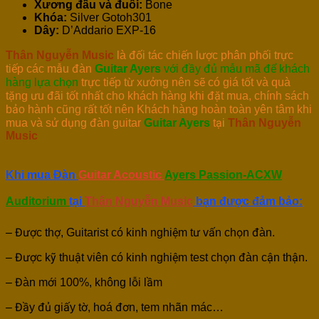
Xương đầu và đuôi:
Bone
Khóa:
Silver Gotoh301
Dây:
D’Addario EXP-16
Thân Nguyễn Music
là đối tác chiến lược phân phối trực
tiếp các mẫu đàn
Guitar Ayers
với đầy đủ mẫu mã để khách
hàng lựa chọn
trực tiếp từ xưởng nên sẽ có giá tốt và quà
tặng ưu đãi tốt nhất cho khách hàng khi đặt mua, chính sách
bảo hành cũng rất tốt nên Khách hàng hoàn toàn yên tâm khi
mua và sử dụng đàn guitar
Guitar Ayers
tại
Thân Nguyễn
Music
Khi mua Đàn
Guitar Acoustic
Ayers Passion-ACXW
Auditorium
tại
Thân Nguyễn Music
bạn được đảm bảo:
– Được thợ, Guitarist có kinh nghiệm tư vấn chọn đàn.
– Được kỹ thuật viên có kinh nghiệm test chọn đàn cận thận.
– Đàn mới 100%, không lỗi lầm
– Đầy đủ giấy tờ, hoá đơn, tem nhãn mác…