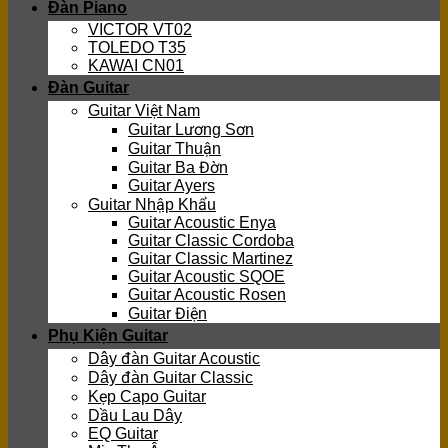
Đàn Piano
VICTOR VT02
TOLEDO T35
KAWAI CN01
Đàn Guitar
Guitar Việt Nam
Guitar Lương Sơn
Guitar Thuận
Guitar Ba Đờn
Guitar Ayers
Guitar Nhập Khẩu
Guitar Acoustic Enya
Guitar Classic Cordoba
Guitar Classic Martinez
Guitar Acoustic SQOE
Guitar Acoustic Rosen
Guitar Điện
Phụ Kiện Guitar
Dây đàn Guitar Acoustic
Dây đàn Guitar Classic
Kẹp Capo Guitar
Dầu Lau Dây
EQ Guitar