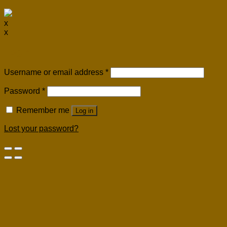
x
x
Login
Username or email address
*
Password
*
Remember me
Log in
Lost your password?