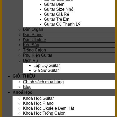
Guitar Điện
Guitar Size Nhỏ
Guitar Giá Rẻ
Guitar Trẻ Em
Guitar Cũ Thanh Lý
Đàn Organ
Đàn Piano
Đàn Ukulele
Kèn Sáo
Trống Cajon
Phụ Kiện Guitar
Dịch Vụ
Lắp EQ Guitar
Gia Sư Guitar
GIỚI THIỆU
Chính sách mua hàng
Blog
Khoá Học
Khoá Học Guitar
Khoá Học Piano
Khoá Học Ukulele Đệm Hát
Khoá Học Trống Cajon