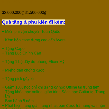
Passion-ACXW Auditorium
32,000,000
₫
31,500,000
₫
Quà tặng & phụ kiện đi kèm:
+ Miễn phí vận chuyển Toàn Quốc
+ Kèm hộp case đựng cao cấp Ayers
+ Tặng Capo
+ Tặng Lục Chỉnh Cần
+ Tặng 1 bộ dây dự phòng Elixer Mỹ
+ Miếng dán chống xước
+ Tặng pick gảy xịn
+ Giảm 10% học phí khi đăng ký học Offline tại trung tâm
+ Tặng khóa học online, giáo trình Sách học Guitar tại Trung
Tâm
+ Bảo hành 5 năm
+ Phát hiện hàng giả, hàng nhái, bạn được trả hàng và nhận