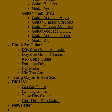
Guitar Ba Đờn
Guitar Ayers
Guitar Nhập Khẩu
Guitar Acoustic Enya
Guitar Classic Cordoba
Guitar Classic Martinez
Guitar Acoustic SQOE
Guitar Acoustic Rosen
Guitar Điện
Phụ Kiện Guitar
Dây đàn Guitar Acoustic
Dây đàn Guitar Classic
Kẹp Capo Guitar
Dầu Lau Dây
EQ Guitar
Mic Thu Âm
Trống Cajon & Kèn Sáo
DỊCH VỤ
Gia Sư Guitar
Lắp EQ Guitar
Thay Dây Guitar
Cho Thuê Đàn Guitar
Newsletter