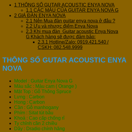
1
THÔNG SỐ GUTAR ACOUSTIC ENYA NOVA
1.1
CÁC MÀU CỦA GUITAR ENYA NOVA G
2
GIÁ ĐÀN ENYA NOVA
2.1
Nên Mua đàn guitar enya nova ở đâu ?
2.2
Ưu và nhược điểm Enya Nova
2.3
Khi mua đàn Guitar acoustic Enya Nova
G Khách hàng sẽ được đảm bảo:
2.3.1
Hotline/Zalo: 0919.421.540 /
CSKH: 082.548.9999
THÔNG SỐ GUTAR ACOUSTIC ENYA
NOVA
Model : Guitar Enya Nova G
Màu sắc : Màu cam ( Orange )
Mặt Top : Gỗ Thông Spruce
Lưng : Carbon
Hong : Carbon
Cần : Gỗ manhogany
Phím : Sitat tút bầu
Khoá : Cao cấp chống rỉ
Ty chỉnh cần 2 chiều
Dây : Dradio chính hãng