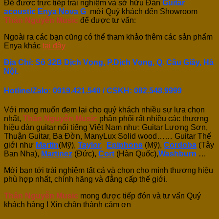
Để được trực tiếp trải nghiệm và sở hữu Đàn
Guitar
acoustic
Enya Nova G
mời Quý khách đến Showroom
Thân Nguyễn Music
để được tư vấn:
Ngoài ra các bạn cũng có thể tham khảo thêm các sản phẩm
Enya khác
tại đây
Địa Chỉ: Số 32B Dịch Vọng, P.Dịch Vọng, Q. Cầu Giấy, Hà
Nội.
Hotline/Zalo: 0919.421.540 / CSKH:
082.548.9999
Với mong muốn đem lại cho quý khách nhiều sự lựa chọn
nhất,
Thân Nguyễn Music
phân phối rất nhiều các thương
hiệu đàn guitar nổi tiếng Việt Nam như: Guitar Lương Sơn,
Thuận Guitar, Ba Đờn, ManyLux Solid wood…… Guitar Thế
giới như
Martin
(Mỹ),
Taylor
,
Epiphone
(Mỹ),
Cordoba
(Tây
Ban Nha),
Martinez
(Đức),
Cort
(Hàn Quốc),
Washburn
…
Mời bạn tới trải nghiệm tất cả và chọn cho mình thương hiệu
phù hợp nhất, chính hãng và đẳng cấp thế giới.
Thân Nguyễn Music
mong được tiếp đón và tư vấn Quý
khách hàng ! Xin chân thành cảm ơn