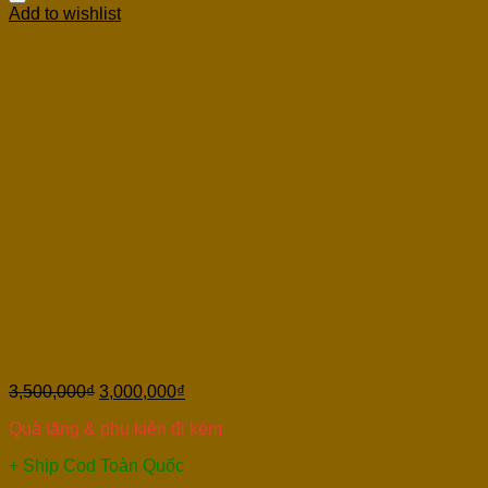
Add to wishlist
Đàn Guitar Acoustic Enya
Nova G Cam
3,500,000
₫
3,000,000
₫
Quà tặng & phụ kiện đi kèm
+ Ship Cod Toàn Quốc