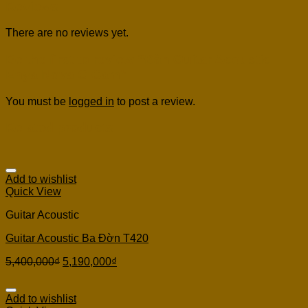
Reviews
There are no reviews yet.
Be the first to review “Đàn Guitar Acoustic
Enya Nova G Cam”
You must be
logged in
to post a review.
Related products
Add to wishlist
Quick View
Guitar Acoustic
Guitar Acoustic Ba Đờn T420
5,400,000
₫
5,190,000
₫
Add to wishlist