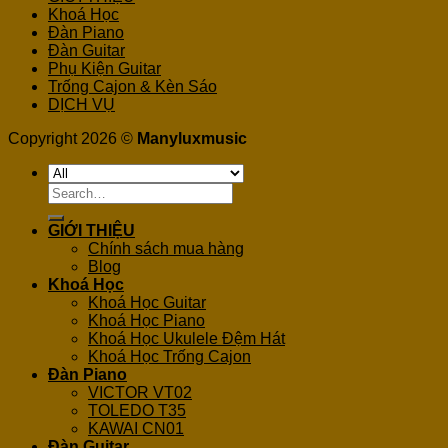
Khoá Học
Đàn Piano
Đàn Guitar
Phụ Kiện Guitar
Trống Cajon & Kèn Sáo
DỊCH VỤ
Copyright 2026 ©
Manyluxmusic
Search
for:
GIỚI THIỆU
Chính sách mua hàng
Blog
Khoá Học
Khoá Học Guitar
Khoá Học Piano
Khoá Học Ukulele Đệm Hát
Khoá Học Trống Cajon
Đàn Piano
VICTOR VT02
TOLEDO T35
KAWAI CN01
Đàn Guitar