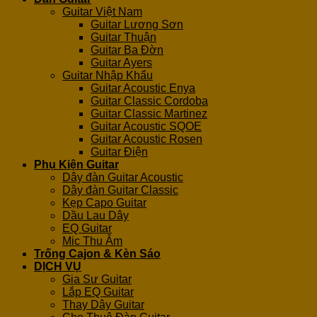
Guitar Việt Nam
Guitar Lương Sơn
Guitar Thuận
Guitar Ba Đờn
Guitar Ayers
Guitar Nhập Khẩu
Guitar Acoustic Enya
Guitar Classic Cordoba
Guitar Classic Martinez
Guitar Acoustic SQOE
Guitar Acoustic Rosen
Guitar Điện
Phụ Kiện Guitar
Dây đàn Guitar Acoustic
Dây đàn Guitar Classic
Kẹp Capo Guitar
Dầu Lau Dây
EQ Guitar
Mic Thu Âm
Trống Cajon & Kèn Sáo
DỊCH VỤ
Gia Sư Guitar
Lắp EQ Guitar
Thay Dây Guitar