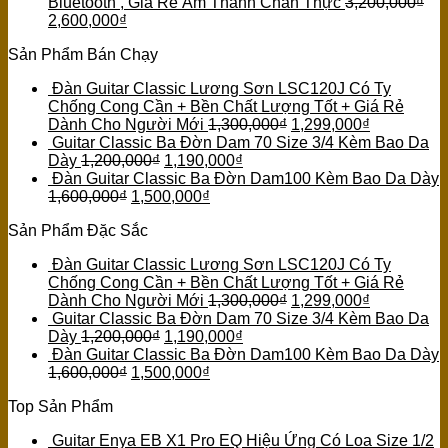
Bluetooth , Giá Rẻ Âm Thanh Chân Thực
3,200,000
₫
2,600,000
₫
Sản Phẩm Bán Chạy
Đàn Guitar Classic Lương Sơn LSC120J Có Ty
Chống Cong Cần + Bền Chất Lượng Tốt + Giá Rẻ
Dành Cho Người Mới
1,300,000
₫
1,299,000
₫
Guitar Classic Ba Đờn Dam 70 Size 3/4 Kèm Bao Da
Dày
1,200,000
₫
1,190,000
₫
Đàn Guitar Classic Ba Đờn Dam100 Kèm Bao Da Dày
1,600,000
₫
1,500,000
₫
Sản Phẩm Đặc Sắc
Đàn Guitar Classic Lương Sơn LSC120J Có Ty
Chống Cong Cần + Bền Chất Lượng Tốt + Giá Rẻ
Dành Cho Người Mới
1,300,000
₫
1,299,000
₫
Guitar Classic Ba Đờn Dam 70 Size 3/4 Kèm Bao Da
Dày
1,200,000
₫
1,190,000
₫
Đàn Guitar Classic Ba Đờn Dam100 Kèm Bao Da Dày
1,600,000
₫
1,500,000
₫
Top Sản Phẩm
Guitar Enya EB X1 Pro EQ Hiệu Ứng Có Loa Size 1/2