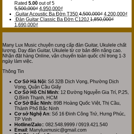
Rated
5.00
out of 5
5,500,000
₫
4,950,000
₫
Guitar Acoustic Ba Đờn T350
4,500,000
₫
4,200,000
₫
Đàn Guitar Classic Ba Đờn C120J
1,850,000
₫
1,690,000
₫
Many Lux Music chuyên cung cấp đàn Guitar, Ukulele chất
lượng. Dạy đàn Guitar, Ukulele từ cơ bản đến nâng cao.
Nhận đặt hàng Online, vận chuyển toàn quốc chỉ trong 1-3
ngày làm việc.
Thông Tin
Cơ Sở Hà Nội
: Số 32B Dịch Vọng, Phường Dịch
Vọng, Quận Cầu Giấy
Cơ Sở Hồ Chí Minh
: 12 Đường Nguyễn Gia Trí, P.25,
Q.Bình Thạnh, HCM
Cơ Sở Bắc Ninh
: 89B Hoàng Quốc Việt, Thị Cầu,
Thành Phố Bắc Ninh
Cơ sở Nghệ An
: Số 16 Đinh Công Trứ, Hưng Phúc,
TP Vinh
Hotline/Zalo:
: 082.548.9999 / 0919.421.540
Email
: Manyluxmusic@gmail.com