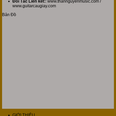
Đối Tác Liên kết:
: www.thannguyenmusic.com /
www.guitarcaugiay.com
Bản Đồ
GIỚI THIỆU