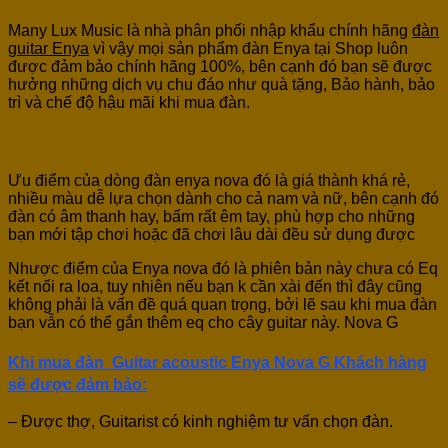
Many Lux Music là nhà phân phối nhập khẩu chính hãng
đàn
guitar Enya
vì vậy mọi sản phẩm đàn Enya tại Shop luôn
được đảm bảo chính hãng 100%, bên cạnh đó bạn sẽ được
hưởng những dịch vụ chu đáo như quà tặng, Bảo hành, bảo
trì và chế độ hậu mãi khi mua đàn.
Ưu và nhược điểm Enya Nova
Ưu điểm của dòng đàn enya nova đó là giá thành khá rẻ,
nhiều màu dễ lựa chọn dành cho cả nam và nữ, bên cạnh đó
đàn có âm thanh hay, bấm rất êm tay, phù hợp cho những
bạn mới tập chơi hoặc đã chơi lâu dài đều sử dụng được
Nhược điểm của Enya nova đó là phiên bản này chưa có Eq
kết nối ra loa, tuy nhiên nếu bạn k cần xài đến thì đây cũng
không phải là vấn đề quá quan trọng, bởi lẽ sau khi mua đàn
bạn vẫn có thể gắn thêm eq cho cây guitar này. Nova G
Khi mua đàn
Guitar
acoustic Enya Nova G
Khách hàng
sẽ được đảm bảo:
– Được thợ, Guitarist có kinh nghiệm tư vấn chọn đàn.