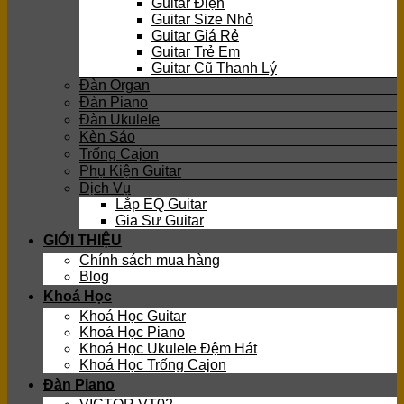
Guitar Điện
Guitar Size Nhỏ
Guitar Giá Rẻ
Guitar Trẻ Em
Guitar Cũ Thanh Lý
Đàn Organ
Đàn Piano
Đàn Ukulele
Kèn Sáo
Trống Cajon
Phụ Kiện Guitar
Dịch Vụ
Lắp EQ Guitar
Gia Sư Guitar
GIỚI THIỆU
Chính sách mua hàng
Blog
Khoá Học
Khoá Học Guitar
Khoá Học Piano
Khoá Học Ukulele Đệm Hát
Khoá Học Trống Cajon
Đàn Piano