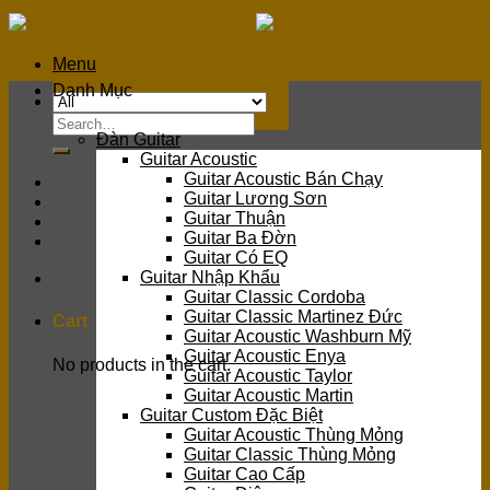
Skip
to
content
Menu
Danh Mục
Search
Đàn Guitar
for:
Guitar Acoustic
Guitar Acoustic Bán Chạy
Guitar Lương Sơn
Guitar Thuận
Guitar Ba Đờn
Guitar Có EQ
Guitar Nhập Khẩu
Guitar Classic Cordoba
Guitar Classic Martinez Đức
Cart
Guitar Acoustic Washburn Mỹ
Guitar Acoustic Enya
No products in the cart.
Guitar Acoustic Taylor
Guitar Acoustic Martin
Guitar Custom Đặc Biệt
Guitar Acoustic Thùng Mỏng
Guitar Classic Thùng Mỏng
Guitar Cao Cấp