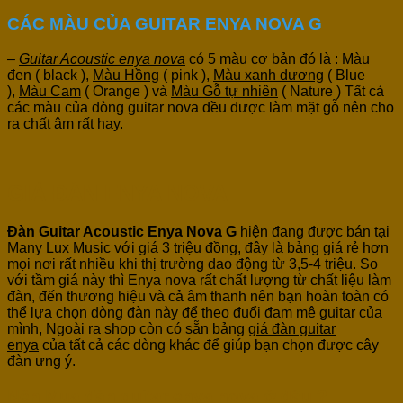
CÁC MÀU CỦA GUITAR ENYA NOVA G
–
Guitar Acoustic enya nova
có 5 màu cơ bản đó là : Màu
đen ( black ),
Màu Hồng
( pink ),
Màu xanh dương
( Blue
),
Màu Cam
( Orange ) và
Màu Gỗ tự nhiên
( Nature ) Tất cả
các màu của dòng guitar nova đều được làm mặt gỗ nên cho
ra chất âm rất hay.
GIÁ ĐÀN ENYA NOVA
Đàn Guitar Acoustic Enya Nova G
hiện đang được bán tại
Many Lux Music với giá 3 triệu đồng, đây là bảng giá rẻ hơn
mọi nơi rất nhiều khi thị trường dao động từ 3,5-4 triệu. So
với tầm giá này thì Enya nova rất chất lượng từ chất liệu làm
đàn, đến thương hiệu và cả âm thanh nên bạn hoàn toàn có
thể lựa chọn dòng đàn này để theo đuổi đam mê guitar của
mình, Ngoài ra shop còn có sẵn bảng
giá đàn guitar
enya
của tất cả các dòng khác để giúp bạn chọn được cây
đàn ưng ý.
Nên Mua đàn guitar enya nova ở đâu
?