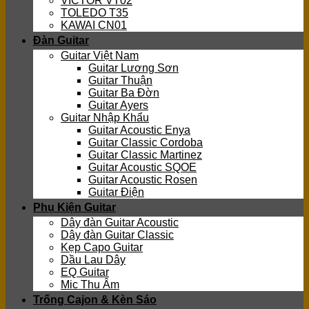
VICTOR VT02
TOLEDO T35
KAWAI CN01
Đàn Guitar
Guitar Việt Nam
Guitar Lương Sơn
Guitar Thuận
Guitar Ba Đờn
Guitar Ayers
Guitar Nhập Khẩu
Guitar Acoustic Enya
Guitar Classic Cordoba
Guitar Classic Martinez
Guitar Acoustic SQOE
Guitar Acoustic Rosen
Guitar Điện
Phụ Kiện Guitar
Dây đàn Guitar Acoustic
Dây đàn Guitar Classic
Kẹp Capo Guitar
Dầu Lau Dây
EQ Guitar
Mic Thu Âm
Trống Cajon & Kèn Sáo