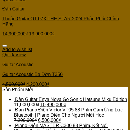
Đàn Guitar
Thuận Guitar OT-07X THE STAR 2024 Phân Phối Chính
Hãng
14,900,000
₫
13,900,000
₫
Add to wishlist
Quick View
Guitar Acoustic
Guitar Acoustic Ba Đờn T350
4,500,000
₫
4,200,000
₫
Sản Phẩm Mới
Đàn Guitar Enya Nova Go Sonic Hatsune Miku Edition
11,000,000
₫
10,490,000
₫
Đàn Piano Điện Victor VT05 88 Phím Cảm Ứng Lực
Bluetooth | Piano Điện Cho Người Mới Học
7,200,000
₫
6,500,000
₫
Piano Điện MASTER C300 88 Phím, Kết Nối