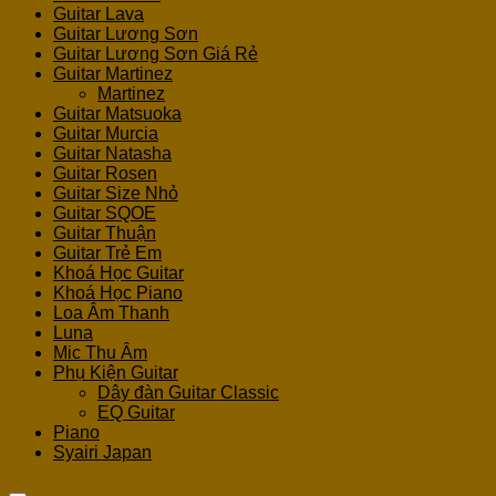
Guitar Lava
Guitar Lương Sơn
Guitar Lương Sơn Giá Rẻ
Guitar Martinez
Martinez
Guitar Matsuoka
Guitar Murcia
Guitar Natasha
Guitar Rosen
Guitar Size Nhỏ
Guitar SQOE
Guitar Thuận
Guitar Trẻ Em
Khoá Học Guitar
Khoá Học Piano
Loa Âm Thanh
Luna
Mic Thu Âm
Phụ Kiện Guitar
Dây đàn Guitar Classic
EQ Guitar
Piano
Syairi Japan