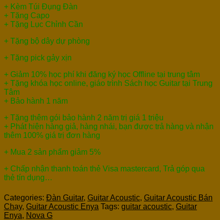
+ Kèm Túi Đụng Đàn
+ Tặng Capo
+ Tặng Lục Chỉnh Cần
+ Tặng bộ dây dự phòng
+ Tặng pick gảy xịn
+ Giảm 10% học phí khi đăng ký học Offline tại trung tâm
+ Tặng khóa học online, giáo trình Sách học Guitar tại Trung
Tâm
+ Bảo hành 1 năm
+ Tặng thêm gói bảo hành 2 năm trị giá 1 triệu
+ Phát hiện hàng giả, hàng nhái, bạn được trả hàng và nhận
thêm 100% giá trị đơn hàng
+ Mua 2 sản phẩm giảm 5%
+ Chấp nhận thanh toán thẻ Visa mastercard, Trả góp qua
thẻ tín dụng…
Categories:
Đàn Guitar
,
Guitar Acoustic
,
Guitar Acoustic Bán
Chạy
,
Guitar Acoustic Enya
Tags:
guitar acoustic
,
Guitar
Enya
,
Nova G