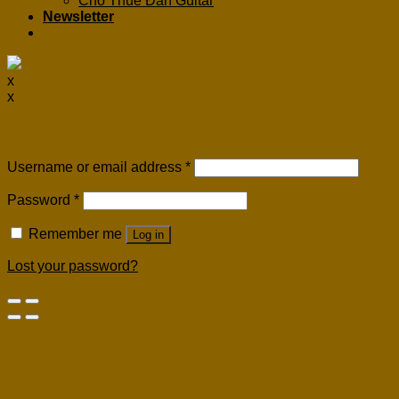
Cho Thuê Đàn Guitar
Newsletter
x
x
Login
Username or email address
*
Password
*
Remember me
Log in
Lost your password?