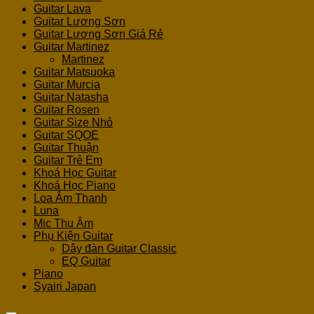
Guitar Lava
Guitar Lương Sơn
Guitar Lương Sơn Giá Rẻ
Guitar Martinez
Martinez
Guitar Matsuoka
Guitar Murcia
Guitar Natasha
Guitar Rosen
Guitar Size Nhỏ
Guitar SQOE
Guitar Thuận
Guitar Trẻ Em
Khoá Học Guitar
Khoá Học Piano
Loa Âm Thanh
Luna
Mic Thu Âm
Phụ Kiện Guitar
Dây đàn Guitar Classic
EQ Guitar
Piano
Syairi Japan