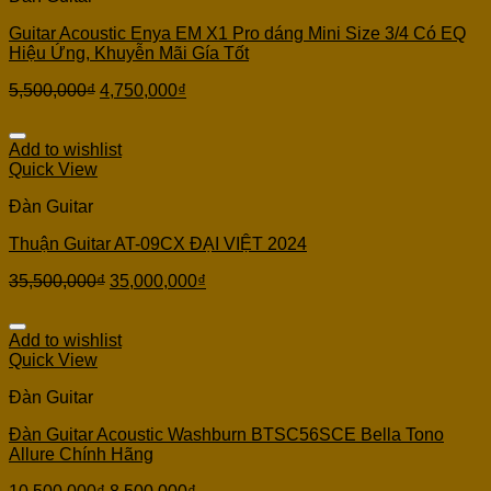
Guitar Acoustic Enya EM X1 Pro dáng Mini Size 3/4 Có EQ
Hiệu Ứng, Khuyễn Mãi Gía Tốt
5,500,000
₫
4,750,000
₫
Add to wishlist
Quick View
Đàn Guitar
Thuận Guitar AT-09CX ĐẠI VIỆT 2024
35,500,000
₫
35,000,000
₫
Add to wishlist
Quick View
Đàn Guitar
Đàn Guitar Acoustic Washburn BTSC56SCE Bella Tono
Allure Chính Hãng