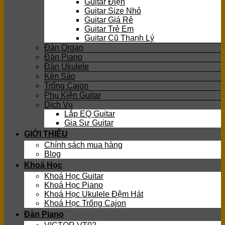
Guitar Điện
Guitar Size Nhỏ
Guitar Giá Rẻ
Guitar Trẻ Em
Guitar Cũ Thanh Lý
Đàn Organ
Đàn Piano
Đàn Ukulele
Kèn Sáo
Trống Cajon
Phụ Kiện Guitar
Dịch Vụ
Lắp EQ Guitar
Gia Sư Guitar
GIỚI THIỆU
Chính sách mua hàng
Blog
Khoá Học
Khoá Học Guitar
Khoá Học Piano
Khoá Học Ukulele Đệm Hát
Khoá Học Trống Cajon
Đàn Piano