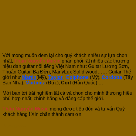
Với mong muốn đem lại cho quý khách nhiều sự lựa chọn
nhất,
Thân Nguyễn Music
phân phối rất nhiều các thương
hiệu đàn guitar nổi tiếng Việt Nam như: Guitar Lương Sơn,
Thuận Guitar, Ba Đờn, ManyLux Solid wood…… Guitar Thế
giới như
Martin
(Mỹ),
Taylor
,
Epiphone
(Mỹ),
Cordoba
(Tây
Ban Nha),
Martinez
(Đức),
Cort
(Hàn Quốc) …
Mời bạn tới trải nghiệm tất cả và chọn cho mình thương hiệu
phù hợp nhất, chính hãng và đẳng cấp thế giới.
Thân Nguyễn Music
mong được tiếp đón và tư vấn Quý
khách hàng ! Xin chân thành cảm ơn.
Reviews