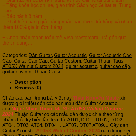
+ Tặng khóa học online, giáo trình Sách học Guitar tại Trung
Tâm
+ Bảo hành 3 năm
+ Phát hiện hàng giả, hàng nhái, bạn được trả hàng và nhận
thêm 100% giá trị đơn hàng
+ Chấp nhận thanh toán thẻ Visa mastercard, Trả góp qua
thẻ tín dụng…
Categories:
Đàn Guitar
,
Guitar Acoustic
,
Guitar Acoustic Cao
Cấp
,
Guitar Cao Cấp
,
Guitar Custom
,
Guitar Thuận
Tags:
AT05X Walnut Custom 2024
,
guitar acoustic
,
guitar cao cấp
,
guitar custom
,
Thuận Guitar
Description
Reviews (0)
Chào các bạn, trong bài viết này
Thân Nguyễn Music
xin
được giới thiệu đến các bạn mẫu đàn Guitar Acoustic
của
Nghệ Nhân Thuận
Mã SP
AT05X Walnut Custom
2024
,Thuận Guitar có các mẫu đàn được chia theo từng
phân khúc ký hiệu lần lượt là: AT01, DT01, DT02, DT02,
AT04, DT03, AT04, DT04 …..AT07, DT07 AT09… Cây đàn
Guitar Acoustic
AT05X Walnut Custom 2024
nằm trong seri