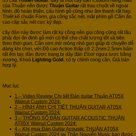
05 của
Thuân Guitar
, đây là một cây đàn Custom hàng mẫu
của Thuận nên được
Thuận Guitar
rất trau chuốt về ngoại
hình, độ hoàn thiện, cấu hình gỗ cũng như âm thanh rất hay,
Thiết kế chuẩn Form, gia công sắc nét, mặt phím gỗ Cẩm ấn
cao cấp sắc nét cực kỳ đẹp.
cây đàn này được làm rất kỳ công nên gia công cũng rất lâu
phải đợi ổn định gỗ mới có thể cho chất lượng tốt và bền
theo thời gian.
Cần sơn mờ mỏng nhỏ gọn giúp di chuyển dễ
dàng khi chơi, với Độ cao Action thấp cỡ 2.2mm-2.5mm bấm
rất êm tay, đàn được trang bị dây đàn
Elixir
ngựa lược bằng
xương, Khoá
Lighting Gold
, có ty chỉnh cong cần, Giá bán
hợp lý.
Mục lục
1
– Video Review Chi tiết Đàn guitar Thuận AT05X
Walnut Custom 2024:
2
– HÌNH ẢNH CHI TIẾT THUẬN GUITAR AT05X
Walnut Custom 2024:
3
✅THÔNG SỐ ĐÀN GUITAR ACOUSTIC THUẬN
AT05X Walnut Custom 2024:
4
– Khi mua Đàn Guitar Acoustic THUẬN AT05X
Walnut Custom 2024 tại Thân Nguyễn Music bạn được