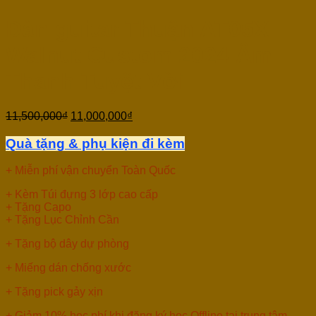
Đàn guitar Thuận AT05X
Walnut Custom 2024 Âm
Thanh Tuyệt Vời
11,500,000
₫
11,000,000
₫
Quà tặng & phụ kiện đi kèm
+ Miễn phí vận chuyển Toàn Quốc
+ Kèm Túi đựng 3 lớp cao cấp
+ Tặng Capo
+ Tặng Lục Chỉnh Cần
+ Tặng bộ dây dự phòng
+ Miếng dán chống xước
+ Tặng pick gảy xịn
+ Giảm 10% học phí khi đăng ký học Offline tại trung tâm