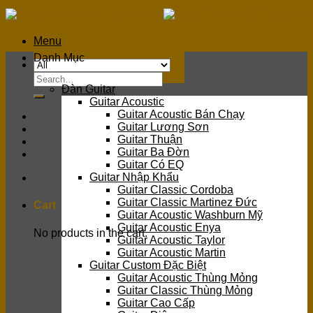
Skip
to
content
Menu
Danh Mục
Search
Đàn Guitar
for:
Guitar Acoustic
Guitar Acoustic Bán Chạy
Guitar Lương Sơn
Guitar Thuận
Guitar Ba Đờn
Guitar Có EQ
Guitar Nhập Khẩu
Guitar Classic Cordoba
Guitar Classic Martinez Đức
Cart
Guitar Acoustic Washburn Mỹ
Guitar Acoustic Enya
No products in the cart.
Guitar Acoustic Taylor
Guitar Acoustic Martin
Guitar Custom Đặc Biệt
Guitar Acoustic Thùng Mỏng
Guitar Classic Thùng Mỏng
Guitar Cao Cấp