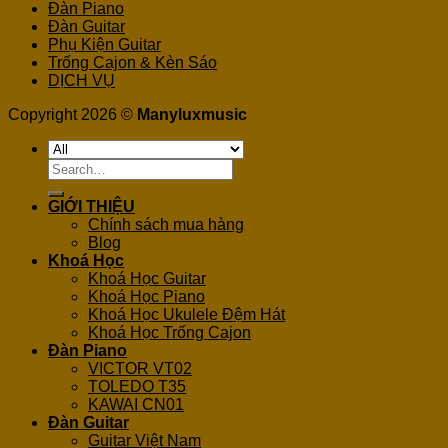
Đàn Piano
Đàn Guitar
Phụ Kiện Guitar
Trống Cajon & Kèn Sáo
DỊCH VỤ
Copyright 2026 ©
Manyluxmusic
Search
for:
GIỚI THIỆU
Chính sách mua hàng
Blog
Khoá Học
Khoá Học Guitar
Khoá Học Piano
Khoá Học Ukulele Đệm Hát
Khoá Học Trống Cajon
Đàn Piano
VICTOR VT02
TOLEDO T35
KAWAI CN01
Đàn Guitar
Guitar Việt Nam