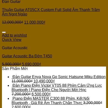
Đàn Guitar
Thuận Guitar AT05CX Custom Full Solid Âm Thanh Trầm
Ấm Ngọt Ngào
12,000,000
₫
11,000,000
₫
Add to wishlist
Quick View
Guitar Acoustic
Guitar Acoustic Ba Đờn T450
5,900,000
₫
5,690,000
₫
Sản Phẩm Mới
Đàn Guitar Enya Nova Go Sonic Hatsune Miku Edition
11,000,000
₫
10,490,000
₫
Đàn Piano Điện Victor VT05 88 Phím Cảm Ứng Lực
Bluetooth | Piano Điện Cho Người Mới Học
7,200,000
₫
6,500,000
₫
Piano Điện MASTER C300 88 Phím, Kết Nối
Bluetooth , Giá Rẻ Âm Thanh Chân Thực
3,200,000
₫
2,600,000
₫