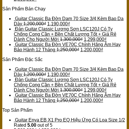
Sản Phẩm Bán Chạy
Guitar Classic Ba Đờn Dam 70 Size 3/4 Kèm Bao Da
Dày
1,200,000
₫
1,190,000
₫
Đàn Guitar Classic Lương Sơn LSC120J Có Ty
Chống Cong Cần + Bền Chất Lượng Tốt + Giá Rẻ
Dành Cho Người Mới
1,300,000
₫
1,299,000
₫
Guitar Classic Ba Đờn VE70C Chính Hãng Âm Hay
Bảo Hành 12 Tháng
1,250,000
₫
1,200,000
₫
Sản Phẩm Đặc Sắc
Guitar Classic Ba Đờn Dam 70 Size 3/4 Kèm Bao Da
Dày
1,200,000
₫
1,190,000
₫
Đàn Guitar Classic Lương Sơn LSC120J Có Ty
Chống Cong Cần + Bền Chất Lượng Tốt + Giá Rẻ
Dành Cho Người Mới
1,300,000
₫
1,299,000
₫
Guitar Classic Ba Đờn VE70C Chính Hãng Âm Hay
Bảo Hành 12 Tháng
1,250,000
₫
1,200,000
₫
Top Sản Phẩm
Guitar Enya EB X1 Pro EQ Hiệu Ứng Có Loa Size 1/2
Rated
5.00
out of 5