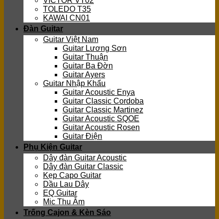
VICTOR VT02
TOLEDO T35
KAWAI CN01
Đàn Guitar
Guitar Việt Nam
Guitar Lương Sơn
Guitar Thuận
Guitar Ba Đờn
Guitar Ayers
Guitar Nhập Khẩu
Guitar Acoustic Enya
Guitar Classic Cordoba
Guitar Classic Martinez
Guitar Acoustic SQOE
Guitar Acoustic Rosen
Guitar Điện
Phụ Kiện Guitar
Dây đàn Guitar Acoustic
Dây đàn Guitar Classic
Kẹp Capo Guitar
Dầu Lau Dây
EQ Guitar
Mic Thu Âm
Trống Cajon & Kèn Sáo