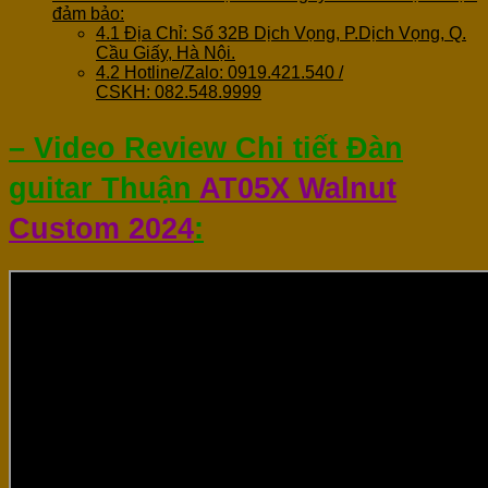
đảm bảo:
4.1
Địa Chỉ: Số 32B Dịch Vọng, P.Dịch Vọng, Q.
Cầu Giấy, Hà Nội.
4.2
Hotline/Zalo: 0919.421.540 /
CSKH: 082.548.9999
– Video Review Chi tiết Đàn
guitar Thuận
AT05X Walnut
Custom 2024
: