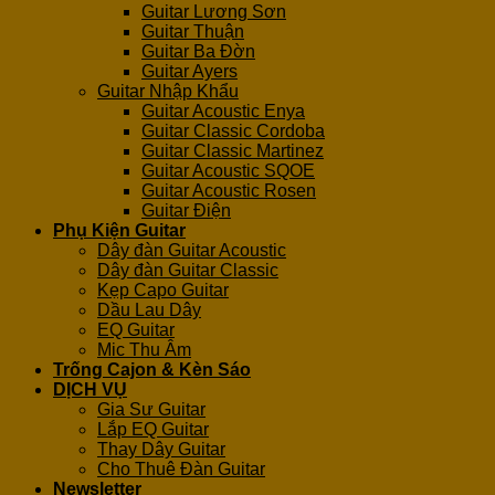
Guitar Lương Sơn
Guitar Thuận
Guitar Ba Đờn
Guitar Ayers
Guitar Nhập Khẩu
Guitar Acoustic Enya
Guitar Classic Cordoba
Guitar Classic Martinez
Guitar Acoustic SQOE
Guitar Acoustic Rosen
Guitar Điện
Phụ Kiện Guitar
Dây đàn Guitar Acoustic
Dây đàn Guitar Classic
Kẹp Capo Guitar
Dầu Lau Dây
EQ Guitar
Mic Thu Âm
Trống Cajon & Kèn Sáo
DỊCH VỤ
Gia Sư Guitar
Lắp EQ Guitar
Thay Dây Guitar
Cho Thuê Đàn Guitar
Newsletter