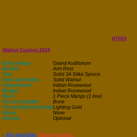
✅THÔNG SỐ ĐÀN GUITAR ACOUSTIC THUẬN
AT05X
Walnut Custom 2024
:
Body shape
Grand Auditorium
Bevels
Arm Rest
Top
Solid 3A Sitka Spruce
Back and Sides
Solid Walnut
Fingerboard
Indian Rosewood
Bridge
Indian Rosewood
Neck
1 Piece Mango (1 line)
Nut and Saddle
Bone
Tuners Machine Head
Lighting Gold
Inlays
None
Electric
Optional
– Khi mua Đàn
Guitar Acoustic
THUẬN AT05X Walnut