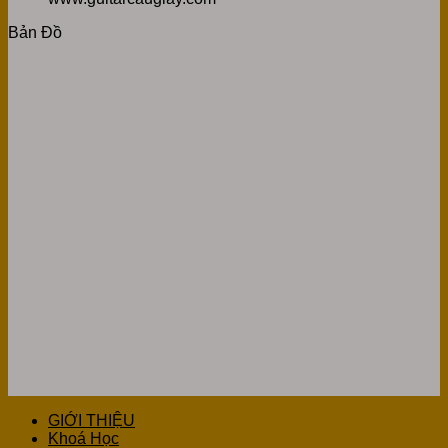
Bản Đồ
GIỚI THIỆU
Khoá Học