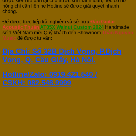
được kiểm tra đàn tại chỗ trước khi thanh toán, nếu có hư
hỏng chỉ cần liên hệ Hotline sẽ được giải quyết nhanh
chóng.
Để được trực tiếp trải nghiệm và sở hữu
Đàn
Guitar
Acoustic Thuận
AT05X Walnut Custom 2024
Handmade
số 1 Việt Nam mời Quý khách đến Showroom
Thân Nguyễn
Music
để được tư vấn:
Địa Chỉ: Số 32B Dịch Vọng, P.Dịch
Vọng, Q. Cầu Giấy, Hà Nội.
Hotline/Zalo: 0919.421.540 /
CSKH:
082.548.9999