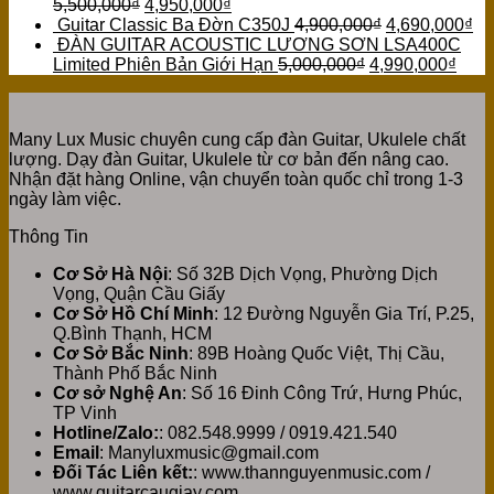
5,500,000
₫
4,950,000
₫
Guitar Classic Ba Đờn C350J
4,900,000
₫
4,690,000
₫
ĐÀN GUITAR ACOUSTIC LƯƠNG SƠN LSA400C
Limited Phiên Bản Giới Hạn
5,000,000
₫
4,990,000
₫
Many Lux Music chuyên cung cấp đàn Guitar, Ukulele chất
lượng. Dạy đàn Guitar, Ukulele từ cơ bản đến nâng cao.
Nhận đặt hàng Online, vận chuyển toàn quốc chỉ trong 1-3
ngày làm việc.
Thông Tin
Cơ Sở Hà Nội
: Số 32B Dịch Vọng, Phường Dịch
Vọng, Quận Cầu Giấy
Cơ Sở Hồ Chí Minh
: 12 Đường Nguyễn Gia Trí, P.25,
Q.Bình Thạnh, HCM
Cơ Sở Bắc Ninh
: 89B Hoàng Quốc Việt, Thị Cầu,
Thành Phố Bắc Ninh
Cơ sở Nghệ An
: Số 16 Đinh Công Trứ, Hưng Phúc,
TP Vinh
Hotline/Zalo:
: 082.548.9999 / 0919.421.540
Email
: Manyluxmusic@gmail.com
Đối Tác Liên kết:
: www.thannguyenmusic.com /
www.guitarcaugiay.com