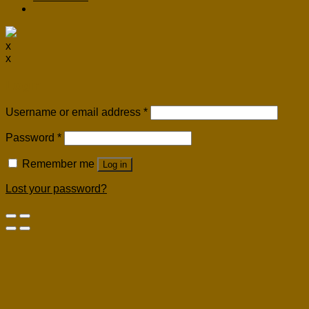
x
x
Login
Username or email address
*
Password
*
Remember me
Log in
Lost your password?