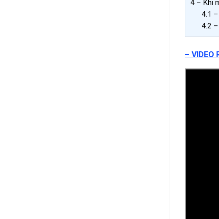
4
– Khi 
4.1
– 
4.2
– 
–
VIDEO 