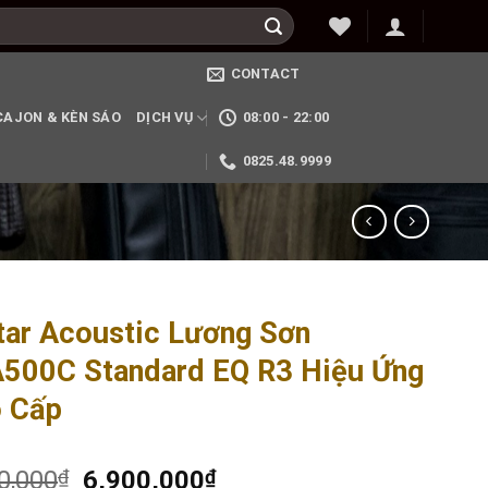
CONTACT
CAJON & KÈN SÁO
DỊCH VỤ
08:00 - 22:00
0825.48.9999
tar Acoustic Lương Sơn
500C Standard EQ R3 Hiệu Ứng
 Cấp
0,000
₫
6,900,000
₫