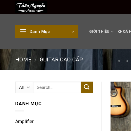
Skip
to
content
Danh Mục
GIỚI THIỆU
KHOÁ 
HOME
/
GUITAR CAO CẤP
Search
for:
DANH MỤC
Amplifier