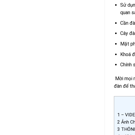
Sử dụn
quan s
Cần đà
Cây đà
Mặt ph
Khoá đ
Chính 
Mời mọi 
đàn để th
1
– VIDE
2
Ảnh Ch
3
THÔNG