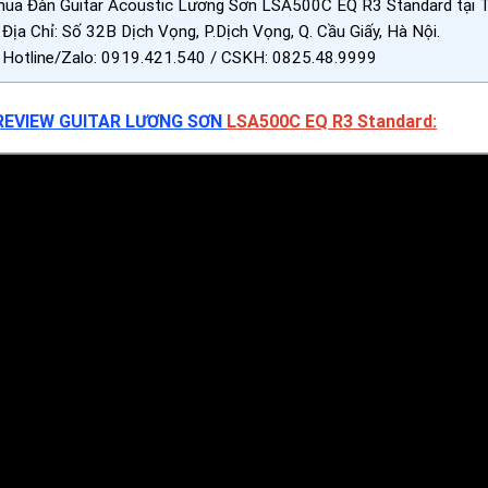
mua Đàn Guitar Acoustic Lương Sơn LSA500C EQ R3 Standard tại 
Địa Chỉ: Số 32B Dịch Vọng, P.Dịch Vọng, Q. Cầu Giấy, Hà Nội.
Hotline/Zalo: 0919.421.540 / CSKH: 0825.48.9999
REVIEW GUITAR LƯƠNG SƠN
LSA500C EQ R3 Standard: