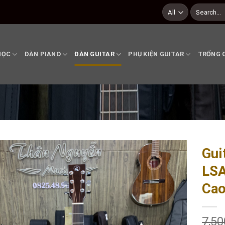
Search
for:
HỌC
ĐÀN PIANO
ĐÀN GUITAR
PHỤ KIỆN GUITAR
TRỐNG 
Gui
LSA
Add to
wishlist
Cao
7,50