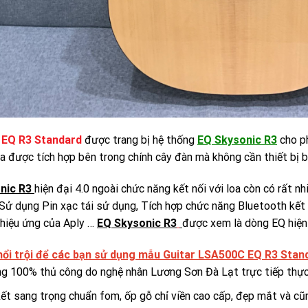
EQ R3 Standard
được trang bị hệ thống
EQ Skysonic R3
cho ph
loa được tích hợp bên trong chính cây đàn mà không cần thiết bị 
nic R3
hiện đại 4.0 ngoài chức năng kết nối với loa còn có rất 
Sử dụng Pin xạc tái sử dụng, Tích hợp chức năng Bluetooth kết nố
 hiệu ứng của Aply …
EQ Skysonic R3
được xem là dòng EQ hiện 
nổi trội để các bạn sử dụng mẫu Guitar LSA500C EQ R3 Stan
ng 100% thủ công do nghệ nhân Lương Sơn Đà Lạt trực tiếp thực 
kết sang trọng chuẩn fom, ốp gỗ chỉ viền cao cấp,
đẹp mắt và cũ