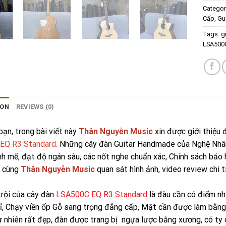
Categor
Cấp
,
Gu
Tags:
g
LSA500
ION
REVIEWS (0)
ạn, trong bài viết này
Thân Nguyễn Music
xin được giới thiệu
EQ R3 Standard.
Những cây đàn Guitar Handmade của Nghệ Nhân
h mẽ, đạt độ ngân sâu, các nốt nghe chuẩn xác, Chính sách bảo 
 cùng
Thân Nguyễn Music
quan sát hình ảnh, video review chi t
trội của cây đàn
LSA500C EQ R3 Standard
là đàu cần có điểm nhấ
ỉ, Chạy viền ốp Gỗ sang trọng đẳng cấp, Mặt cần được làm bằn
tự nhiên rất đẹp, đàn được trang bị ngựa lược bằng xương, có ty