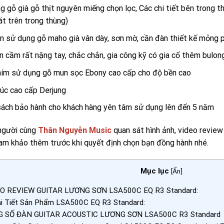
g gỗ già gỗ thịt nguyên miếng chọn lọc, Các chi tiết bên trong 
át trên trong thùng)
n sử dụng gỗ maho già vân dày, sơn mờ, cần đàn thiết kế mỏng 
n cầm rất nặng tay, chắc chắn, gia công kỹ có gia cố thêm bulon
ím sử dụng gỗ mun sọc Ebony cao cấp cho độ bền cao
úc cao cấp Derjung
sách bảo hành cho khách hàng yên tâm sử dụng lên đến 5 năm
người cùng
Thân Nguyễn Music
quan sát hình ảnh, video review 
am khảo thêm trước khi quyết định chọn bạn đồng hành nhé.
Mục lục
[
Ẩn
]
O REVIEW GUITAR LƯƠNG SƠN LSA500C EQ R3 Standard:
i Tiết Sản Phẩm LSA500C EQ R3 Standard:
 SỐ ĐÀN GUITAR ACOUSTIC LƯƠNG SƠN LSA500C R3 Standard