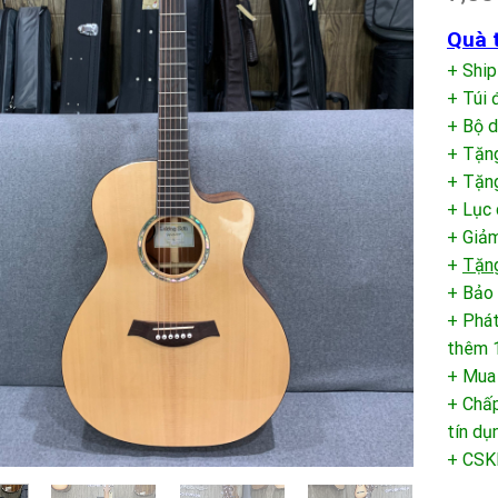
Quà t
+ Ship
+ Túi 
+ Bộ 
+ Tặn
+ Tặng
+ Lục 
+ Giảm
+
Tặng
+ Bảo 
+ Phát
thêm 1
+ Mua
+ Chấp
tín dụ
+ CSK