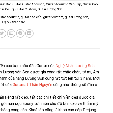
ies:
Đàn Guitar
,
Guitar Acoustic
,
Guitar Acoustic Cao Cấp
,
Guitar Cao
itar Có EQ
,
Guitar Custom
,
Guitar Lương Sơn
uitar acoustic
,
guitar cao cấp
,
guitar custom
,
guitar lương sơn
,
C EQ M2 Standard
 đến các bạn mẫu đàn Guitar của
Nghệ Nhân Lương Sơn
 Lương văn Sơn được gia công rất chắc chắn, tỷ mỉ, Âm
hành của hãng Lương Sơn cũng rất tốt lên tới 3 năm. Mời
iết của
Guitarist Thân Nguyễn
cũng như thông số đàn ở
n riêng rất đẹp, tất các chi tiết chỉ viền đều được gia
g gỗ mun sọc Ebony tự nhiên cho độ bền cao và thẩm mỹ
 chống cong cần, Khoá lắp cũng là khoá cao cấp Derjung …