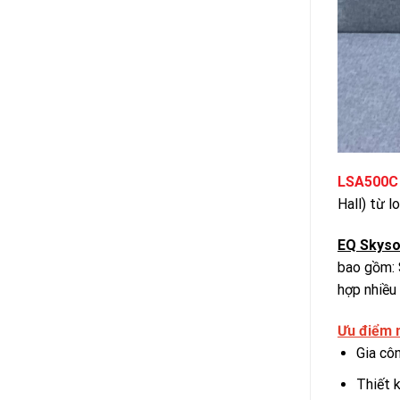
LSA500C 
Hall) từ 
EQ Skyso
bao gồm: 
hợp nhiều
Ưu điểm 
Gia cô
Thiết 