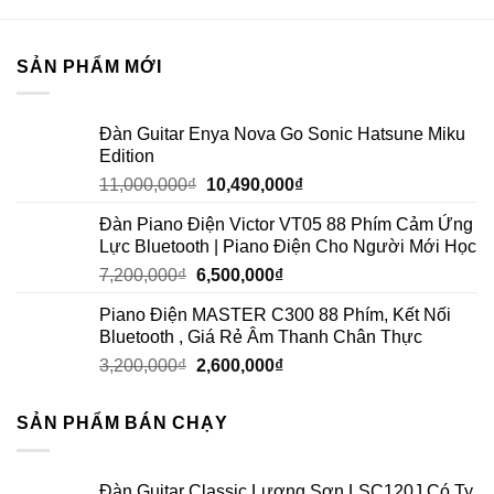
SẢN PHẨM MỚI
Đàn Guitar Enya Nova Go Sonic Hatsune Miku
Edition
11,000,000
₫
10,490,000
₫
Đàn Piano Điện Victor VT05 88 Phím Cảm Ứng
Lực Bluetooth | Piano Điện Cho Người Mới Học
7,200,000
₫
6,500,000
₫
Piano Điện MASTER C300 88 Phím, Kết Nối
Bluetooth , Giá Rẻ Âm Thanh Chân Thực
3,200,000
₫
2,600,000
₫
SẢN PHẨM BÁN CHẠY
Đàn Guitar Classic Lương Sơn LSC120J Có Ty