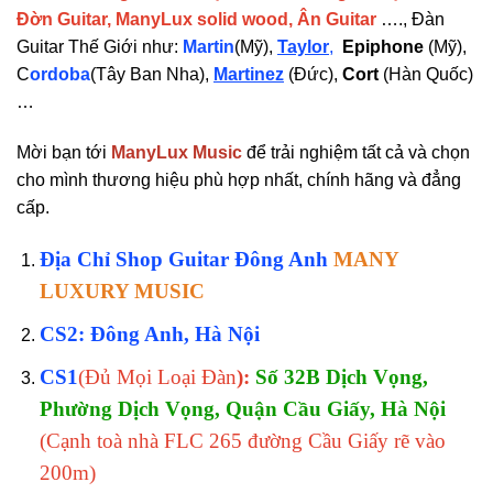
Đờn Guitar, ManyLux solid wood, Ân Guitar
…., Đàn
Guitar Thế Giới như:
Martin
(Mỹ),
Taylor
,
Epiphone
(Mỹ),
C
ordoba
(Tây Ban Nha),
Martinez
(Đức),
Cort
(Hàn Quốc)
…
Mời bạn tới
ManyLux Music
để trải nghiệm tất cả và chọn
cho mình thương hiệu phù hợp nhất, chính hãng và đẳng
cấp.
Địa Chỉ Shop Guitar Đông Anh
MANY
LUXURY MUSIC
CS2:
Đông Anh
, Hà Nội
CS1
(Đủ Mọi Loại Đàn
):
Số 32B Dịch Vọng,
Phường Dịch Vọng, Quận Cầu Giấy, Hà Nội
(Cạnh toà nhà FLC 265 đường Cầu Giấy rẽ vào
200m)