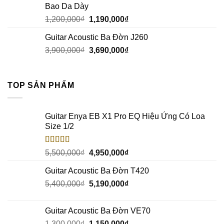
Bao Da Dày
1,200,000
₫
1,190,000
₫
Guitar Acoustic Ba Đờn J260
3,900,000
₫
3,690,000
₫
TOP SẢN PHẨM
Guitar Enya EB X1 Pro EQ Hiệu Ứng Có Loa
Size 1/2
Rated
5.00
5,500,000
₫
4,950,000
₫
out of 5
Guitar Acoustic Ba Đờn T420
5,400,000
₫
5,190,000
₫
Guitar Acoustic Ba Đờn VE70
1,300,000
₫
1,150,000
₫