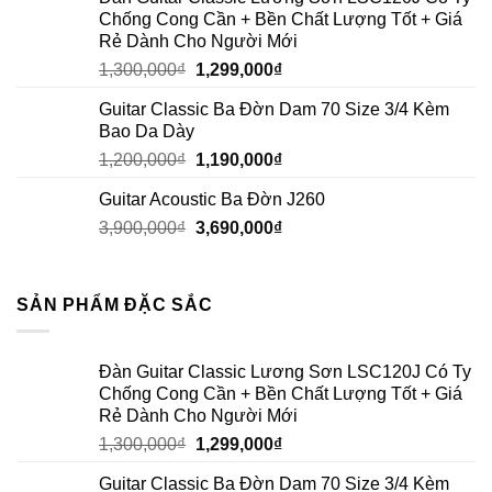
Chống Cong Cần + Bền Chất Lượng Tốt + Giá
Rẻ Dành Cho Người Mới
1,300,000
₫
1,299,000
₫
Guitar Classic Ba Đờn Dam 70 Size 3/4 Kèm
Bao Da Dày
1,200,000
₫
1,190,000
₫
Guitar Acoustic Ba Đờn J260
3,900,000
₫
3,690,000
₫
SẢN PHẨM ĐẶC SẮC
Đàn Guitar Classic Lương Sơn LSC120J Có Ty
Chống Cong Cần + Bền Chất Lượng Tốt + Giá
Rẻ Dành Cho Người Mới
1,300,000
₫
1,299,000
₫
Guitar Classic Ba Đờn Dam 70 Size 3/4 Kèm