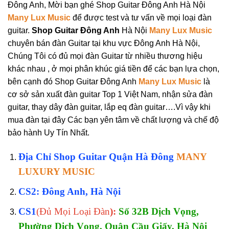
Đông Anh, Mời bạn ghé Shop Guitar Đông Anh Hà Nội
Many Lux Music
để được test và tư vấn về mọi loại đàn
guitar.
Shop Guitar Đông Anh
Hà Nội
Many Lux Music
chuyên bán đàn Guitar tại khu vực Đông Anh Hà Nội,
Chúng Tôi có đủ mọi đàn Guitar từ nhiều thương hiệu
khác nhau , ở mọi phân khúc giá tiền để các bạn lựa chọn,
bên cạnh đó Shop Guitar Đông Anh
Many Lux Music
là
cơ sở sản xuất đàn guitar Top 1 Việt Nam, nhận sửa đàn
guitar, thay dây đàn guitar, lắp eq đàn guitar….Vì vậy khi
mua đàn tại đây Các bạn yên tâm về chất lượng và chế độ
bảo hành Uy Tín Nhất.
Địa Chỉ Shop Guitar Quận Hà Đông
MANY
LUXURY MUSIC
CS2: Đông Anh, Hà Nội
CS1
(Đủ Mọi Loại Đàn
):
Số 32B Dịch Vọng,
Phường Dịch Vọng, Quận Cầu Giấy, Hà Nội