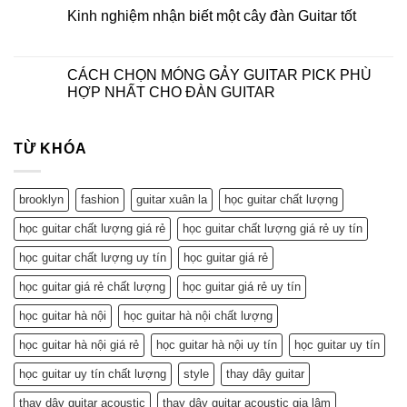
Kinh nghiệm nhận biết một cây đàn Guitar tốt
CÁCH CHỌN MÓNG GẢY GUITAR PICK PHÙ
HỢP NHẤT CHO ĐÀN GUITAR
TỪ KHÓA
brooklyn
fashion
guitar xuân la
học guitar chất lượng
học guitar chất lượng giá rẻ
học guitar chất lượng giá rẻ uy tín
học guitar chất lượng uy tín
học guitar giá rẻ
học guitar giá rẻ chất lượng
học guitar giá rẻ uy tín
học guitar hà nội
học guitar hà nội chất lượng
học guitar hà nội giá rẻ
học guitar hà nội uy tín
học guitar uy tín
học guitar uy tín chất lượng
style
thay dây guitar
thay dây guitar acoustic
thay dây guitar acoustic gia lâm