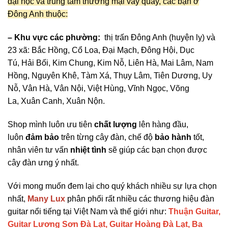
đại học và trung tâm thương mại vây quay, các bạn ở
Đông Anh thuộc:
– Khu vực các phường:
thị trấn
Đông Anh
(huyện lỵ) và
23 xã:
Bắc Hồng
,
Cổ Loa
,
Đại Mạch
,
Đông Hội
,
Dục
Tú
,
Hải Bối
,
Kim Chung
,
Kim Nỗ
,
Liên Hà
,
Mai Lâm
,
Nam
Hồng
,
Nguyên Khê
,
Tàm Xá
,
Thụy Lâm
,
Tiên Dương
,
Uy
Nỗ
,
Vân Hà
,
Vân Nội
,
Việt Hùng
,
Vĩnh Ngọc
,
Võng
La
,
Xuân Canh
,
Xuân Nộn
.
Shop mình luôn ưu tiên
chất lượng
lên hàng đầu,
luôn
đảm bảo
trên từng cây đàn, chế độ
bảo hành
tốt,
nhân viên tư vấn
nhiệt tình
sẽ giúp các bạn chọn được
cây đàn ưng ý nhất.
Với mong muốn đem lại cho quý khách nhiều sự lựa chọn
nhất,
Many Lux
phân phối rất nhiều các thương hiệu đàn
guitar nổi tiếng tại Việt Nam và thế giới như:
Thuận Guitar,
Guitar Lương Sơn Đà Lạt, Guitar Hoàng Đà Lạt, Ba