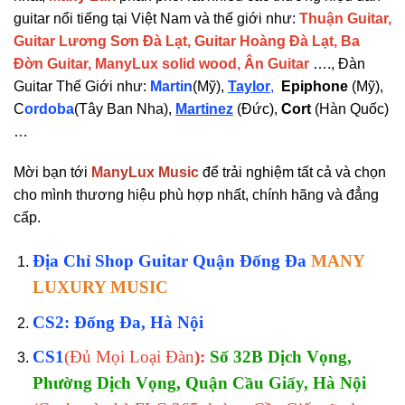
guitar nổi tiếng tại Việt Nam và thế giới như:
Thuận Guitar,
Guitar Lương Sơn Đà Lạt, Guitar Hoàng Đà Lạt, Ba
Đờn Guitar, ManyLux solid wood, Ân Guitar
…., Đàn
Guitar Thế Giới như:
Martin
(Mỹ),
Taylor
,
Epiphone
(Mỹ),
C
ordoba
(Tây Ban Nha),
Martinez
(Đức),
Cort
(Hàn Quốc)
…
Mời bạn tới
ManyLux Music
để trải nghiệm tất cả và chọn
cho mình thương hiệu phù hợp nhất, chính hãng và đẳng
cấp.
Địa Chỉ Shop Guitar Quận Đống Đa
MANY
LUXURY MUSIC
CS2: Đống Đa, Hà Nội
CS1
(Đủ Mọi Loại Đàn
):
Số 32B Dịch Vọng,
Phường Dịch Vọng, Quận Cầu Giấy, Hà Nội