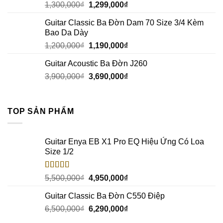
1,300,000
₫
1,299,000
₫
Guitar Classic Ba Đờn Dam 70 Size 3/4 Kèm
Bao Da Dày
1,200,000
₫
1,190,000
₫
Guitar Acoustic Ba Đờn J260
3,900,000
₫
3,690,000
₫
TOP SẢN PHẨM
Guitar Enya EB X1 Pro EQ Hiệu Ứng Có Loa
Size 1/2
Rated
5.00
5,500,000
₫
4,950,000
₫
out of 5
Guitar Classic Ba Đờn C550 Điệp
6,500,000
₫
6,290,000
₫