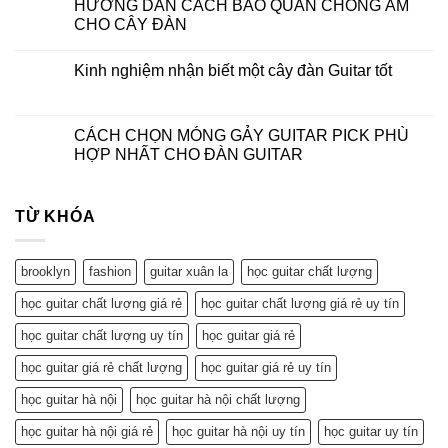
HƯỚNG DẪN CÁCH BẢO QUẢN CHỐNG ẨM
CHO CÂY ĐÀN
Kinh nghiệm nhận biết một cây đàn Guitar tốt
CÁCH CHỌN MÓNG GẢY GUITAR PICK PHÙ
HỢP NHẤT CHO ĐÀN GUITAR
TỪ KHÓA
brooklyn
fashion
guitar xuân la
học guitar chất lượng
học guitar chất lượng giá rẻ
học guitar chất lượng giá rẻ uy tín
học guitar chất lượng uy tín
học guitar giá rẻ
học guitar giá rẻ chất lượng
học guitar giá rẻ uy tín
học guitar hà nội
học guitar hà nội chất lượng
học guitar hà nội giá rẻ
học guitar hà nội uy tín
học guitar uy tín