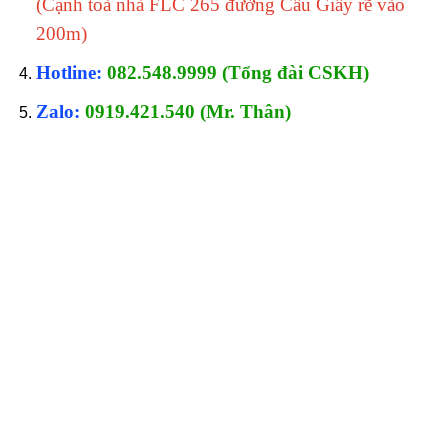
(Cạnh toà nhà FLC 265 đường Cầu Giấy rẽ vào
200m)
Hotline:
082.548.9999 (Tổng đài CSKH)
Zalo:
0919.421.540 (Mr. Thân)