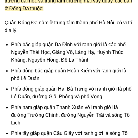
trường đại học và trung tâm thương mại vây quay, các bạn
ở Đống Đa thuộc:
Quận Đống Đa nằm ở trung tâm thành phố Hà Nội, có vị trí
địa lý:
Phía bắc giáp quận
Ba Đình
với ranh giới là các phố
Nguyễn Thái Học, Giảng Võ, Láng Hạ, Huỳnh Thúc
Kháng, Nguyên Hồng, Đê La Thành
Phía đông bắc giáp quận
Hoàn Kiếm
với ranh giới là
phố
Lê Duẩn
Phía đông giáp quận
Hai Bà Trưng
với ranh giới là phố
Lê Duẩn, đường
Giải Phóng
và phố Vọng
Phía nam giáp quận
Thanh Xuân
với ranh giới là
đường Trường Chinh, đường Nguyễn Trãi và
sông Tô
Lịch
Phía tây giáp quận
Cầu Giấy
với ranh giới là sông Tô