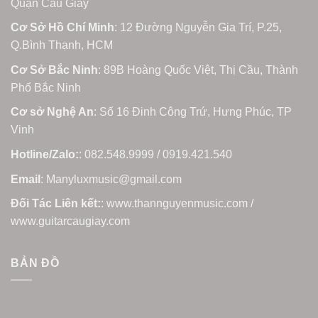
Quận Cầu Giấy
Cơ Sở Hồ Chí Minh
: 12 Đường Nguyễn Gia Trí, P.25,
Q.Bình Thạnh, HCM
Cơ Sở Bắc Ninh
: 89B Hoàng Quốc Việt, Thị Cầu, Thành
Phố Bắc Ninh
Cơ sở Nghệ An
: Số 16 Đinh Công Trứ, Hưng Phúc, TP
Vinh
Hotline/Zalo:
: 082.548.9999 / 0919.421.540
Email
: Manyluxmusic@gmail.com
Đối Tác Liên kết:
: www.thannguyenmusic.com /
www.guitarcaugiay.com
BẢN ĐỒ