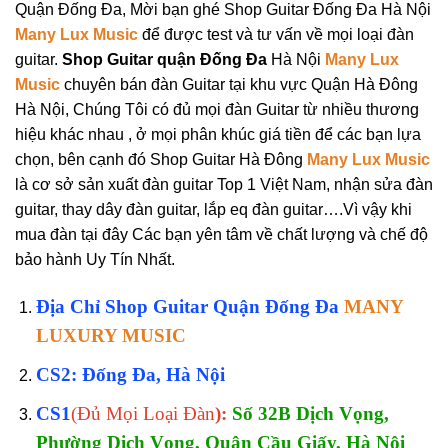
Quận Đống Đa, Mời bạn ghé Shop Guitar Đống Đa Hà Nội
Many Lux Music
để được test và tư vấn về mọi loại đàn
guitar.
Shop Guitar quận Đống Đa
Hà Nội
Many Lux
Music
chuyên bán đàn Guitar tại khu vực Quận Hà Đông
Hà Nội, Chúng Tôi có đủ mọi đàn Guitar từ nhiều thương
hiệu khác nhau , ở mọi phân khúc giá tiền để các bạn lựa
chọn, bên cạnh đó Shop Guitar Hà Đông
Many Lux Music
là cơ sở sản xuất đàn guitar Top 1 Việt Nam, nhận sửa đàn
guitar, thay dây đàn guitar, lắp eq đàn guitar….Vì vậy khi
mua đàn tại đây Các bạn yên tâm về chất lượng và chế độ
bảo hành Uy Tín Nhất.
Địa Chỉ Shop Guitar Quận Đống Đa
MANY
LUXURY MUSIC
CS2: Đống Đa, Hà Nội
CS1
(Đủ Mọi Loại Đàn
):
Số 32B Dịch Vọng,
Phường Dịch Vọng, Quận Cầu Giấy, Hà Nội