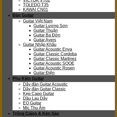
VICTOR VT02
TOLEDO T35
KAWAI CN01
Đàn Guitar
Guitar Việt Nam
Guitar Lương Sơn
Guitar Thuận
Guitar Ba Đờn
Guitar Ayers
Guitar Nhập Khẩu
Guitar Acoustic Enya
Guitar Classic Cordoba
Guitar Classic Martinez
Guitar Acoustic SQOE
Guitar Acoustic Rosen
Guitar Điện
Phụ Kiện Guitar
Dây đàn Guitar Acoustic
Dây đàn Guitar Classic
Kẹp Capo Guitar
Dầu Lau Dây
EQ Guitar
Mic Thu Âm
Trống Cajon & Kèn Sáo