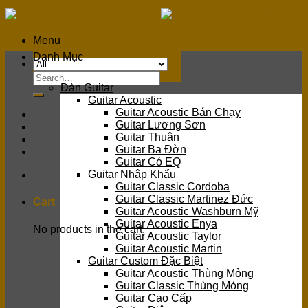
Skip
to
content
Menu
Danh Mục
Search
Đàn Guitar
for:
Guitar Acoustic
Guitar Acoustic Bán Chạy
Guitar Lương Sơn
Guitar Thuận
Guitar Ba Đờn
Guitar Có EQ
Guitar Nhập Khẩu
Guitar Classic Cordoba
Guitar Classic Martinez Đức
Cart
Guitar Acoustic Washburn Mỹ
Guitar Acoustic Enya
No products in the cart.
Guitar Acoustic Taylor
Guitar Acoustic Martin
Guitar Custom Đặc Biệt
Guitar Acoustic Thùng Mỏng
Guitar Classic Thùng Mỏng
Guitar Cao Cấp