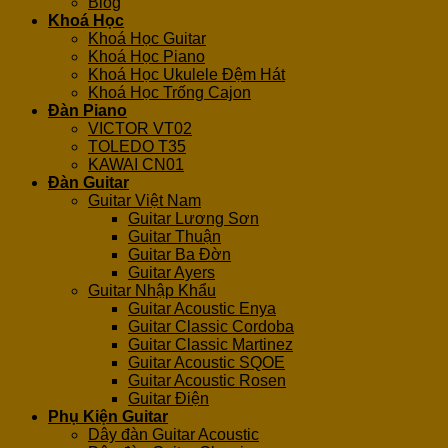
Blog
Khoá Học
Khoá Học Guitar
Khoá Học Piano
Khoá Học Ukulele Đệm Hát
Khoá Học Trống Cajon
Đàn Piano
VICTOR VT02
TOLEDO T35
KAWAI CN01
Đàn Guitar
Guitar Việt Nam
Guitar Lương Sơn
Guitar Thuận
Guitar Ba Đờn
Guitar Ayers
Guitar Nhập Khẩu
Guitar Acoustic Enya
Guitar Classic Cordoba
Guitar Classic Martinez
Guitar Acoustic SQOE
Guitar Acoustic Rosen
Guitar Điện
Phụ Kiện Guitar
Dây đàn Guitar Acoustic