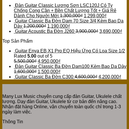
Đàn Guitar Classic Lương Sơn LSC120J Có Ty
Chống Cong Cần + Bền Chất Lượng Tốt + Giá Rẻ
Dành Cho Người Mới
1,300,000
₫
1,299,000
₫
Guitar Classic Ba Đờn Dam 70 Size 3/4 Kèm Bao Da
Dày
1,200,000
₫
1,190,000
₫
Guitar Acoustic Ba Đờn J260
3,900,000
₫
3,690,000
₫
Top Sản Phẩm
Guitar Enya EB X1 Pro EQ Hiệu Ứng Có Loa Size 1/2
Rated
5.00
out of 5
5,500,000
₫
4,950,000
₫
Đàn Guitar Classic Ba Đờn Dam100 Kèm Bao Da Dày
1,600,000
₫
1,500,000
₫
Guitar Classic Ba Đờn C300
4,600,000
₫
4,200,000
₫
Many Lux Music chuyên cung cấp đàn Guitar, Ukulele chất
lượng. Dạy đàn Guitar, Ukulele từ cơ bản đến nâng cao.
Nhận đặt hàng Online, vận chuyển toàn quốc chỉ trong 1-3
ngày làm việc.
Thông Tin