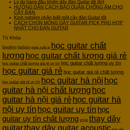
Lý do hàng đầu khiến dây đàn Guitar dễ đứt
HƯỚNG DẪN CÁCH BẢO QUẢN CHỐNG ẨM CHO
CÂY ĐÀN
Kinh nghiệm nhận biết một cây đàn Guitar tốt
CÁCH CHỌN MÓNG GẢY GUITAR PICK PHÙ HỢP
NHẤT CHO ĐÀN GUITAR
Từ Khóa
học guitar chất
brooklyn
fashion
guitar xuân la
lượng
học guitar chất lượng giá rẻ
học guitar chất lượng uy tín
học guitar chất lượng giá rẻ uy tín
học guitar giá rẻ
học guitar giá rẻ chất lượng
học guitar hà nội
học
học guitar giá rẻ uy tín
guitar hà nội chất lượng
học
guitar hà nội giá rẻ
học guitar hà
nội uy tín
học guitar uy tín
học
thay dây
guitar uy tín chất lượng
style
guitar
thay dây guitar acoustic
thay dây