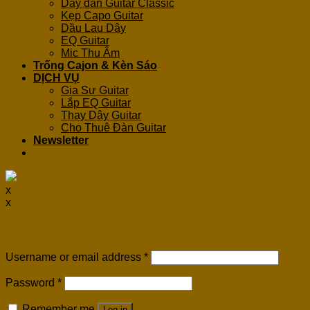
Dây đàn Guitar Classic
Kẹp Capo Guitar
Dầu Lau Dây
EQ Guitar
Mic Thu Âm
Trống Cajon & Kèn Sáo
DỊCH VỤ
Gia Sư Guitar
Lắp EQ Guitar
Thay Dây Guitar
Cho Thuê Đàn Guitar
Newsletter
x
x
Login
Username or email address
*
Password
*
Remember me
Log in