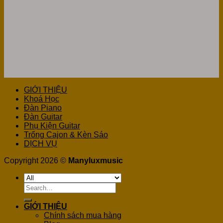
GIỚI THIỆU
Khoá Học
Đàn Piano
Đàn Guitar
Phụ Kiện Guitar
Trống Cajon & Kèn Sáo
DỊCH VỤ
Copyright 2026 ©
Manyluxmusic
Search
for:
GIỚI THIỆU
Chính sách mua hàng