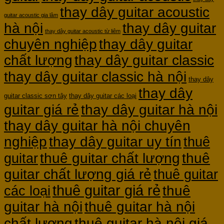
thay dây guitar acoustic
guitar acoustic gia lâm
hà nội
thay dây guitar
thay dây guitar acoustic từ liêm
chuyên nghiệp
thay dây guitar
chất lượng
thay dây guitar classic
thay dây guitar classic hà nội
thay dây
thay dây
guitar classic sơn tây
thay dây guitar các loại
guitar giá rẻ
thay dây guitar hà nội
thay dây guitar hà nội chuyên
nghiệp
thay dây guitar uy tín
thuê
thuê guitar chất lượng
thuê
guitar
guitar chất lượng giá rẻ
thuê guitar
thuê guitar giá rẻ
thuê
các loại
guitar hà nội
thuê guitar hà nội
thuê guitar hà nội giá
chất lượng