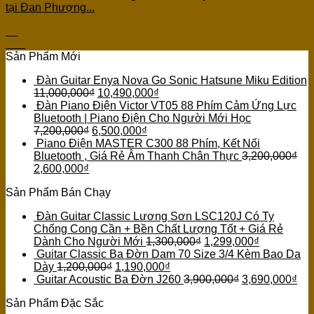
tại Đan Phượng...
10
Th1
Sản Phẩm Mới
Đàn Guitar Enya Nova Go Sonic Hatsune Miku Edition
11,000,000
₫
10,490,000
₫
Đàn Piano Điện Victor VT05 88 Phím Cảm Ứng Lực
Bluetooth | Piano Điện Cho Người Mới Học
7,200,000
₫
6,500,000
₫
Piano Điện MASTER C300 88 Phím, Kết Nối
Bluetooth , Giá Rẻ Âm Thanh Chân Thực
3,200,000
₫
2,600,000
₫
Sản Phẩm Bán Chạy
Đàn Guitar Classic Lương Sơn LSC120J Có Ty
Chống Cong Cần + Bền Chất Lượng Tốt + Giá Rẻ
Dành Cho Người Mới
1,300,000
₫
1,299,000
₫
Guitar Classic Ba Đờn Dam 70 Size 3/4 Kèm Bao Da
Dày
1,200,000
₫
1,190,000
₫
Guitar Acoustic Ba Đờn J260
3,900,000
₫
3,690,000
₫
Sản Phẩm Đặc Sắc