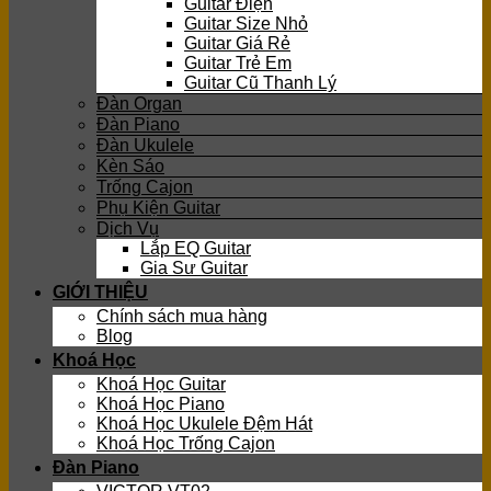
Guitar Điện
Guitar Size Nhỏ
Guitar Giá Rẻ
Guitar Trẻ Em
Guitar Cũ Thanh Lý
Đàn Organ
Đàn Piano
Đàn Ukulele
Kèn Sáo
Trống Cajon
Phụ Kiện Guitar
Dịch Vụ
Lắp EQ Guitar
Gia Sư Guitar
GIỚI THIỆU
Chính sách mua hàng
Blog
Khoá Học
Khoá Học Guitar
Khoá Học Piano
Khoá Học Ukulele Đệm Hát
Khoá Học Trống Cajon
Đàn Piano