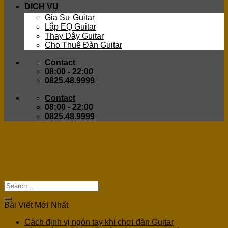
DỊCH VỤ
Gia Sư Guitar
Lắp EQ Guitar
Thay Dây Guitar
Cho Thuê Đàn Guitar
Contact
08:00 - 22:00
0825.48.9999
Contact
08:00 - 22:00
0825.48.9999
Tag Archives:
thuê guitar
đan phượng uy tín
Bài Viết Mới Nhất
Cách định vị ngón tay khi chơi đàn Guitar