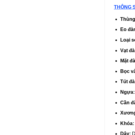
THÔNG 
Thùng
Eo đà
Loại 
Vạt đ
Mặt đ
Bọc v
Tút đ
Ngựa
Cần đ
Xương
Khóa
Dây:
D