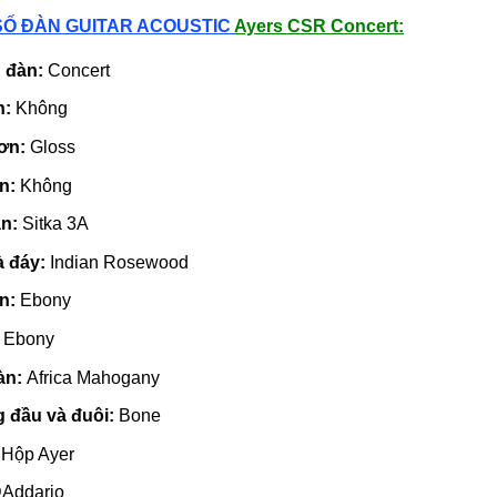
SỐ ĐÀN GUITAR ACOUSTIC
Ayers CSR Concert:
 đàn:
Concert
n:
Không
sơn:
Gloss
àn:
Không
àn:
Sitka 3A
à đáy:
Indian Rosewood
àn:
Ebony
:
Ebony
àn:
Africa Mahogany
 đầu và đuôi:
Bone
:
Hộp Ayer
Addario