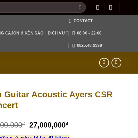
CONTACT
G CAJON & KÈN SÁO
DỊCH VỤ
08:00 - 22:00
0825.48.9999
 Guitar Acoustic Ayers CSR
cert
800,000
27,000,000
₫
₫