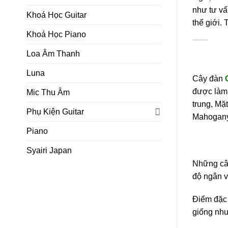
như tư vấ
Khoá Học Guitar
thế giới. 
Khoá Học Piano
Loa Âm Thanh
Luna
Cây đàn
được làm
Mic Thu Âm
trung, Mặ
Phụ Kiện Guitar
Mahogany
Piano
Syairi Japan
Những c
độ ngân v
Điểm đặc 
giống như