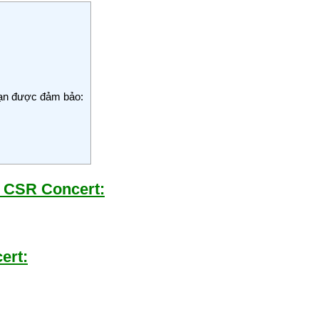
bạn được đảm bảo:
 CSR Concert:
ert
: