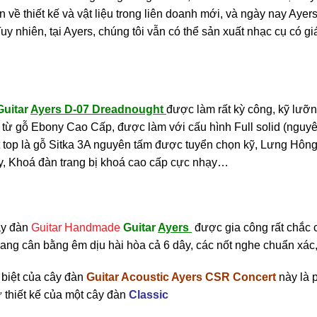
n về thiết kế và vật liệu trong liên doanh mới, và ngày nay Aye
Tuy nhiên, tại Ayers, chúng tôi vẫn có thể sản xuất nhạc cụ có g
Guitar
Ayers D-07 Dreadnought
được làm rất kỳ công, kỹ lưỡ
 từ gỗ Ebony Cao Cấp,
được làm với cấu hình Full solid (nguyên 
t top là gỗ Sitka 3A nguyên tấm được tuyển chọn kỹ, Lưng Hôn
, Khoá đàn trang bị khoá cao cấp cực nhạy…
ây đàn
Guitar Handmade
Guitar
Ayers
được gia công rất chắc 
ang cân bằng êm dịu hài hòa cả 6 dây, các nốt nghe chuẩn xá
biệt của cây đàn
Guitar Acoustic Ayers CSR Concert
này là 
 thiết kế của một cây đàn
Classic