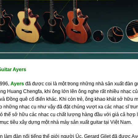
uitar Ayers
996,
Ayers
đã được coi là một trong những nhà sản xuất đàn gui
ông Huang Chengfa, khi ông lớn lên ông nghe rất nhiều nhạc củ
và Đồng quê cổ điển khác. Khi còn trẻ, ông khao khát sở hữu m
ho những nhạc cụ như vậy đã đặt chúng vượt xa các nhạc sĩ trun
ó thể sở hữu các nhạc cụ chất lượng hàng đầu với giá cả hợp l
 mục tiêu xây dựng một nhà máy sản xuất guitar tại Việt Nam.
 làm đàn nổi tiếng thế giới người Úc, Gerard Gilet đã được A