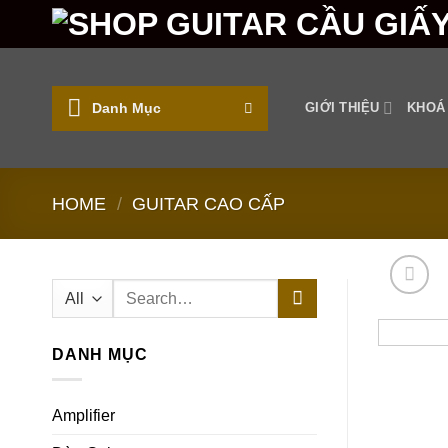
Skip
to
content
Danh Mục
GIỚI THIỆU
KHOÁ
HOME
/
GUITAR CAO CẤP
Search
for:
DANH MỤC
Amplifier