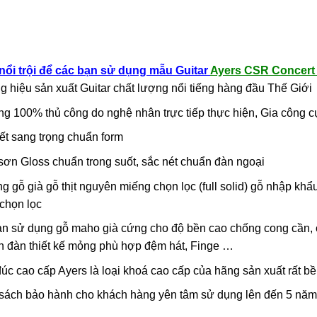
nổi trội để các bạn sử dụng mẫu Guitar
Ayers CSR Concer
 hiệu sản xuất Guitar chất lượng nổi tiếng hàng đầu Thế Giới
ng 100% thủ công do nghệ nhân trực tiếp thực hiện, Gia công c
kết sang trọng chuẩn form
ơn Gloss chuẩn trong suốt, sắc nét chuẩn đàn ngoại
g gỗ già gỗ thịt nguyên miếng chọn lọc (full solid) gỗ nhập khẩ
 chọn lọc
n sử dụng gỗ maho già cứng cho độ bền cao chống cong cần, c
n đàn thiết kế mỏng phù hợp đệm hát, Finge …
úc cao cấp Ayers là loại khoá cao cấp của hãng sản xuất rất b
sách bảo hành cho khách hàng yên tâm sử dụng lên đến 5 năm