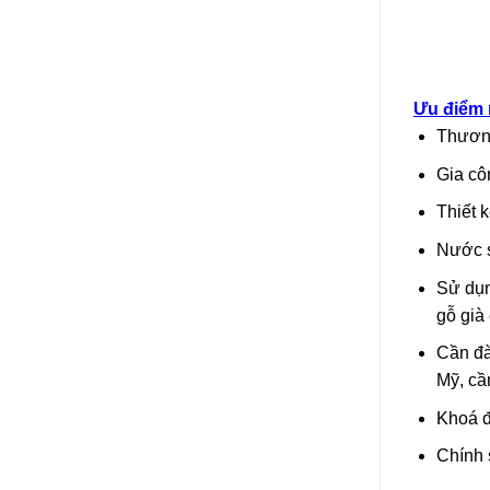
Ưu điểm 
Thương
Gia cô
Thiết 
Nước s
Sử dụn
gỗ già
Cần đà
Mỹ, cầ
Khoá đ
Chính 