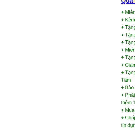
Quà 
+ Miễ
+ Kèm
+ Tặn
+ Tặn
+ Tặng
+ Miế
+ Tặng
+ Giảm
+ Tặng
Tâm
+ Bảo
+ Phát
thêm 1
+ Mua
+ Chấp
tín d