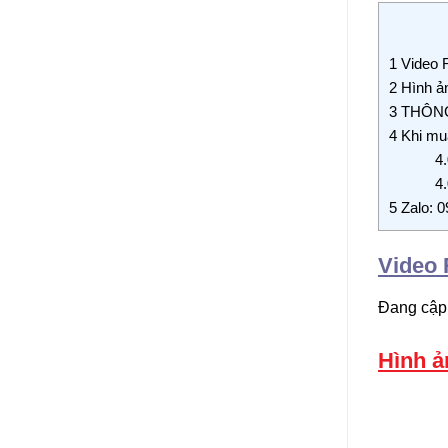
1
Video R
2
Hình ản
3
THÔNG
4
Khi mua
4.
4.
5
Zalo: 0
Video 
Đang cập
Hình ả