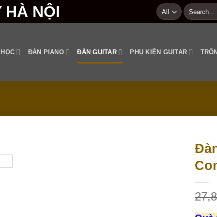
Search
for:
 HỌC
ĐÀN PIANO
ĐÀN GUITAR
PHỤ KIỆN GUITAR
TRỐN
Đàn
Con
Add to
wishlist
27,