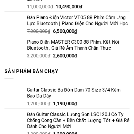
11,000,000
₫
10,490,000
₫
Đàn Piano Điện Victor VT05 88 Phím Cảm Ứng
Lực Bluetooth | Piano Điện Cho Người Mới Học
7,200,000
₫
6,500,000
₫
Piano Điện MASTER C300 88 Phím, Kết Nối
Bluetooth , Giá Rẻ Âm Thanh Chân Thực
3,200,000
₫
2,600,000
₫
SẢN PHẨM BÁN CHẠY
Guitar Classic Ba Đờn Dam 70 Size 3/4 Kèm
Bao Da Dày
1,200,000
₫
1,190,000
₫
Đàn Guitar Classic Lương Sơn LSC120J Có Ty
Chống Cong Cần + Bền Chất Lượng Tốt + Giá Rẻ
Dành Cho Người Mới