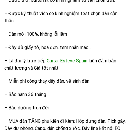
– Được thợ, Guitarist có kinh nghiệm tư vấn chọn đàn.
– Được kỹ thuật viên có kinh nghiệm test chọn đàn cận
thận.
– Đàn mới 100%, không lỗi lầm
– Đầy đủ giấy tờ, hoá đơn, tem nhãn mác…
– Là đại lý trực tiếp
Guitar Esteve Spain
luôn đảm bảo
chất lượng và Giá tốt nhất
– Miễn phí công thay dây đàn, vệ sinh đàn
– Bảo hành 36 tháng
– Bảo dưỡng trọn đời
– MUA đàn TẶNG phụ kiện đi kèm: Hộp đựng đàn, Pick gảy,
Dây dự phòng, Capo, dán chống xước, Dây line kết nối EQ …