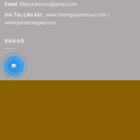
Email
: Manyluxmusic@gmail.com
Đối Tác Liên kết:
: www.thannguyenmusic.com /
www.guitarcaugiay.com
BẢN ĐỒ