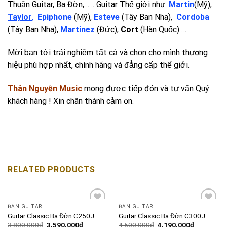
Thuận Guitar, Ba Đờn,…… Guitar Thế giới như:
Martin
(Mỹ),
Taylor
,
Epiphone
(Mỹ),
Esteve
(Tây Ban Nha)
,
Cordoba
(Tây Ban Nha)
,
Martinez
(Đức)
,
Cort
(Hàn Quốc) …
Mời bạn tới trải nghiệm tất cả và chọn cho mình thương
hiệu phù hợp nhất, chính hãng và đẳng cấp thế giới.
Thân Nguyễn Music
mong được tiếp đón và tư vấn Quý
khách hàng ! Xin chân thành cảm ơn.
RELATED PRODUCTS
ĐÀN GUITAR
ĐÀN GUITAR
Add to
Add to
Guitar Classic Ba Đờn C250J
Guitar Classic Ba Đờn C300J
wishlist
wishlist
3,800,000
₫
3,590,000
₫
4,500,000
₫
4,190,000
₫