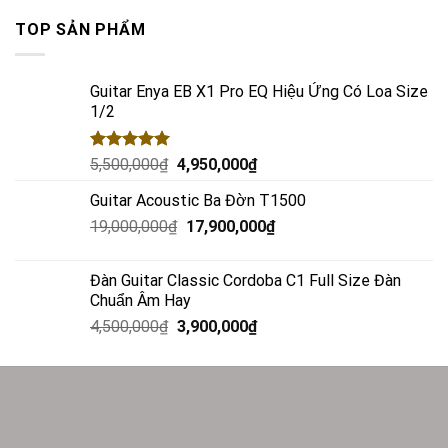
TOP SẢN PHẨM
Guitar Enya EB X1 Pro EQ Hiệu Ứng Có Loa Size
1/2
Rated
5.00
5,500,000
₫
4,950,000
₫
out of 5
Guitar Acoustic Ba Đờn T1500
19,000,000
₫
17,900,000
₫
Đàn Guitar Classic Cordoba C1 Full Size Đàn
Chuẩn Âm Hay
4,500,000
₫
3,900,000
₫