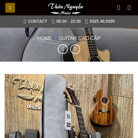
Skip
to
content
CONTACT
08:00 - 22:00
0825.48.9999
HOME
/
GUITAR CAO CẤP
Add to
wishlist