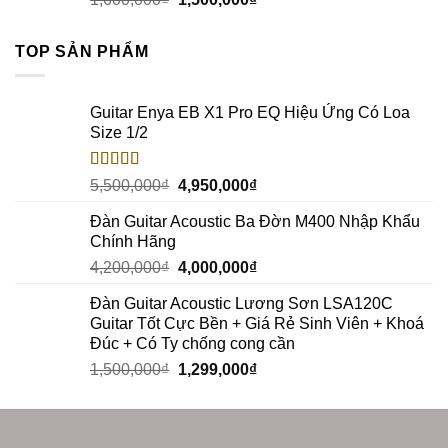
TOP SẢN PHẨM
Guitar Enya EB X1 Pro EQ Hiệu Ứng Có Loa
Size 1/2
Rated
5.00
5,500,000
₫
4,950,000
₫
out of 5
Đàn Guitar Acoustic Ba Đờn M400 Nhập Khẩu
Chính Hãng
4,200,000
₫
4,000,000
₫
Đàn Guitar Acoustic Lương Sơn LSA120C
Guitar Tốt Cực Bền + Giá Rẻ Sinh Viên + Khoá
Đúc + Có Ty chống cong cần
1,500,000
₫
1,299,000
₫