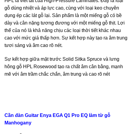
HPL là viết tắt của High-Pressure Laminates. Đây là loại
gỗ dùng nhiệt và áp lực cao, cùng với loại keo chuyên
dụng ép các lát gỗ lại. Sản phẩm là một miếng gỗ có bề
dày và cân nặng tương đương với một miếng gỗ thịt. Lợi
thế của nó là khả năng chịu các loại thời tiết khác nhau
cao với mức giá thấp hơn. Sự kết hợp này tạo ra âm trung
tươi sáng và âm cao rõ nét.
Sự kết hợp giữa mặt trước Solid Sitka Spruce và lưng
hông gỗ HPL Rosewood tạo ra chất âm cân bằng, mạnh
mẽ với âm trầm chắc chắn, âm trung và cao rõ nét
Cần đàn Guitar Enya EGA Q1 Pro EQ làm từ gỗ
Manhogany