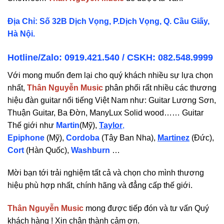
Địa Chỉ: Số 32B Dịch Vọng, P.Dịch Vọng, Q. Cầu Giấy,
Hà Nội.
Hotline/Zalo: 0919.421.540 / CSKH:
082.548.9999
Với mong muốn đem lại cho quý khách nhiều sự lựa chọn
nhất,
Thân Nguyễn Music
phân phối rất nhiều các thương
hiệu đàn guitar nổi tiếng Việt Nam như: Guitar Lương Sơn,
Thuận Guitar, Ba Đờn, ManyLux Solid wood…… Guitar
Thế giới như
Martin
(Mỹ),
Taylor
,
Epiphone
(Mỹ),
Cordoba
(Tây Ban Nha),
Martinez
(Đức),
Cort
(Hàn Quốc),
Washburn
…
Mời bạn tới trải nghiệm tất cả và chọn cho mình thương
hiệu phù hợp nhất, chính hãng và đẳng cấp thế giới.
Thân Nguyễn Music
mong được tiếp đón và tư vấn Quý
khách hàng ! Xin chân thành cảm ơn.