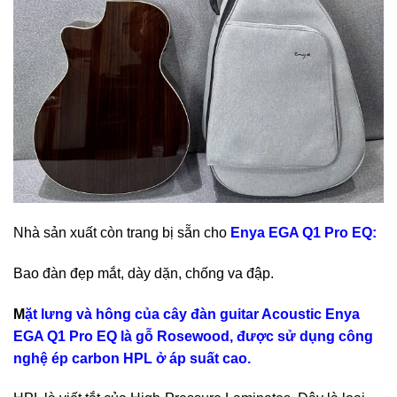
Nhà sản xuất còn trang bị sẵn cho
Enya EGA Q1 Pro EQ:
Bao đàn đẹp mắt, dày dặn, chống va đập.
M
ặt lưng và hông của cây đàn guitar Acoustic Enya
EGA Q1 Pro EQ là gỗ Rosewood, được sử dụng công
nghệ ép carbon HPL ở áp suất cao.