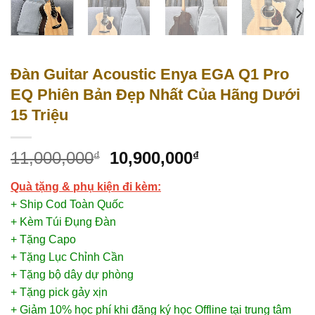
Đàn Guitar Acoustic Enya EGA Q1 Pro
EQ Phiên Bản Đẹp Nhất Của Hãng Dưới
15 Triệu
11,000,000
10,900,000
₫
₫
Quà tặng & phụ kiện đi kèm:
+ Ship Cod Toàn Quốc
+ Kèm Túi Đụng Đàn
+ Tặng Capo
+ Tặng Lục Chỉnh Cần
+ Tặng bộ dây dự phòng
+ Tặng pick gảy xịn
+ Giảm 10% học phí khi đăng ký học Offline tại trung tâm