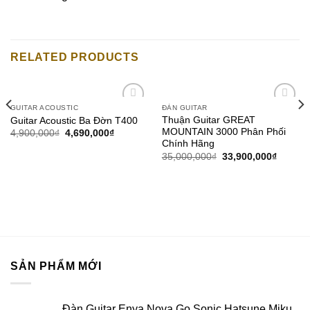
RELATED PRODUCTS
GUITAR ACOUSTIC
ĐÀN GUITAR
Add to
Add to
Thuận Guitar GREAT
Guitar Acoustic Ba Đờn T400
wishlist
wishlist
MOUNTAIN 3000 Phân Phối
4,900,000
₫
4,690,000
₫
Chính Hãng
35,000,000
₫
33,900,000
₫
SẢN PHẨM MỚI
Đàn Guitar Enya Nova Go Sonic Hatsune Miku