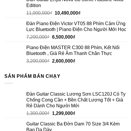
Edition
11,000,000
₫
10,490,000
₫
Đàn Piano Điện Victor VT05 88 Phím Cảm Ứng
Lực Bluetooth | Piano Điện Cho Người Mới Học
7,200,000
₫
6,500,000
₫
Piano Điện MASTER C300 88 Phím, Kết Nối
Bluetooth , Giá Rẻ Âm Thanh Chân Thực
3,200,000
₫
2,600,000
₫
SẢN PHẨM BÁN CHẠY
Đàn Guitar Classic Lương Sơn LSC120J Có Ty
Chống Cong Cần + Bền Chất Lượng Tốt + Giá
Rẻ Dành Cho Người Mới
1,300,000
₫
1,299,000
₫
Guitar Classic Ba Đờn Dam 70 Size 3/4 Kèm
Bao Da Dày