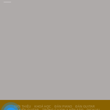
GIỚI THIỆU
KHOÁ HỌC
ĐÀN PIANO
ĐÀN GUITAR
PHỤ KIỆN GUITAR
TRỐNG CAJON & KÈN SÁO
DỊCH VỤ