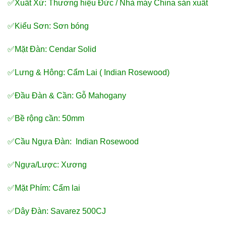
✅Xuất Xứ: Thương hiệu Đức / Nhà máy China sản xuất
✅Kiểu Sơn: Sơn bóng
✅Mặt Đàn: Cendar Solid
✅Lưng & Hông: Cẩm Lai ( Indian Rosewood)
✅Đầu Đàn & Cần: Gỗ Mahogany
✅Bề rộng cần: 50mm
✅Cầu Ngựa Đàn: Indian Rosewood
✅Ngựa/Lược: Xương
✅Mặt Phím: Cẩm lai
✅Dây Đàn: Savarez 500CJ