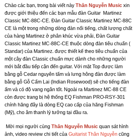
Chào các bạn, trong bài viết này
Thân Nguyễn Music
xin
được giới thiệu đến các bạn mẫu đàn Guitar Martinez
Classic MC-88C-CE. Đàn Guitar Classic Martinez MC-88C
CE là một trong những dòng đàn nổi tiếng, chất lượng chất
của hàng Martinez ở phân khúc vừa phải, Đàn Guitar
Classic Martinez MC-88C-CE thuộc dòng đàn tiêu chuẩn (
Standar) của Martinez. được thiết kế theo tiêu chuẩn của
một cây đàn Classic chuẩn mực dành cho những người
mới bắt đầu tiếp cận đến guitar. Với mặt Top được làm
bằng gỗ Cedar nguyên tấm và lưng hông đàn được làm
bằng gỗ Gỗ Cẩm Lai (Indian Rosewood) sẽ cho tiếng đàn
ấm và có độ vang ngân tốt. Ngoài ra Martinez MC-88 CE
còn được trang bị hệ thống EQ Fishman PRO-RSY-301
chính hãng đây là dòng EQ cao cấp của hãng Fishman
(Mỹ), cho âm thanh lý tưởng tại đầu ra.
Mời mọi người cùng
Thân Nguyễn Music
quan sát hình
ảnh, video review chi tiết của
Guitarist Thân Nguyễn
cũng