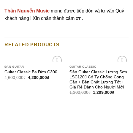
Thân Nguyễn Music
mong được tiếp đón và tư vấn Quý
khách hàng ! Xin chân thành cảm ơn.
RELATED PRODUCTS
ĐÀN GUITAR
GUITAR CLASSIC
Add to
Add to
Đàn Guitar Classic Lương Sơn
Guitar Classic Ba Đờn C300
wishlist
wishlist
LSC120J Có Ty Chống Cong
4,600,000
₫
4,200,000
₫
Cần + Bền Chất Lượng Tốt +
Giá Rẻ Dành Cho Người Mới
1,300,000
₫
1,299,000
₫