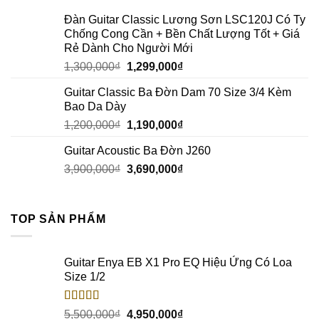
Đàn Guitar Classic Lương Sơn LSC120J Có Ty
Chống Cong Cần + Bền Chất Lượng Tốt + Giá
Rẻ Dành Cho Người Mới
1,300,000
₫
1,299,000
₫
Guitar Classic Ba Đờn Dam 70 Size 3/4 Kèm
Bao Da Dày
1,200,000
₫
1,190,000
₫
Guitar Acoustic Ba Đờn J260
3,900,000
₫
3,690,000
₫
TOP SẢN PHẨM
Guitar Enya EB X1 Pro EQ Hiệu Ứng Có Loa
Size 1/2
Rated
5.00
5,500,000
₫
4,950,000
₫