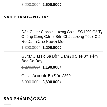
3,200,000
₫
2,600,000
₫
SẢN PHẨM BÁN CHẠY
Đàn Guitar Classic Lương Sơn LSC120J Có Ty
Chống Cong Cần + Bền Chất Lượng Tốt + Giá
Rẻ Dành Cho Người Mới
1,300,000
₫
1,299,000
₫
Guitar Classic Ba Đờn Dam 70 Size 3/4 Kèm
Bao Da Dày
1,200,000
₫
1,190,000
₫
Guitar Acoustic Ba Đờn J260
3,900,000
₫
3,690,000
₫
SẢN PHẨM ĐẶC SẮC