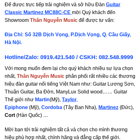
Để được trực tiếp trải nghiệm và sở hữu Đàn
Guitar
Classic
Martinez MC88C-CE
mời Quý khách đến
Showroom
Thân Nguyễn Music
để được tư vấn:
Địa Chỉ: Số 32B Dịch Vọng, P.Dịch Vọng, Q. Cầu Giấy,
Hà Nội.
Hotline/Zalo: 0919.421.540 / CSKH:
082.548.9999
Với mong muốn đem lại cho quý khách nhiều sự lựa chọn
nhất,
Thân Nguyễn Music
phân phối rất nhiều các thương
hiệu đàn guitar nổi tiếng Việt Nam như: Guitar Lương Sơn,
Thuận Guitar, Ba Đờn, ManyLux Solid wood…… Guitar
Thế giới như
Martin
(Mỹ),
Taylor
,
Epiphone
(Mỹ),
Cordoba
(Tây Ban Nha),
Martinez
(Đức),
Cort
(Hàn Quốc) …
Mời bạn tới trải nghiệm tất cả và chọn cho mình thương
hiệu phù hợp nhất, chính hãng và đẳng cấp thế giới.